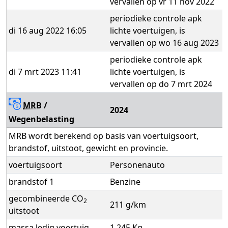
vervallen op vr 11 nov 2022
periodieke controle apk
di 16 aug 2022 16:05
lichte voertuigen, is
vervallen op wo 16 aug 2023
periodieke controle apk
di 7 mrt 2023 11:41
lichte voertuigen, is
vervallen op do 7 mrt 2024
MRB
/
2024
Wegenbelasting
MRB wordt berekend op basis van voertuigsoort,
brandstof, uitstoot, gewicht en provincie.
voertuigsoort
Personenauto
brandstof 1
Benzine
gecombineerde CO
2
211 g/km
uitstoot
massa ledig voertuig
1.245 Kg