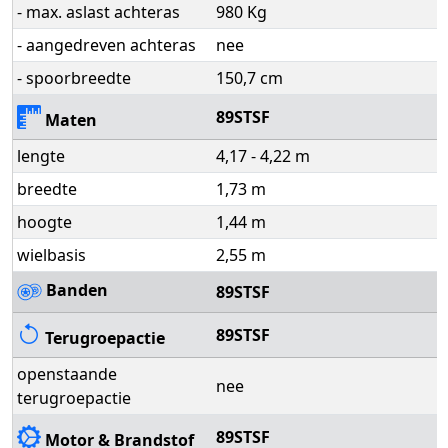
- max. aslast achteras
980 Kg
- aangedreven achteras
nee
- spoorbreedte
150,7 cm
89STSF
Maten
lengte
4,17 - 4,22 m
breedte
1,73 m
hoogte
1,44 m
wielbasis
2,55 m
Banden
89STSF
89STSF
Terugroepactie
openstaande
nee
terugroepactie
89STSF
Motor & Brandstof