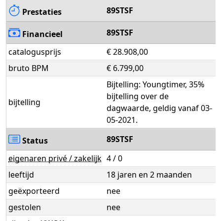
89STSF
Prestaties
89STSF
Financieel
catalogusprijs
€ 28.908,00
bruto BPM
€ 6.799,00
Bijtelling: Youngtimer, 35%
bijtelling over de
bijtelling
dagwaarde, geldig vanaf 03-
05-2021.
89STSF
Status
eigenaren privé / zakelijk
4 / 0
leeftijd
18 jaren en 2 maanden
geëxporteerd
nee
gestolen
nee