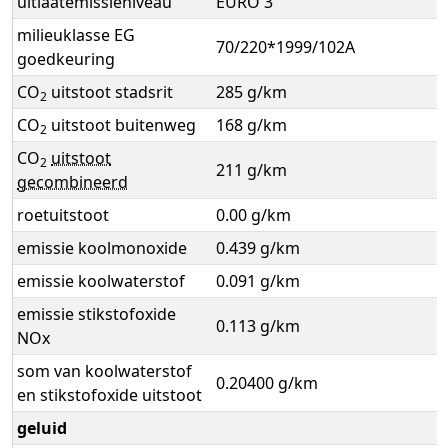
uitlaatemissieniveau
EURO 3
milieuklasse EG
70/220*1999/102A
goedkeuring
CO
uitstoot stadsrit
285 g/km
2
CO
uitstoot buitenweg
168 g/km
2
CO
uitstoot
2
211 g/km
gecombineerd
roetuitstoot
0.00 g/km
emissie koolmonoxide
0.439 g/km
emissie koolwaterstof
0.091 g/km
emissie stikstofoxide
0.113 g/km
NOx
som van koolwaterstof
0.20400 g/km
en stikstofoxide uitstoot
geluid