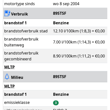
motortype sinds
wo 8 sep 2004
89STSF
Verbruik
brandstof 1
Benzine
brandstofverbruik stad
12.10 l/100km (1:8,3) = €0,00
brandstofverbruik
7.00 l/100km (1:14,3) = €0,00
buitenweg
brandstofverbruik
8.90 l/100km (1:11,2) = €0,00
gecombineerd
WLTP
89STSF
Milieu
WLTP
brandstof 1
Benzine
emissieklasse
3