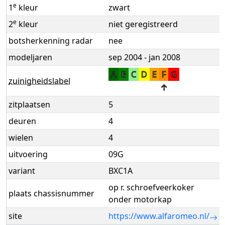
e
1
kleur
zwart
e
2
kleur
niet geregistreerd
botsherkenning radar
nee
modeljaren
sep 2004 - jan 2008
A
B
C
D
E
F
G
zuinigheidslabel
↑
zitplaatsen
5
deuren
4
wielen
4
uitvoering
09G
variant
BXC1A
op r. schroefveerkoker
plaats chassisnummer
onder motorkap
site
https://www.alfaromeo.nl/