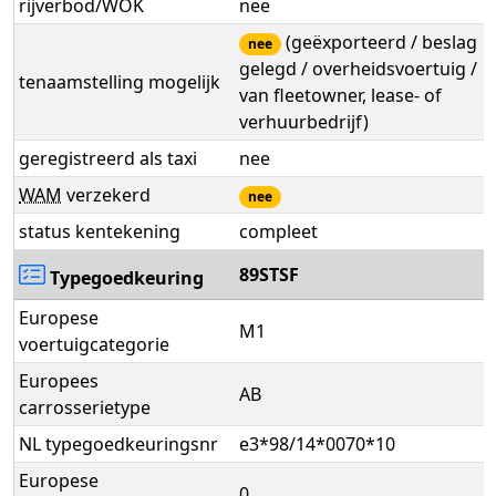
rijverbod/WOK
nee
(geëxporteerd / beslag
nee
gelegd / overheidsvoertuig /
tenaamstelling mogelijk
van fleetowner, lease- of
verhuurbedrijf)
geregistreerd als taxi
nee
WAM
verzekerd
nee
status kentekening
compleet
89STSF
Typegoedkeuring
Europese
M1
voertuigcategorie
Europees
AB
carrosserietype
NL typegoedkeuringsnr
e3*98/14*0070*10
Europese
0