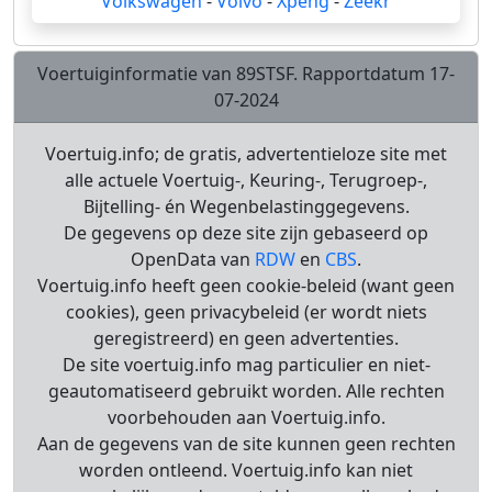
Volkswagen
-
Volvo
-
Xpeng
-
Zeekr
Voertuiginformatie van 89STSF. Rapportdatum 17-
07-2024
Voertuig.info; de gratis, advertentieloze site met
alle actuele Voertuig-, Keuring-, Terugroep-,
Bijtelling- én Wegenbelastinggegevens.
De gegevens op deze site zijn gebaseerd op
OpenData van
RDW
en
CBS
.
Voertuig.info heeft geen cookie-beleid (want geen
cookies), geen privacybeleid (er wordt niets
geregistreerd) en geen advertenties.
De site voertuig.info mag particulier en niet-
geautomatiseerd gebruikt worden. Alle rechten
voorbehouden aan Voertuig.info.
Aan de gegevens van de site kunnen geen rechten
worden ontleend. Voertuig.info kan niet