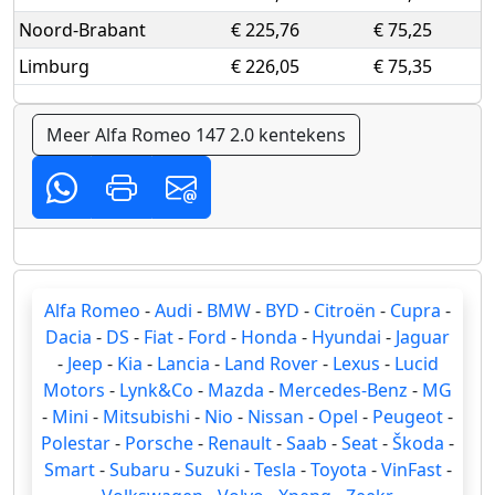
Noord-Brabant
€ 225,76
€ 75,25
Limburg
€ 226,05
€ 75,35
Meer Alfa Romeo 147 2.0 kentekens
Alfa Romeo
-
Audi
-
BMW
-
BYD
-
Citroën
-
Cupra
-
Dacia
-
DS
-
Fiat
-
Ford
-
Honda
-
Hyundai
-
Jaguar
-
Jeep
-
Kia
-
Lancia
-
Land Rover
-
Lexus
-
Lucid
Motors
-
Lynk&Co
-
Mazda
-
Mercedes-Benz
-
MG
-
Mini
-
Mitsubishi
-
Nio
-
Nissan
-
Opel
-
Peugeot
-
Polestar
-
Porsche
-
Renault
-
Saab
-
Seat
-
Škoda
-
Smart
-
Subaru
-
Suzuki
-
Tesla
-
Toyota
-
VinFast
-