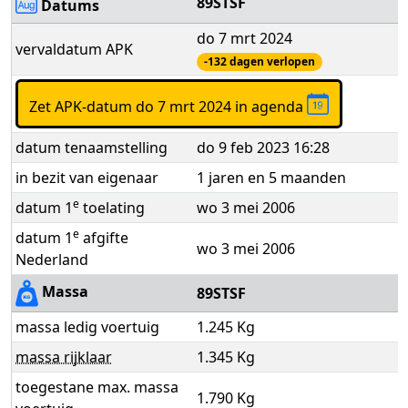
89STSF
Datums
do 7 mrt 2024
vervaldatum APK
-132 dagen verlopen
Zet APK-datum do 7 mrt 2024 in agenda
datum tenaamstelling
do 9 feb 2023 16:28
in bezit van eigenaar
1 jaren en 5 maanden
e
datum 1
toelating
wo 3 mei 2006
e
datum 1
afgifte
wo 3 mei 2006
Nederland
Massa
89STSF
massa ledig voertuig
1.245 Kg
massa rijklaar
1.345 Kg
toegestane max. massa
1.790 Kg