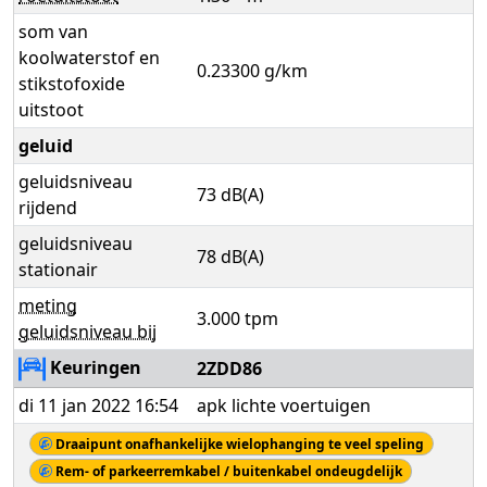
som van
koolwaterstof en
0.23300 g/km
stikstofoxide
uitstoot
geluid
geluidsniveau
73 dB(A)
rijdend
geluidsniveau
78 dB(A)
stationair
meting
3.000 tpm
geluidsniveau bij
Keuringen
2ZDD86
di 11 jan 2022 16:54
apk lichte voertuigen
Draaipunt onafhankelijke wielophanging te veel speling
Rem- of parkeerremkabel / buitenkabel ondeugdelijk