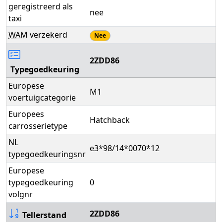
geregistreerd als
nee
taxi
WAM
verzekerd
Nee
2ZDD86
Typegoedkeuring
Europese
M1
voertuigcategorie
Europees
Hatchback
carrosserietype
NL
e3*98/14*0070*12
typegoedkeuringsnr
Europese
typegoedkeuring
0
volgnr
2ZDD86
Tellerstand