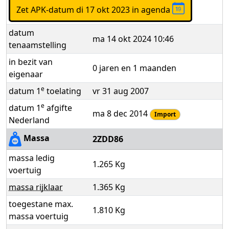
Zet APK-datum di 17 okt 2023 in agenda
datum
ma 14 okt 2024 10:46
tenaamstelling
in bezit van
0 jaren en 1 maanden
eigenaar
e
datum 1
toelating
vr 31 aug 2007
e
datum 1
afgifte
ma 8 dec 2014
Import
Nederland
Massa
2ZDD86
massa ledig
1.265 Kg
voertuig
massa rijklaar
1.365 Kg
toegestane max.
1.810 Kg
massa voertuig