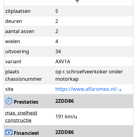
↑
zitplaatsen
5
deuren
2
aantal assen
2
wielen
4
uitvoering
34
variant
AXV1A
plaats
op r. schroefveerkoker onder
chassisnummer
motorkap
site
https://www.alfaromeo.nl/
2ZDD86
Prestaties
max. snelheid
191 km/u
constructie
2ZDD86
Financieel