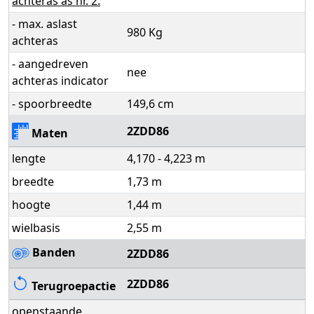
achteras as nr. 2:
- max. aslast
980 Kg
achteras
- aangedreven
nee
achteras indicator
- spoorbreedte
149,6 cm
2ZDD86
Maten
lengte
4,170 - 4,223 m
breedte
1,73 m
hoogte
1,44 m
wielbasis
2,55 m
Banden
2ZDD86
2ZDD86
Terugroepactie
openstaande