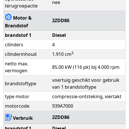
nee
terugroepactie
Motor &
2ZDD86
Brandstof
brandstof 1
Diesel
cilinders
4
3
cilinderinhoud
1.910 cm
netto max.
85.00 kW (116 pk) bij 4.000 rpm
vermogen
voertuig geschikt voor gebruik
brandstoftype
van 1 brandstoftype
type motor
compressie-ontsteking, viertakt
motorcode
939A7000
2ZDD86
Verbruik
brandstof 1
Diesel