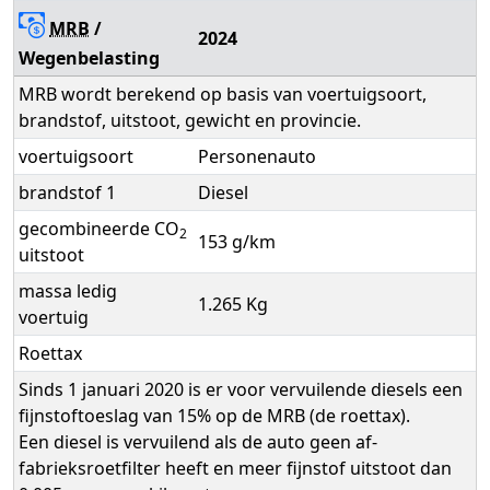
MRB
/
2024
Wegenbelasting
MRB wordt berekend op basis van voertuigsoort,
brandstof, uitstoot, gewicht en provincie.
voertuigsoort
Personenauto
brandstof 1
Diesel
gecombineerde CO
2
153 g/km
uitstoot
massa ledig
1.265 Kg
voertuig
Roettax
Sinds 1 januari 2020 is er voor vervuilende diesels een
fijnstoftoeslag van 15% op de MRB (de roettax).
Een diesel is vervuilend als de auto geen af-
fabrieksroetfilter heeft en meer fijnstof uitstoot dan