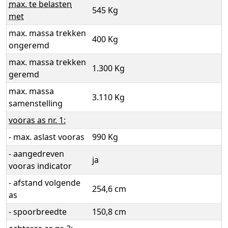
max. te belasten
545 Kg
met
max. massa trekken
400 Kg
ongeremd
max. massa trekken
1.300 Kg
geremd
max. massa
3.110 Kg
samenstelling
vooras as nr. 1:
- max. aslast vooras
990 Kg
- aangedreven
ja
vooras indicator
- afstand volgende
254,6 cm
as
- spoorbreedte
150,8 cm