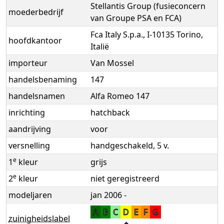
Stellantis Group (fusieconcern
moederbedrijf
van Groupe PSA en FCA)
Fca Italy S.p.a., I-10135 Torino,
hoofdkantoor
Italië
importeur
Van Mossel
handelsbenaming
147
handelsnamen
Alfa Romeo 147
inrichting
hatchback
aandrijving
voor
versnelling
handgeschakeld, 5 v.
e
1
kleur
grijs
e
2
kleur
niet geregistreerd
modeljaren
jan 2006 -
A
B
C
D
E
F
G
zuinigheidslabel