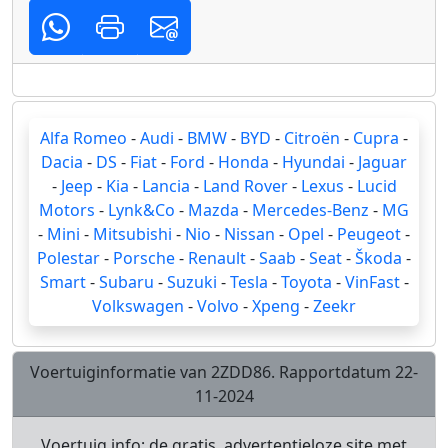
Alfa Romeo
-
Audi
-
BMW
-
BYD
-
Citroën
-
Cupra
-
Dacia
-
DS
-
Fiat
-
Ford
-
Honda
-
Hyundai
-
Jaguar
-
Jeep
-
Kia
-
Lancia
-
Land Rover
-
Lexus
-
Lucid
Motors
-
Lynk&Co
-
Mazda
-
Mercedes-Benz
-
MG
-
Mini
-
Mitsubishi
-
Nio
-
Nissan
-
Opel
-
Peugeot
-
Polestar
-
Porsche
-
Renault
-
Saab
-
Seat
-
Škoda
-
Smart
-
Subaru
-
Suzuki
-
Tesla
-
Toyota
-
VinFast
-
Volkswagen
-
Volvo
-
Xpeng
-
Zeekr
Voertuiginformatie van 2ZDD86. Rapportdatum 22-
11-2024
Voertuig.info; de gratis, advertentieloze site met