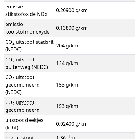
emissie
0.20900 g/km
stikstofoxide NOx
emissie
0.13800 g/km
koolstofmonoxyde
CO
uitstoot stadsrit
2
204 g/km
(NEDC)
CO
uitstoot
2
124 g/km
buitenweg (NEDC)
CO
uitstoot
2
gecombineerd
153 g/km
(NEDC)
CO
uitstoot
2
153 g/km
gecombineerd
uitstoot deeltjes
0.02400 g/km
(licht)
-1
roetuitstoot
1.36
m