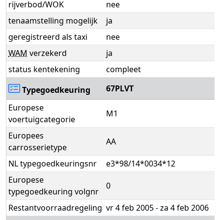
rijverbod/WOK
nee
tenaamstelling mogelijk
ja
geregistreerd als taxi
nee
WAM
verzekerd
ja
status kentekening
compleet
67PLVT
Typegoedkeuring
Europese
M1
voertuigcategorie
Europees
AA
carrosserietype
NL typegoedkeuringsnr
e3*98/14*0034*12
Europese
0
typegoedkeuring volgnr
Restantvoorraadregeling
vr 4 feb 2005 - za 4 feb 2006