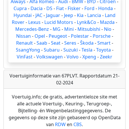
Aiways
-
Alfa Romeo
-
Audi
-
BMW
-
BYD
-
Citroën
-
Cupra
-
Dacia
-
DS
-
Fiat
-
Fisker
-
Ford
-
Honda
-
Hyundai
-
JAC
-
Jaguar
-
Jeep
-
Kia
-
Lancia
-
Land
Rover
-
Lexus
-
Lucid Motors
-
Lynk&Co
-
Mazda
-
Mercedes-Benz
-
MG
-
Mini
-
Mitsubishi
-
Nio
-
Nissan
-
Opel
-
Peugeot
-
Polestar
-
Porsche
-
Renault
-
Saab
-
Seat
-
Seres
-
Škoda
-
Smart
-
SsangYong
-
Subaru
-
Suzuki
-
Tesla
-
Toyota
-
VinFast
-
Volkswagen
-
Volvo
-
Xpeng
-
Zeekr
Voertuiginformatie van 67PLVT. Rapportdatum 21-
02-2024
Voertuig.info; de gratis, advertentieloze site met
alle actuele Voertuig-, Keuring-, Terugroep-,
Bijtelling- én Wegenbelastinggegevens. De
gegevens op deze site zijn gebaseerd op OpenData
van
RDW
en
CBS
.