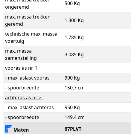
500 Kg
ongeremd
max. massa trekken
1.300 Kg
geremd
technische max. massa
1.785 Kg
voertuig
max. massa
3.085 Kg
samenstelling
vooras as nr. 1:
- max. aslast vooras
990 Kg
- spoorbreedte
150,7 cm
achteras as nr. 2:
- max. aslast achteras
950 Kg
- spoorbreedte
149,4 cm
67PLVT
Maten