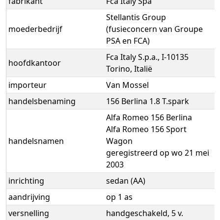
fabrikant
Fca Italy Spa
Stellantis Group
moederbedrijf
(fusieconcern van Groupe
PSA en FCA)
Fca Italy S.p.a., I-10135
hoofdkantoor
Torino, Italië
importeur
Van Mossel
handelsbenaming
156 Berlina 1.8 T.spark
Alfa Romeo 156 Berlina
Alfa Romeo 156 Sport
handelsnamen
Wagon
geregistreerd op wo 21 mei
2003
inrichting
sedan (AA)
aandrijving
op 1 as
versnelling
handgeschakeld, 5 v.