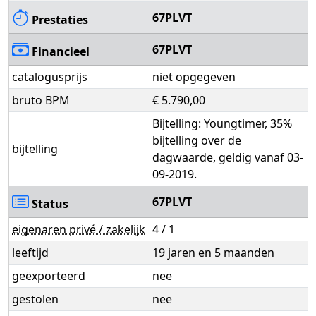
67PLVT
Prestaties
67PLVT
Financieel
catalogusprijs
niet opgegeven
bruto BPM
€ 5.790,00
Bijtelling: Youngtimer, 35%
bijtelling over de
bijtelling
dagwaarde, geldig vanaf 03-
09-2019.
67PLVT
Status
eigenaren privé / zakelijk
4 / 1
leeftijd
19 jaren en 5 maanden
geëxporteerd
nee
gestolen
nee