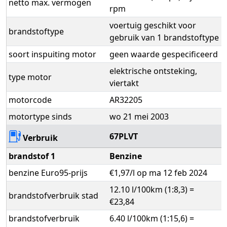
netto max. vermogen
rpm
voertuig geschikt voor
brandstoftype
gebruik van 1 brandstoftype
soort inspuiting motor
geen waarde gespecificeerd
elektrische ontsteking,
type motor
viertakt
motorcode
AR32205
motortype sinds
wo 21 mei 2003
67PLVT
Verbruik
brandstof 1
Benzine
benzine Euro95-prijs
€1,97/l op ma 12 feb 2024
12.10 l/100km (1:8,3) =
brandstofverbruik stad
€23,84
brandstofverbruik
6.40 l/100km (1:15,6) =