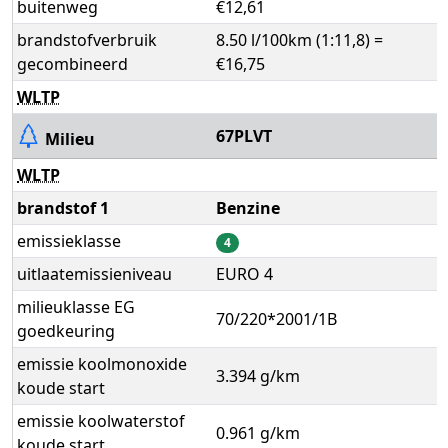
buitenweg
€12,61
brandstofverbruik
8.50 l/100km (1:11,8) =
gecombineerd
€16,75
WLTP
67PLVT
Milieu
WLTP
brandstof 1
Benzine
emissieklasse
4
uitlaatemissieniveau
EURO 4
milieuklasse EG
70/220*2001/1B
goedkeuring
emissie koolmonoxide
3.394 g/km
koude start
emissie koolwaterstof
0.961 g/km
koude start