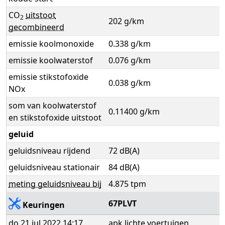
CO
uitstoot
2
202 g/km
gecombineerd
emissie koolmonoxide
0.338 g/km
emissie koolwaterstof
0.076 g/km
emissie stikstofoxide
0.038 g/km
NOx
som van koolwaterstof
0.11400 g/km
en stikstofoxide uitstoot
geluid
geluidsniveau rijdend
72 dB(A)
geluidsniveau stationair
84 dB(A)
meting geluidsniveau bij
4.875 tpm
67PLVT
Keuringen
do 21 jul 2022 14:17
apk lichte voertuigen