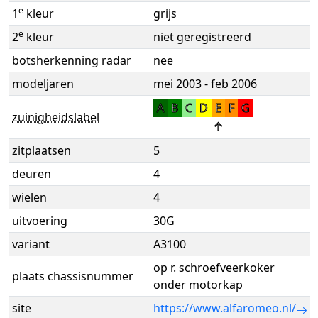
e
1
kleur
grijs
e
2
kleur
niet geregistreerd
botsherkenning radar
nee
modeljaren
mei 2003 - feb 2006
A
B
C
D
E
F
G
zuinigheidslabel
↑
zitplaatsen
5
deuren
4
wielen
4
uitvoering
30G
variant
A3100
op r. schroefveerkoker
plaats chassisnummer
onder motorkap
site
https://www.alfaromeo.nl/