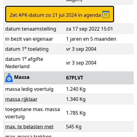
Zet APK-datum zo 21 jul 2024 in agenda
datum tenaamstelling
za 17 sep 2022 15:01
in bezit van eigenaar
1 jaren en 5 maanden
e
datum 1
toelating
vr 3 sep 2004
e
datum 1
afgifte
vr 3 sep 2004
Nederland
Massa
67PLVT
massa ledig voertuig
1.240 Kg
massa rijklaar
1.340 Kg
toegestane max. massa
1.785 Kg
voertuig
max. te belasten met
545 Kg
max. massa trekken