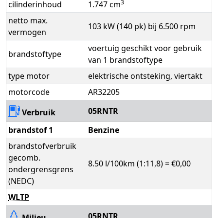
3
cilinderinhoud
1.747 cm
netto max.
103 kW (140 pk) bij 6.500 rpm
vermogen
voertuig geschikt voor gebruik
brandstoftype
van 1 brandstoftype
type motor
elektrische ontsteking, viertakt
motorcode
AR32205
05RNTR
Verbruik
brandstof 1
Benzine
brandstofverbruik
gecomb.
8.50 l/100km (1:11,8) = €0,00
ondergrensgrens
(NEDC)
WLTP
05RNTR
Milieu