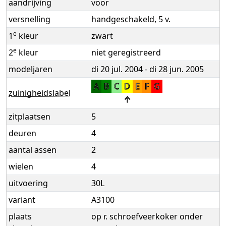
aandrijving
voor
versnelling
handgeschakeld, 5 v.
e
1
kleur
zwart
e
2
kleur
niet geregistreerd
modeljaren
di 20 jul. 2004 - di 28 jun. 2005
A
B
C
D
E
F
G
zuinigheidslabel
↑
zitplaatsen
5
deuren
4
aantal assen
2
wielen
4
uitvoering
30L
variant
A3100
plaats
op r. schroefveerkoker onder