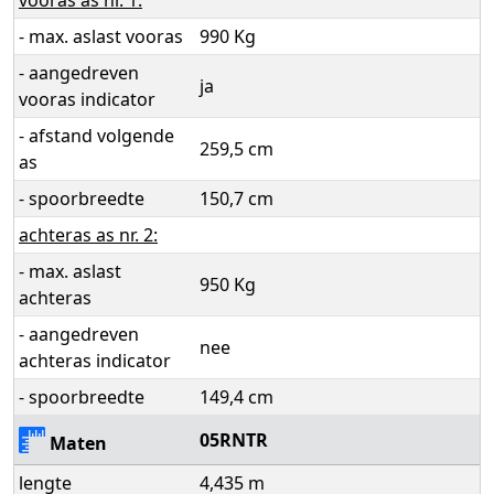
vooras as nr. 1:
- max. aslast vooras
990 Kg
- aangedreven
ja
vooras indicator
- afstand volgende
259,5 cm
as
- spoorbreedte
150,7 cm
achteras as nr. 2:
- max. aslast
950 Kg
achteras
- aangedreven
nee
achteras indicator
- spoorbreedte
149,4 cm
05RNTR
Maten
lengte
4,435 m