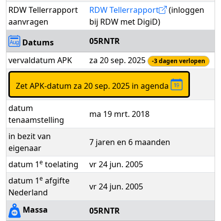
RDW Tellerrapport
RDW Tellerrapport
(inloggen
aanvragen
bij RDW met DigiD)
05RNTR
Datums
vervaldatum APK
za 20 sep. 2025
-3 dagen verlopen
Zet APK-datum za 20 sep. 2025 in agenda
datum
ma 19 mrt. 2018
tenaamstelling
in bezit van
7 jaren en 6 maanden
eigenaar
e
datum 1
toelating
vr 24 jun. 2005
e
datum 1
afgifte
vr 24 jun. 2005
Nederland
Massa
05RNTR