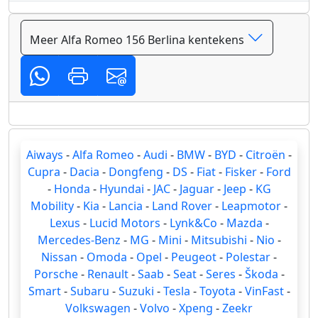
Meer Alfa Romeo 156 Berlina kentekens
Aiways
-
Alfa Romeo
-
Audi
-
BMW
-
BYD
-
Citroën
-
Cupra
-
Dacia
-
Dongfeng
-
DS
-
Fiat
-
Fisker
-
Ford
-
Honda
-
Hyundai
-
JAC
-
Jaguar
-
Jeep
-
KG
Mobility
-
Kia
-
Lancia
-
Land Rover
-
Leapmotor
-
Lexus
-
Lucid Motors
-
Lynk&Co
-
Mazda
-
Mercedes-Benz
-
MG
-
Mini
-
Mitsubishi
-
Nio
-
Nissan
-
Omoda
-
Opel
-
Peugeot
-
Polestar
-
Porsche
-
Renault
-
Saab
-
Seat
-
Seres
-
Škoda
-
Smart
-
Subaru
-
Suzuki
-
Tesla
-
Toyota
-
VinFast
-
Volkswagen
-
Volvo
-
Xpeng
-
Zeekr