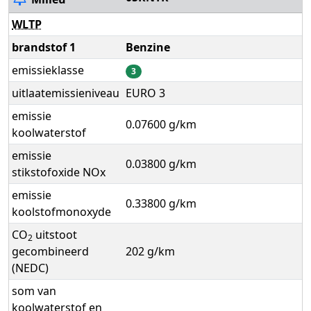
WLTP
brandstof 1
Benzine
emissieklasse
3
uitlaatemissieniveau
EURO 3
emissie
0.07600 g/km
koolwaterstof
emissie
0.03800 g/km
stikstofoxide NOx
emissie
0.33800 g/km
koolstofmonoxyde
CO
uitstoot
2
gecombineerd
202 g/km
(NEDC)
som van
koolwaterstof en