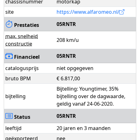
chassisnummer
motorkap
site
https://www.alfaromeo.nl/
05RNTR
Prestaties
max. snelheid
208 km/u
constructie
05RNTR
Financieel
catalogusprijs
niet opgegeven
bruto BPM
€ 6.817,00
Bijtelling: Youngtimer, 35%
bijtelling
bijtelling over de dagwaarde,
geldig vanaf 24-06-2020.
05RNTR
Status
leeftijd
20 jaren en 3 maanden
geëxporteerd
nee