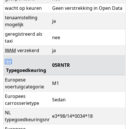
wacht op keuren
Geen verstrekking in Open Data
tenaamstelling
ja
mogelijk
geregistreerd als
nee
taxi
WAM
verzekerd
ja
05RNTR
Typegoedkeuring
Europese
M1
voertuigcategorie
Europees
Sedan
carrosserietype
NL
e3*98/14*0034*18
typegoedkeuringsnr