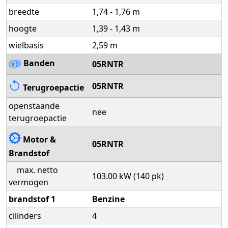
breedte
1,74 - 1,76 m
hoogte
1,39 - 1,43 m
wielbasis
2,59 m
Banden
05RNTR
05RNTR
Terugroepactie
openstaande
nee
terugroepactie
Motor &
05RNTR
Brandstof
max. netto
103.00 kW (140 pk)
vermogen
brandstof 1
Benzine
cilinders
4