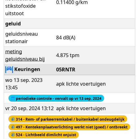
0.11400 g/km
stikstofoxide
uitstoot
geluid
geluidsniveau
84 dB(A)
stationair
meting
4.875 tpm
geluidsniveau bij
Keuringen
05RNTR
wo 13 sep. 2023
apk lichte voertuigen
13:45
periodieke controle - vervalt op vr 13 sep. 2024
vr 20 sep. 2024 13:12
apk lichte voertuigen
314 - Rem- of parkeerremkabel / buitenkabel ondeugdelijk
497 - Kentekenplaatverlichting werkt niet (goed) / ontbreekt
524 - Lichtbeeld dimlicht onjuist