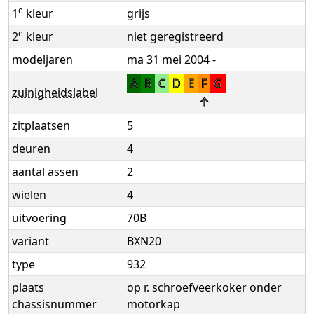
e
1
kleur
grijs
e
2
kleur
niet geregistreerd
modeljaren
ma 31 mei 2004 -
A
B
C
D
E
F
G
zuinigheidslabel
↑
zitplaatsen
5
deuren
4
aantal assen
2
wielen
4
uitvoering
70B
variant
BXN20
type
932
plaats
op r. schroefveerkoker onder
chassisnummer
motorkap