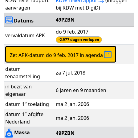
RDW Tellerrapport
RDW Tellerrapport
(inloggen
aanvragen
bij RDW met DigiD)
49PZBN
Datums
do 9 feb. 2017
vervaldatum APK
-2.977 dagen verlopen
Zet APK-datum do 9 feb. 2017 in agenda
datum
za 7 jul. 2018
tenaamstelling
in bezit van
6 jaren en 9 maanden
eigenaar
e
datum 1
toelating
ma 2 jan. 2006
e
datum 1
afgifte
ma 2 jan. 2006
Nederland
Massa
49PZBN