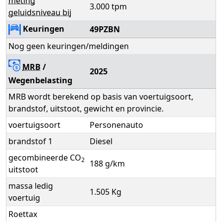
meting
3.000 tpm
geluidsniveau bij
Keuringen
49PZBN
Nog geen keuringen/meldingen
MRB
/
2025
Wegenbelasting
MRB wordt berekend op basis van voertuigsoort,
brandstof, uitstoot, gewicht en provincie.
voertuigsoort
Personenauto
brandstof 1
Diesel
gecombineerde CO
2
188 g/km
uitstoot
massa ledig
1.505 Kg
voertuig
Roettax