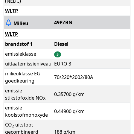
(NEDC)
WLTP
49PZBN
Milieu
WLTP
brandstof 1
Diesel
emissieklasse
3
uitlaatemissieniveau
EURO 3
milieuklasse EG
70/220*2002/80A
goedkeuring
emissie
0.35700 g/km
stikstofoxide NOx
emissie
0.44900 g/km
koolstofmonoxyde
CO
uitstoot
2
gecombineerd
188 g/km