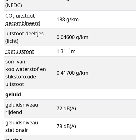
(NEDC)
CO
uitstoot
2
188 g/km
gecombineerd
uitstoot deeltjes
0.04600 g/km
(licht)
-1
roetuitstoot
1.31
m
som van
koolwaterstof en
0.41700 g/km
stikstofoxide
uitstoot
geluid
geluidsniveau
72 dB(A)
rijdend
geluidsniveau
78 dB(A)
stationair