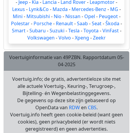
-
Jeep
-
Kia
-
Lancia
-
Land Rover
-
Leapmotor
-
Lexus
-
Lynk&Co
-
Mazda
-
Mercedes-Benz
-
MG
-
Mini
-
Mitsubishi
-
Nio
-
Nissan
-
Opel
-
Peugeot
-
Polestar
-
Porsche
-
Renault
-
Saab
-
Seat
-
Škoda
-
Smart
-
Subaru
-
Suzuki
-
Tesla
-
Toyota
-
VinFast
-
Volkswagen
-
Volvo
-
Xpeng
-
Zeekr
Voertuiginformatie van 49PZBN. Rapportdatum 05-
04-2025
Voertuig.info; de gratis, advertentieloze site met
alle actuele Voertuig-, Keuring-, Terugroep-,
Bijtelling- én Wegenbelastinggegevens.
De gegevens op deze site zijn gebaseerd op
OpenData van
RDW
en
CBS
.
Voertuig.info heeft geen cookie-beleid (want geen
cookies), geen privacybeleid (er wordt niets
geregistreerd) en geen advertenties.