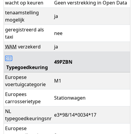
wacht op keuren
Geen verstrekking in Open Data
tenaamstelling
ja
mogelijk
geregistreerd als
nee
taxi
WAM
verzekerd
ja
49PZBN
Typegoedkeuring
Europese
M1
voertuigcategorie
Europees
Stationwagen
carrosserietype
NL
e3*98/14*0034*17
typegoedkeuringsnr
Europese