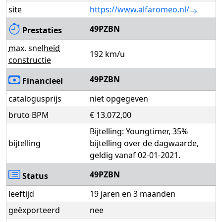
site
https://www.alfaromeo.nl/
49PZBN
Prestaties
max. snelheid
192 km/u
constructie
49PZBN
Financieel
catalogusprijs
niet opgegeven
bruto BPM
€ 13.072,00
Bijtelling: Youngtimer, 35%
bijtelling
bijtelling over de dagwaarde,
geldig vanaf 02-01-2021.
49PZBN
Status
leeftijd
19 jaren en 3 maanden
geëxporteerd
nee