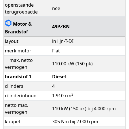
openstaande
nee
terugroepactie
Motor &
49PZBN
Brandstof
layout
in lijn-T-DI
merk motor
Fiat
max. netto
110.00 kW (150 pk)
vermogen
brandstof 1
Diesel
cilinders
4
3
cilinderinhoud
1.910 cm
netto max.
110 kW (150 pk) bij 4.000 rpm
vermogen
koppel
305 Nm bij 2.000 rpm