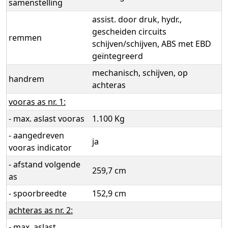
samenstelling
assist. door druk, hydr.,
gescheiden circuits
remmen
schijven/schijven, ABS met EBD
geïntegreerd
mechanisch, schijven, op
handrem
achteras
vooras as nr. 1:
- max. aslast vooras
1.100 Kg
- aangedreven
ja
vooras indicator
- afstand volgende
259,7 cm
as
- spoorbreedte
152,9 cm
achteras as nr. 2:
- max. aslast