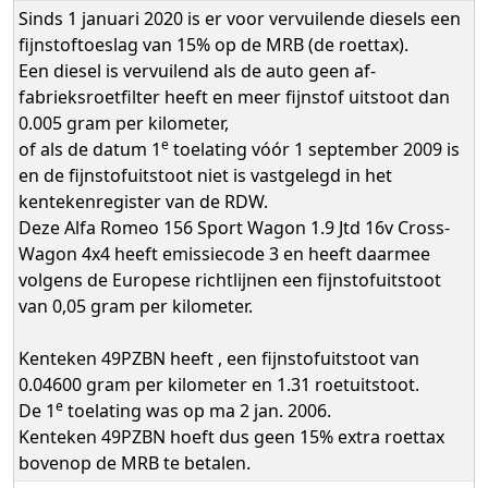
Sinds 1 januari 2020 is er voor vervuilende diesels een
fijnstoftoeslag van 15% op de MRB (de roettax).
Een diesel is vervuilend als de auto geen af-
fabrieksroetfilter heeft en meer fijnstof uitstoot dan
0.005 gram per kilometer,
e
of als de datum 1
toelating vóór 1 september 2009 is
en de fijnstofuitstoot niet is vastgelegd in het
kentekenregister van de RDW.
Deze Alfa Romeo 156 Sport Wagon 1.9 Jtd 16v Cross-
Wagon 4x4 heeft emissiecode 3 en heeft daarmee
volgens de Europese richtlijnen een fijnstofuitstoot
van 0,05 gram per kilometer.
Kenteken 49PZBN heeft , een fijnstofuitstoot van
0.04600 gram per kilometer en 1.31 roetuitstoot.
e
De 1
toelating was op ma 2 jan. 2006.
Kenteken 49PZBN hoeft dus geen 15% extra roettax
bovenop de MRB te betalen.