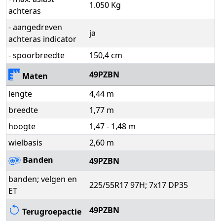
1.050 Kg
achteras
- aangedreven
ja
achteras indicator
- spoorbreedte
150,4 cm
49PZBN
Maten
lengte
4,44 m
breedte
1,77 m
hoogte
1,47 - 1,48 m
wielbasis
2,60 m
Banden
49PZBN
banden; velgen en
225/55R17 97H; 7x17 DP35
ET
49PZBN
Terugroepactie