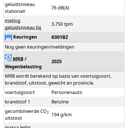
geluidsniveau
76 dB(A)
stationair
meting
3.750 tpm
geluidsniveau bij
Keuringen
K001BZ
Nog geen keuringen/meldingen
MRB
/
2025
Wegenbelasting
MRB wordt berekend op basis van voertuigsoort,
brandstof, uitstoot, gewicht en provincie.
voertuigsoort
Personenauto
brandstof 1
Benzine
gecombineerde CO
2
194 g/km
uitstoot
massa ledig