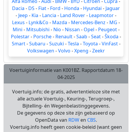
Alfa Romeo
-
Audi
-
BMW
-
BYD
-
Citroën
-
Cupra
-
Dacia
-
DS
-
Fiat
-
Ford
-
Honda
-
Hyundai
-
Jaguar
-
Jeep
-
Kia
-
Lancia
-
Land Rover
-
Leapmotor
-
Lexus
-
Lynk&Co
-
Mazda
-
Mercedes-Benz
-
MG
-
Mini
-
Mitsubishi
-
Nio
-
Nissan
-
Opel
-
Peugeot
-
Polestar
-
Porsche
-
Renault
-
Saab
-
Seat
-
Škoda
-
Smart
-
Subaru
-
Suzuki
-
Tesla
-
Toyota
-
VinFast
-
Volkswagen
-
Volvo
-
Xpeng
-
Zeekr
Voertuiginformatie van K001BZ. Rapportdatum 18-
04-2025
Voertuig.info; de gratis, advertentieloze site met
alle actuele Voertuig-, Keuring-, Terugroep-,
Bijtelling- én Wegenbelastinggegevens.
De gegevens op deze site zijn gebaseerd op
OpenData van
RDW
en
CBS
.
Voertuig.info heeft geen cookie-beleid (want geen