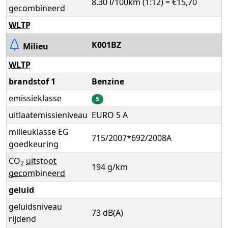
8.30 l/100km (1:12) = €15,70
gecombineerd
WLTP
K001BZ
Milieu
WLTP
brandstof 1
Benzine
emissieklasse
5
uitlaatemissieniveau
EURO 5 A
milieuklasse EG
715/2007*692/2008A
goedkeuring
CO
uitstoot
2
194 g/km
gecombineerd
geluid
geluidsniveau
73 dB(A)
rijdend