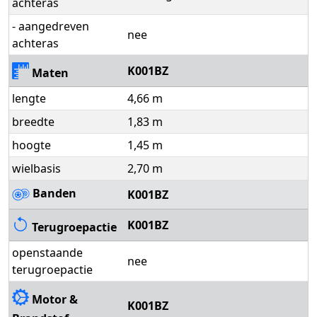
achteras
- aangedreven
nee
achteras
K001BZ
Maten
lengte
4,66 m
breedte
1,83 m
hoogte
1,45 m
wielbasis
2,70 m
Banden
K001BZ
K001BZ
Terugroepactie
openstaande
nee
terugroepactie
Motor &
K001BZ