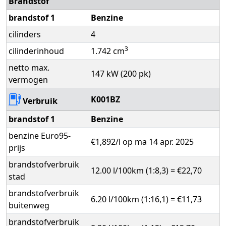
Brandstof
brandstof 1
Benzine
cilinders
4
3
cilinderinhoud
1.742 cm
netto max.
147 kW (200 pk)
vermogen
K001BZ
Verbruik
brandstof 1
Benzine
benzine Euro95-
€1,892/l op ma 14 apr. 2025
prijs
brandstofverbruik
12.00 l/100km (1:8,3) = €22,70
stad
brandstofverbruik
6.20 l/100km (1:16,1) = €11,73
buitenweg
brandstofverbruik