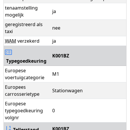
tenaamstelling
ja
mogelijk
geregistreerd als
nee
taxi
WAM
verzekerd
ja
K001BZ
Typegoedkeuring
Europese
M1
voertuigcategorie
Europees
Stationwagen
carrosserietype
Europese
typegoedkeuring
0
volgnr
K001BZ
Tellerstand