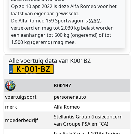
Op zo 10 apr. 2022 is deze Alfa Romeo voor het
laatst van eigenaar gewisseld.
De Alfa Romeo 159 Sportwagon is
WAM
-
verzekerd en mag tot 2.030 kg belast worden
een aanhanger tot 500 kg (ongeremd) of tot
1.500 kg (geremd) mag mee.
Alle voertuig data van K001BZ
K001BZ
voertuigsoort
personenauto
merk
Alfa Romeo
Stellantis Group (fusieconcern
moederbedrijf
van Groupe PSA en FCA)
Fca Italy S.p.a., I-10135 Torino,