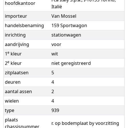
hoofdkantoor
Italië
importeur
Van Mossel
handelsbenaming
159 Sportwagon
inrichting
stationwagen
aandrijving
voor
e
1
kleur
wit
e
2
kleur
niet geregistreerd
zitplaatsen
5
deuren
4
aantal assen
2
wielen
4
type
939
plaats
r. op bodemplaat by voorzitting
chassisnummer