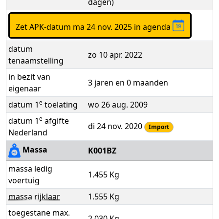
dagen)
Zet APK-datum ma 24 nov. 2025 in agenda
datum
zo 10 apr. 2022
tenaamstelling
in bezit van
3 jaren en 0 maanden
eigenaar
e
datum 1
toelating
wo 26 aug. 2009
e
datum 1
afgifte
di 24 nov. 2020
Import
Nederland
Massa
K001BZ
massa ledig
1.455 Kg
voertuig
massa rijklaar
1.555 Kg
toegestane max.
2.030 Kg