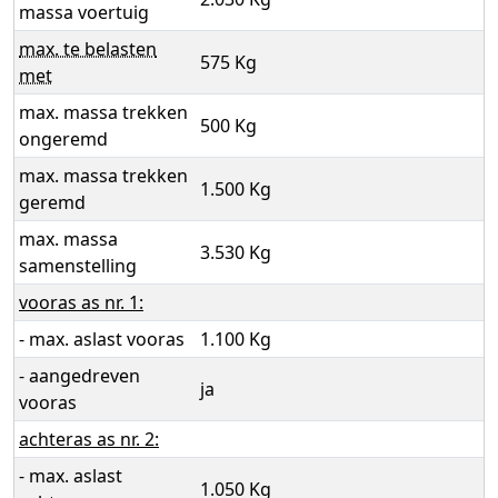
massa voertuig
max. te belasten
575 Kg
met
max. massa trekken
500 Kg
ongeremd
max. massa trekken
1.500 Kg
geremd
max. massa
3.530 Kg
samenstelling
vooras as nr. 1:
- max. aslast vooras
1.100 Kg
- aangedreven
ja
vooras
achteras as nr. 2:
- max. aslast
1.050 Kg