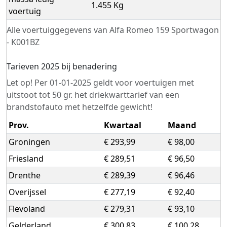
1.455 Kg
voertuig
Alle voertuiggegevens van Alfa Romeo 159 Sportwagon
- K001BZ
Tarieven 2025 bij benadering
Let op! Per 01-01-2025 geldt voor voertuigen met
uitstoot tot 50 gr. het driekwarttarief van een
brandstofauto met hetzelfde gewicht!
Prov.
Kwartaal
Maand
Groningen
€ 293,99
€ 98,00
Friesland
€ 289,51
€ 96,50
Drenthe
€ 289,39
€ 96,46
Overijssel
€ 277,19
€ 92,40
Flevoland
€ 279,31
€ 93,10
Gelderland
€ 300,83
€ 100,28