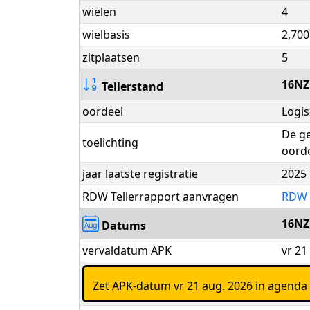
wielen
4
wielbasis
2,70
zitplaatsen
5
16N
Tellerstand
oordeel
Logi
De ge
toelichting
oorde
jaar laatste registratie
2025
RDW Tellerrapport aanvragen
RDW 
16N
Datums
vervaldatum APK
vr 21
Zet APK-datum vr 21 aug. 2026 in agenda