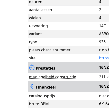
deuren
4
aantal assen
2
wielen
4
uitvoering
14C
variant
A3B0
type
936
plaats chassisnummer
r. op
site
https
16N
Prestaties
max. snelheid constructie
211 
16N
Financieel
catalogusprijs
niet
bruto BPM
€ 9.6