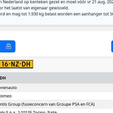
in Nederland op kenteken gezet en moet vóór vr 21 aug. 2
r het laatst van eigenaar gewisseld.
erd en mag tot 1.930 kg belast worden een aanhanger tot 5
ZDH
onenauto
 Romeo
antis Group (fusieconcern van Groupe PSA en FCA)
aly S.p.a., I-10135 Torino, Italië