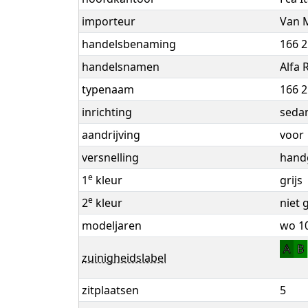
importeur
Van 
handelsbenaming
166 2
handelsnamen
Alfa
typenaam
166 2
inrichting
seda
aandrijving
voor
versnelling
handg
e
1
kleur
grijs
e
2
kleur
niet 
modeljaren
wo 10
A
B
zuinigheidslabel
zitplaatsen
5