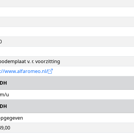
0
 bodemplaat v. r. voorzitting
://www.alfaromeo.nl/
ZDH
km/u
ZDH
 opgegeven
49,00