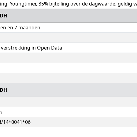
lling: Youngtimer, 35% bijtelling over de dagwaarde, geldig 
ZDH
aren en 7 maanden
verstrekking in Open Data
ZDH
n
8/14*0041*06