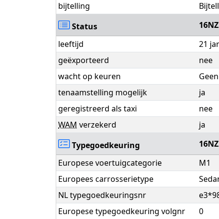
bijtelling
Bijte
16N
Status
leeftijd
21 j
geëxporteerd
nee
wacht op keuren
Geen 
tenaamstelling mogelijk
ja
geregistreerd als taxi
nee
WAM
verzekerd
ja
16N
Typegoedkeuring
Europese voertuigcategorie
M1
Europees carrosserietype
Seda
NL typegoedkeuringsnr
e3*9
Europese typegoedkeuring volgnr
0