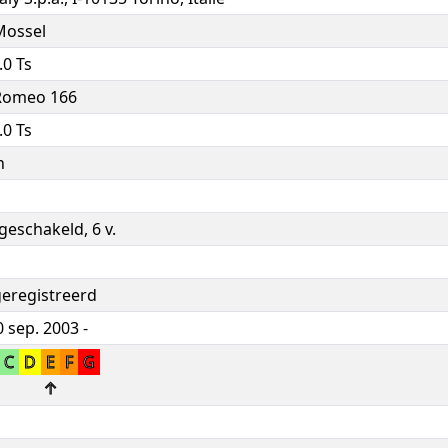
Mossel
.0 Ts
 Romeo 166
.0 Ts
n
eschakeld, 6 v.
geregistreerd
 sep. 2003 -
C
D
E
F
G
↑