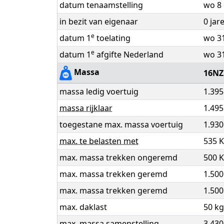
datum tenaamstelling
wo 8 
in bezit van eigenaar
0 jar
e
datum 1
toelating
wo 31
e
datum 1
afgifte Nederland
wo 31
Massa
16N
massa ledig voertuig
1.395
massa rijklaar
1.495
toegestane max. massa voertuig
1.930
max. te belasten met
535 
max. massa trekken ongeremd
500 
max. massa trekken geremd
1.500
max. massa trekken geremd
1.500
max. daklast
50 kg
max. massa samenstelling
3.430