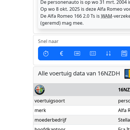
De personenauto is op wo 31 mrt. 2004 
Op wo 8 okt. 2025 is deze Alfa Romeo voo
De Alfa Romeo 166 2.0 Ts is
WAM
-verzek
(geremd) mag mee.
Snel naar
Alle voertuig data van 16NZDH
16N
voertuigsoort
pers
merk
Alfa
moederbedrijf
Stell
hoofdkantoor
Fca It