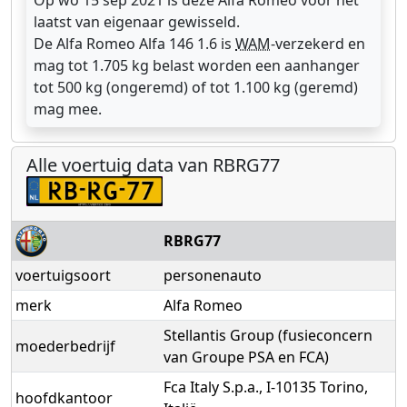
Op wo 15 sep 2021 is deze Alfa Romeo voor het
laatst van eigenaar gewisseld.
De Alfa Romeo Alfa 146 1.6 is
WAM
-verzekerd en
mag tot 1.705 kg belast worden een aanhanger
tot 500 kg (ongeremd) of tot 1.100 kg (geremd)
mag mee.
Alle voertuig data van RBRG77
RBRG77
voertuigsoort
personenauto
merk
Alfa Romeo
Stellantis Group (fusieconcern
moederbedrijf
van Groupe PSA en FCA)
Fca Italy S.p.a., I-10135 Torino,
hoofdkantoor