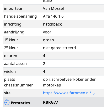
Italië
importeur
Van Mossel
handelsbenaming
Alfa 146 1.6
inrichting
hatchback
aandrijving
voor
e
1
kleur
groen
e
2
kleur
niet geregistreerd
deuren
4
aantal assen
2
wielen
4
plaats
op r. schroefveerkoker onder
chassisnummer
motorkap
site
https://www.alfaromeo.nl/
RBRG77
Prestaties