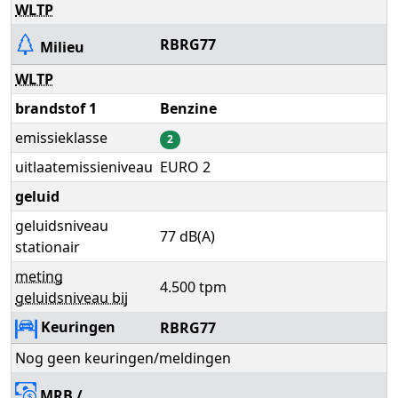
WLTP
RBRG77
Milieu
WLTP
brandstof 1
Benzine
emissieklasse
2
uitlaatemissieniveau
EURO 2
geluid
geluidsniveau
77 dB(A)
stationair
meting
4.500 tpm
geluidsniveau bij
Keuringen
RBRG77
Nog geen keuringen/meldingen
MRB
/