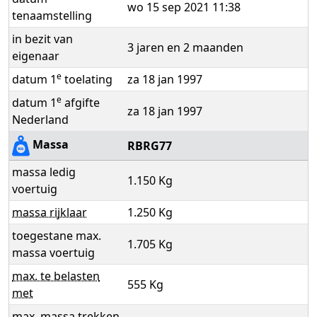
wo 15 sep 2021 11:38
tenaamstelling
in bezit van
3 jaren en 2 maanden
eigenaar
e
datum 1
toelating
za 18 jan 1997
e
datum 1
afgifte
za 18 jan 1997
Nederland
Massa
RBRG77
massa ledig
1.150 Kg
voertuig
massa rijklaar
1.250 Kg
toegestane max.
1.705 Kg
massa voertuig
max. te belasten
555 Kg
met
max. massa trekken