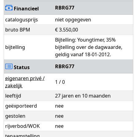
RBRG77
Financieel
catalogusprijs
niet opgegeven
bruto BPM
€ 3.550,00
Bijtelling: Youngtimer, 35%
bijtelling
bijtelling over de dagwaarde,
geldig vanaf 18-01-2012.
RBRG77
Status
eigenaren privé /
1 / 0
zakelijk
leeftijd
27 jaren en 10 maanden
geëxporteerd
nee
gestolen
nee
rijverbod/WOK
nee
tenaamstelling