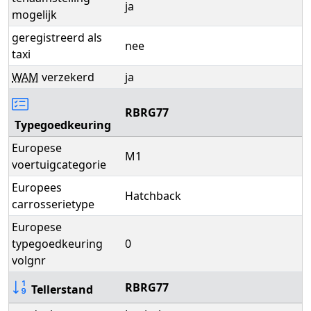
ja
mogelijk
geregistreerd als
nee
taxi
WAM
verzekerd
ja
RBRG77
Typegoedkeuring
Europese
M1
voertuigcategorie
Europees
Hatchback
carrosserietype
Europese
typegoedkeuring
0
volgnr
RBRG77
Tellerstand