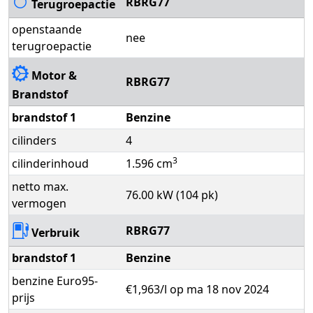
RBRG77
Terugroepactie
openstaande
nee
terugroepactie
Motor &
RBRG77
Brandstof
brandstof 1
Benzine
cilinders
4
3
cilinderinhoud
1.596 cm
netto max.
76.00 kW (104 pk)
vermogen
RBRG77
Verbruik
brandstof 1
Benzine
benzine Euro95-
€1,963/l op ma 18 nov 2024
prijs