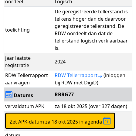
oordeel
Logisch
De geregistreerde tellerstand is
telkens hoger dan de daarvoor
geregistreerde tellerstand. De
toelichting
RDW oordeelt dan dat de
tellerstand logisch verklaarbaar
is.
jaar laatste
2024
registratie
RDW Tellerrapport
RDW Tellerrapport
(inloggen
aanvragen
bij RDW met DigiD)
RBRG77
Datums
vervaldatum APK
za 18 okt 2025 (over 327 dagen)
Zet APK-datum za 18 okt 2025 in agenda
datum