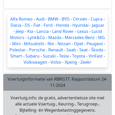
Alfa Romeo
-
Audi
-
BMW
-
BYD
-
Citroën
-
Cupra
-
Dacia
-
DS
-
Fiat
-
Ford
-
Honda
-
Hyundai
-
Jaguar
-
Jeep
-
Kia
-
Lancia
-
Land Rover
-
Lexus
-
Lucid
Motors
-
Lynk&Co
-
Mazda
-
Mercedes-Benz
-
MG
-
Mini
-
Mitsubishi
-
Nio
-
Nissan
-
Opel
-
Peugeot
-
Polestar
-
Porsche
-
Renault
-
Saab
-
Seat
-
Škoda
-
Smart
-
Subaru
-
Suzuki
-
Tesla
-
Toyota
-
VinFast
-
Volkswagen
-
Volvo
-
Xpeng
-
Zeekr
Voertuiginformatie van RBRG77. Rapportdatum 24-
11-2024
Voertuig.info; de gratis, advertentieloze site met
alle actuele Voertuig-, Keuring-, Terugroep-,
Bijtelling- én Wegenbelastinggegevens.