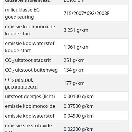
milieuklasse EG
715/2007*692/2008F
goedkeuring
emissie koolmonoxide
3.251 g/km
koude start
emissie koolwaterstof
1.061 g/km
koude start
CO
uitstoot stadsrit
251 g/km
2
CO
uitstoot buitenweg
134 g/km
2
CO
uitstoot
2
177 g/km
gecombineerd
uitstoot deeltjes (licht)
0.00100 g/km
emissie koolmonoxide
0.37500 g/km
emissie koolwaterstof
0.04900 g/km
emissie stikstofoxide
0.02200 g/km