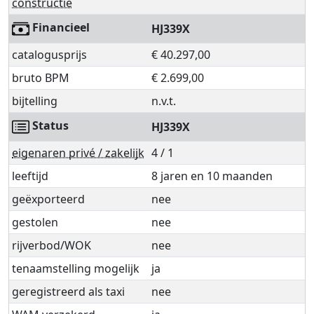
constructie
Financieel
HJ339X
catalogusprijs
€ 40.297,00
bruto BPM
€ 2.699,00
bijtelling
n.v.t.
Status
HJ339X
eigenaren privé / zakelijk
4 / 1
leeftijd
8 jaren en 10 maanden
geëxporteerd
nee
gestolen
nee
rijverbod/WOK
nee
tenaamstelling mogelijk
ja
geregistreerd als taxi
nee