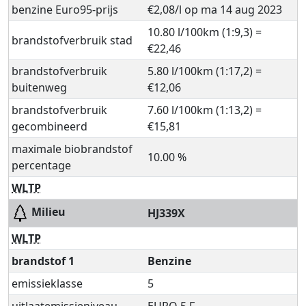
benzine Euro95-prijs
€2,08/l op ma 14 aug 2023
10.80 l/100km (1:9,3) =
brandstofverbruik stad
€22,46
brandstofverbruik
5.80 l/100km (1:17,2) =
buitenweg
€12,06
brandstofverbruik
7.60 l/100km (1:13,2) =
gecombineerd
€15,81
maximale biobrandstof
10.00 %
percentage
WLTP
Milieu
HJ339X
WLTP
brandstof 1
Benzine
emissieklasse
5
uitlaatemissieniveau
EURO 5 F