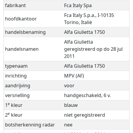
fabrikant
Fca Italy Spa
Fca Italy S.p.a., I-10135
hoofdkantoor
Torino, Italië
handelsbenaming
Alfa Giulietta 1750
Alfa Giulietta
handelsnamen
geregistreerd op do 28 jul
2011
typenaam
Alfa Giulietta 1750
inrichting
MPV (AF)
aandrijving
voor
versnelling
handgeschakeld, 6 v.
e
1
kleur
blauw
e
2
kleur
niet geregistreerd
botsherkenning radar
nee