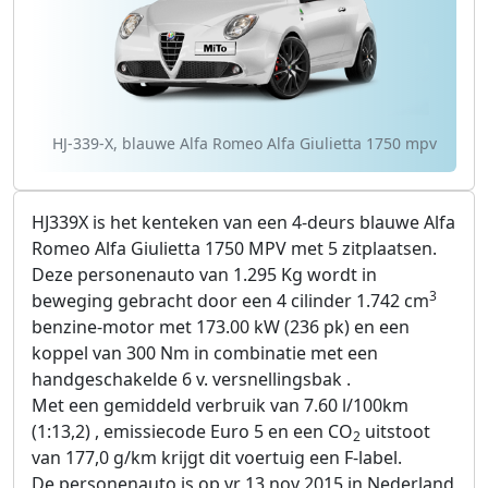
HJ-339-X, blauwe Alfa Romeo Alfa Giulietta 1750 mpv
HJ339X is het kenteken van een 4-deurs blauwe Alfa
Romeo Alfa Giulietta 1750 MPV met 5 zitplaatsen.
Deze personenauto van 1.295 Kg wordt in
3
beweging gebracht door een 4 cilinder 1.742 cm
benzine-motor met 173.00 kW (236 pk) en een
koppel van 300 Nm in combinatie met een
handgeschakelde 6 v. versnellingsbak .
Met een gemiddeld verbruik van 7.60 l/100km
(1:13,2) , emissiecode Euro 5 en een CO
uitstoot
2
van 177,0 g/km krijgt dit voertuig een F-label.
De personenauto is op vr 13 nov 2015 in Nederland