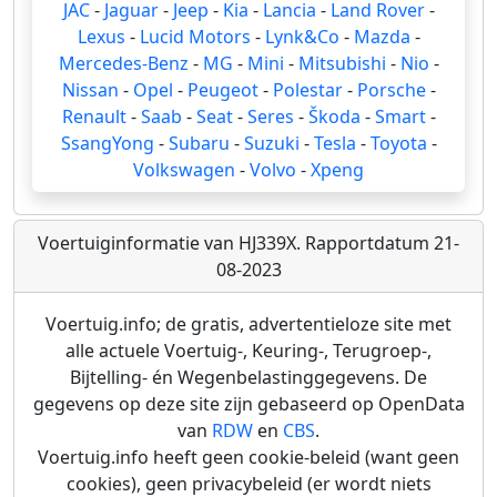
JAC
-
Jaguar
-
Jeep
-
Kia
-
Lancia
-
Land Rover
-
Lexus
-
Lucid Motors
-
Lynk&Co
-
Mazda
-
Mercedes-Benz
-
MG
-
Mini
-
Mitsubishi
-
Nio
-
Nissan
-
Opel
-
Peugeot
-
Polestar
-
Porsche
-
Renault
-
Saab
-
Seat
-
Seres
-
Škoda
-
Smart
-
SsangYong
-
Subaru
-
Suzuki
-
Tesla
-
Toyota
-
Volkswagen
-
Volvo
-
Xpeng
Voertuiginformatie van HJ339X. Rapportdatum 21-
08-2023
Voertuig.info; de gratis, advertentieloze site met
alle actuele Voertuig-, Keuring-, Terugroep-,
Bijtelling- én Wegenbelastinggegevens. De
gegevens op deze site zijn gebaseerd op OpenData
van
RDW
en
CBS
.
Voertuig.info heeft geen cookie-beleid (want geen
cookies), geen privacybeleid (er wordt niets