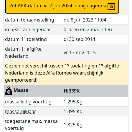
Zet APK-datum vr 7 jun 2024 in mijn agenda
datum tenaamstelling
do 8 jun 2023 11:04
in bezit van eigenaar
0 jaren en 2 maanden
e
datum 1
toelating
di 30 sep 2014
e
datum 1
afgifte
vr 13 nov 2015
Nederland
e
e
Gezien het verschil tussen 1
toelating en 1
afgifte
Nederland is deze Alfa Romeo waarschijnlijk
geïmporteerd!
Massa
HJ339X
massa ledig voertuig
1.295 Kg
massa rijklaar
1.395 Kg
toegestane max. massa
1.825 Kg
voertuig