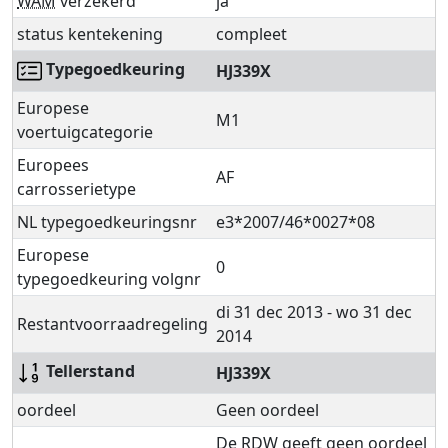
WAM
verzekerd
ja
status kentekening
compleet
Typegoedkeuring
HJ339X
Europese
M1
voertuigcategorie
Europees
AF
carrosserietype
NL typegoedkeuringsnr
e3*2007/46*0027*08
Europese
0
typegoedkeuring volgnr
di 31 dec 2013 - wo 31 dec
Restantvoorraadregeling
2014
Tellerstand
HJ339X
oordeel
Geen oordeel
De RDW geeft geen oordeel