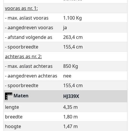
vooras as nr. 1:
- max. aslast vooras
1.100 Kg
- aangedreven vooras
ja
- afstand volgende as
263,4 cm
- spoorbreedte
155,4 cm
achteras as nr. 2:
- max. aslast achteras
850 Kg
- aangedreven achteras
nee
- spoorbreedte
155,4 cm
Maten
HJ339X
lengte
4,35 m
breedte
1,80 m
hoogte
1,47 m