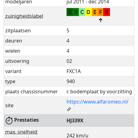
modeljaren
jul 2011 - dec 2014
A
B
C
D
E
F
G
zuinigheidslabel
↑
zitplaatsen
5
deuren
4
wielen
4
uitvoering
02
variant
FXC1A
type
940
plaats chassisnummer
r. bodemplaat by voorzitting
https://www.alfaromeo.nl/
site
Prestaties
HJ339X
max. snelheid
242 km/u