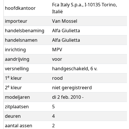
Fca Italy S.p.a., I-10135 Torino,
hoofdkantoor
Italië
importeur
Van Mossel
handelsbenaming
Alfa Giulietta
handelsnamen
Alfa Giulietta
inrichting
MPV
aandrijving
voor
versnelling
handgeschakeld, 6 v.
e
1
kleur
rood
e
2
kleur
niet geregistreerd
modeljaren
di 2 feb. 2010 -
zitplaatsen
5
deuren
4
aantal assen
2