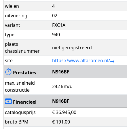
wielen
4
uitvoering
02
variant
FXC1A
type
940
plaats
niet geregistreerd
chassisnummer
site
https://www.alfaromeo.nl/
N916BF
Prestaties
max. snelheid
242 km/u
constructie
N916BF
Financieel
catalogusprijs
€ 36.945,00
bruto BPM
€ 191,00