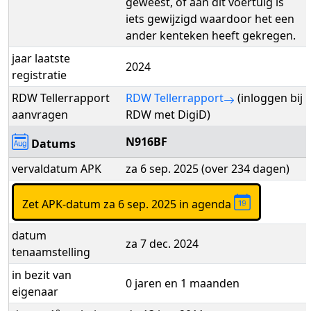
geweest, of aan dit voertuig is
iets gewijzigd waardoor het een
ander kenteken heeft gekregen.
jaar laatste
2024
registratie
RDW Tellerrapport
RDW Tellerrapport
(inloggen bij
aanvragen
RDW met DigiD)
N916BF
Datums
vervaldatum APK
za 6 sep. 2025 (over 234 dagen)
Zet APK-datum za 6 sep. 2025 in agenda
datum
za 7 dec. 2024
tenaamstelling
in bezit van
0 jaren en 1 maanden
eigenaar