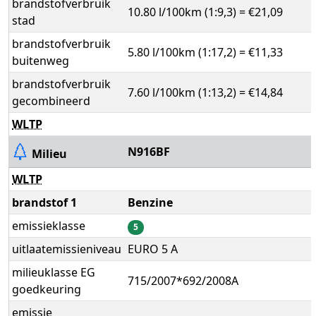
brandstofverbruik
10.80 l/100km (1:9,3) = €21,09
stad
brandstofverbruik
5.80 l/100km (1:17,2) = €11,33
buitenweg
brandstofverbruik
7.60 l/100km (1:13,2) = €14,84
gecombineerd
WLTP
N916BF
Milieu
WLTP
brandstof 1
Benzine
emissieklasse
5
uitlaatemissieniveau
EURO 5 A
milieuklasse EG
715/2007*692/2008A
goedkeuring
emissie