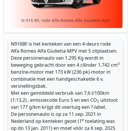
N-916-BF, rode Alfa Romeo Alfa Giulietta mpv
N916BF is het kenteken van een 4-deurs rode
Alfa Romeo Alfa Giulietta MPV met 5 zitplaatsen.
Deze personenauto van 1.295 Kg wordt in
3
beweging gebracht door een 4 cilinder 1.742 cm
benzine-motor met 173 kW (236 pk)-motor in
combinatie met een handgeschakelde 6 v.
versnellingsbak.
Met een gemiddeld verbruik van 7,6 l/100km
(1:13,2) , emissiecode Euro 5 en een CO
uitstoot
2
van 177 g/km krijgt dit voertuig een ?-label.
De personenauto is op za 11 sep. 2021 in
e
Nederland op kenteken gezet (1
toelating was
op do 13 jan. 2011) en moet vóór za 6 sep. 2025