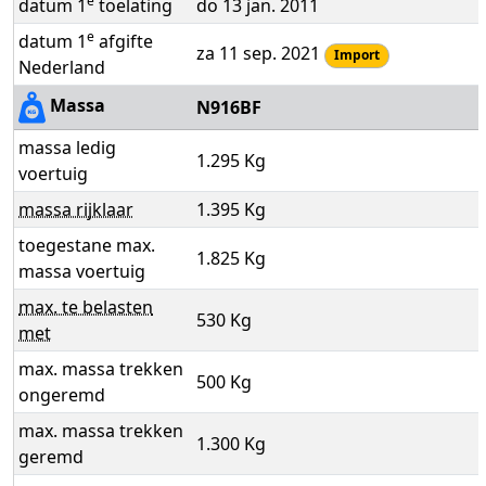
e
datum 1
toelating
do 13 jan. 2011
e
datum 1
afgifte
za 11 sep. 2021
Import
Nederland
Massa
N916BF
massa ledig
1.295 Kg
voertuig
massa rijklaar
1.395 Kg
toegestane max.
1.825 Kg
massa voertuig
max. te belasten
530 Kg
met
max. massa trekken
500 Kg
ongeremd
max. massa trekken
1.300 Kg
geremd