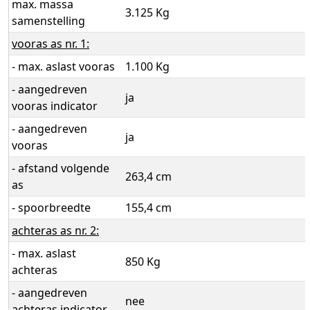
max. massa
3.125 Kg
samenstelling
vooras as nr. 1:
- max. aslast vooras
1.100 Kg
- aangedreven
ja
vooras indicator
- aangedreven
ja
vooras
- afstand volgende
263,4 cm
as
- spoorbreedte
155,4 cm
achteras as nr. 2:
- max. aslast
850 Kg
achteras
- aangedreven
nee
achteras indicator