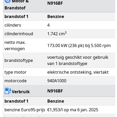
Motor &
N916BF
Brandstof
brandstof 1
Benzine
cilinders
4
3
cilinderinhoud
1.742 cm
netto max.
173.00 kW (236 pk) bij 5.500 rpm
vermogen
voertuig geschikt voor gebruik
brandstoftype
van 1 brandstoftype
type motor
elektrische ontsteking, viertakt
motorcode
940A1000
N916BF
Verbruik
brandstof 1
Benzine
benzine Euro95-prijs
€1,953/l op ma 6 jan. 2025