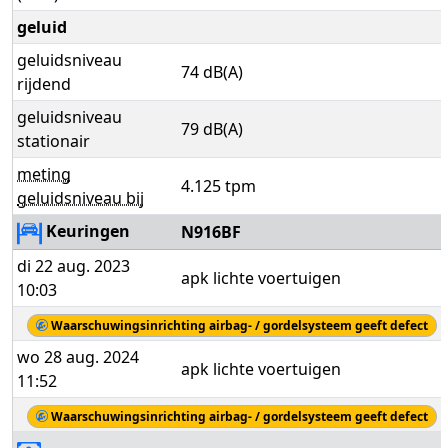
geluid
geluidsniveau
74 dB(A)
rijdend
geluidsniveau
79 dB(A)
stationair
meting
4.125 tpm
geluidsniveau bij
Keuringen
N916BF
di 22 aug. 2023
apk lichte voertuigen
10:03
Waarschuwingsinrichting airbag- / gordelsysteem geeft defect
wo 28 aug. 2024
apk lichte voertuigen
11:52
Waarschuwingsinrichting airbag- / gordelsysteem geeft defect