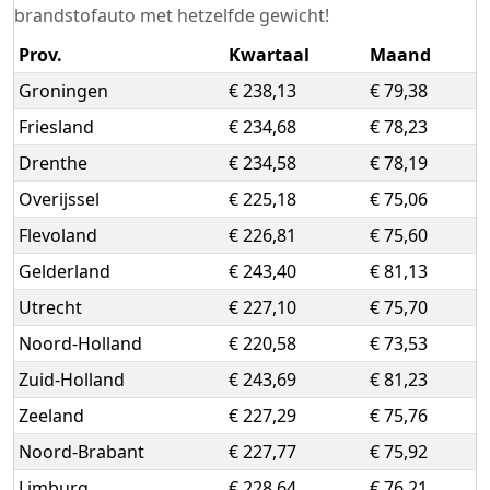
brandstofauto met hetzelfde gewicht!
Prov.
Kwartaal
Maand
Groningen
€ 238,13
€ 79,38
Friesland
€ 234,68
€ 78,23
Drenthe
€ 234,58
€ 78,19
Overijssel
€ 225,18
€ 75,06
Flevoland
€ 226,81
€ 75,60
Gelderland
€ 243,40
€ 81,13
Utrecht
€ 227,10
€ 75,70
Noord-Holland
€ 220,58
€ 73,53
Zuid-Holland
€ 243,69
€ 81,23
Zeeland
€ 227,29
€ 75,76
Noord-Brabant
€ 227,77
€ 75,92
Limburg
€ 228,64
€ 76,21