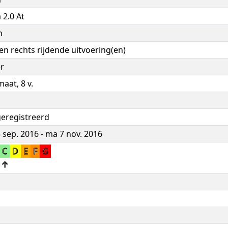
a 2.0 At
n
 en rechts rijdende uitvoering(en)
r
aat, 8 v.
geregistreerd
 sep. 2016 - ma 7 nov. 2016
C
D
E
F
G
↑