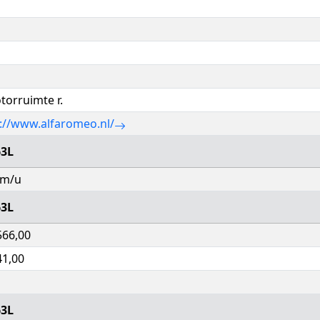
torruimte r.
://www.alfaromeo.nl/
3L
km/u
3L
566,00
41,00
3L