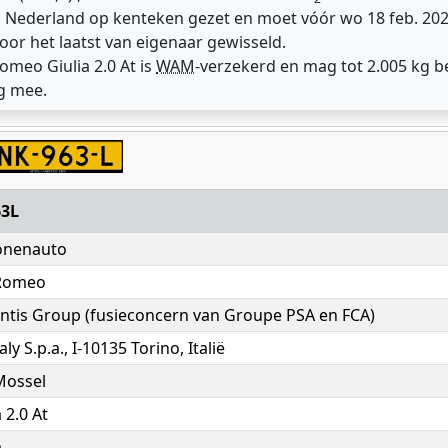
in Nederland op kenteken gezet en moet vóór wo 18 feb. 2
oor het laatst van eigenaar gewisseld.
omeo Giulia 2.0 At is
WAM
-verzekerd en mag tot 2.005 kg 
g mee.
3L
onenauto
 Romeo
antis Group (fusieconcern van Groupe PSA en FCA)
aly S.p.a., I-10135 Torino, Italië
Mossel
a 2.0 At
a