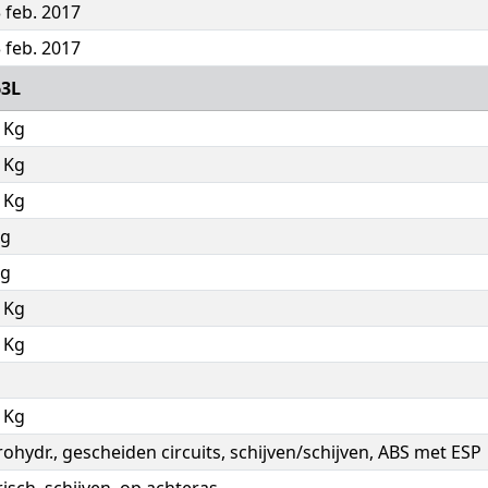
 feb. 2017
 feb. 2017
3L
 Kg
 Kg
 Kg
Kg
Kg
 Kg
 Kg
 Kg
rohydr., gescheiden circuits, schijven/schijven, ABS met ESP