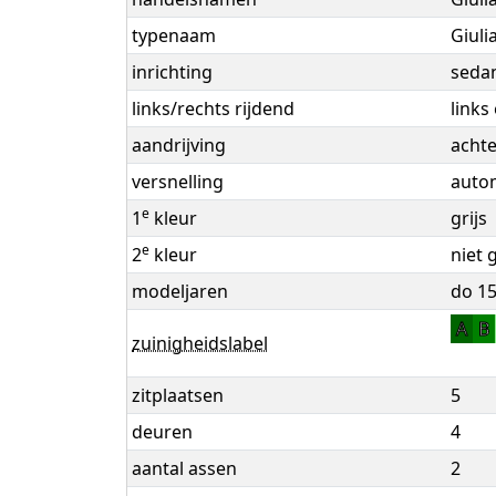
typenaam
Giuli
inrichting
seda
links/rechts rijdend
links
aandrijving
achte
versnelling
autom
e
1
kleur
grijs
e
2
kleur
niet 
modeljaren
do 15
A
B
zuinigheidslabel
zitplaatsen
5
deuren
4
aantal assen
2