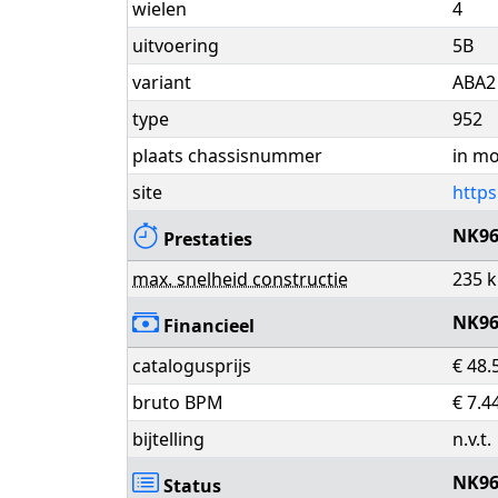
wielen
4
uitvoering
5B
variant
ABA2
type
952
plaats chassisnummer
in mo
site
https
NK96
Prestaties
max. snelheid constructie
235 
NK96
Financieel
catalogusprijs
€ 48.
bruto BPM
€ 7.4
bijtelling
n.v.t.
NK96
Status