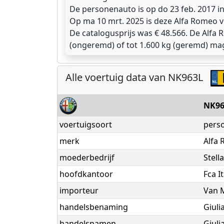
De personenauto is op do 23 feb. 2017 
Op ma 10 mrt. 2025 is deze Alfa Romeo v
De catalogusprijs was € 48.566. De Alfa R
(ongeremd) of tot 1.600 kg (geremd) ma
Alle voertuig data van NK963L
NK96
voertuigsoort
pers
merk
Alfa
moederbedrijf
Stell
hoofdkantoor
Fca It
importeur
Van 
handelsbenaming
Giuli
handelsnamen
Giuli