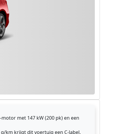
-motor met 147 kW (200 pk) en een
g/km krijgt dit voertuig een C-label.