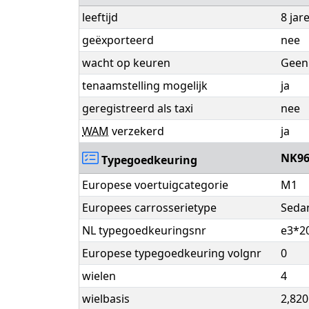
leeftijd
8 jar
geëxporteerd
nee
wacht op keuren
Geen 
tenaamstelling mogelijk
ja
geregistreerd als taxi
nee
WAM
verzekerd
ja
NK96
Typegoedkeuring
Europese voertuigcategorie
M1
Europees carrosserietype
Seda
NL typegoedkeuringsnr
e3*2
Europese typegoedkeuring volgnr
0
wielen
4
wielbasis
2,82