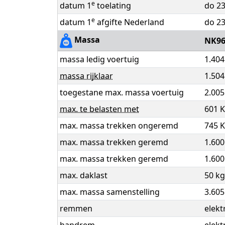
e
datum 1
toelating
do 23
e
datum 1
afgifte Nederland
do 23
Massa
NK96
massa ledig voertuig
1.404
massa rijklaar
1.504
toegestane max. massa voertuig
2.005
max. te belasten met
601 
max. massa trekken ongeremd
745 
max. massa trekken geremd
1.600
max. massa trekken geremd
1.600
max. daklast
50 kg
max. massa samenstelling
3.605
remmen
elekt