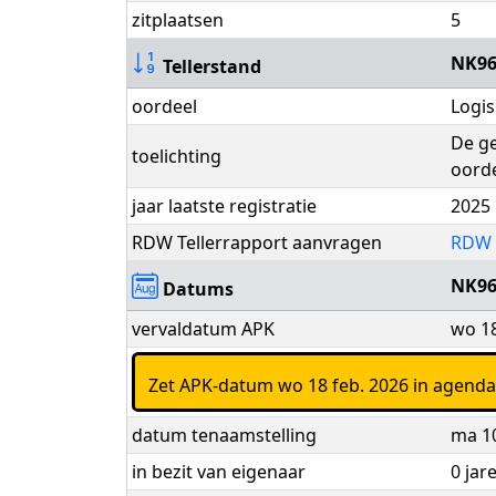
zitplaatsen
5
NK96
Tellerstand
oordeel
Logi
De ge
toelichting
oorde
jaar laatste registratie
2025
RDW Tellerrapport aanvragen
RDW 
NK96
Datums
vervaldatum APK
wo 18
Zet APK-datum wo 18 feb. 2026 in agend
datum tenaamstelling
ma 10
in bezit van eigenaar
0 jar