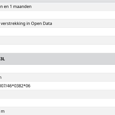
en en 1 maanden
verstrekking in Open Data
3L
n
007/46*0382*06
0 m