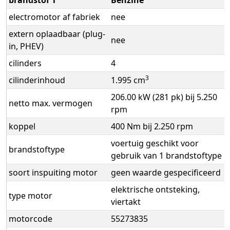
brandstof 1
Benzine
electromotor af fabriek
nee
extern oplaadbaar (plug-
nee
in, PHEV)
cilinders
4
3
cilinderinhoud
1.995 cm
206.00 kW (281 pk) bij 5.250
netto max. vermogen
rpm
koppel
400 Nm bij 2.250 rpm
voertuig geschikt voor
brandstoftype
gebruik van 1 brandstoftype
soort inspuiting motor
geen waarde gespecificeerd
elektrische ontsteking,
type motor
viertakt
motorcode
55273835