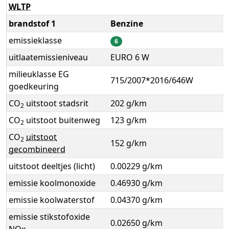
WLTP
brandstof 1
Benzine
emissieklasse
6
uitlaatemissieniveau
EURO 6 W
milieuklasse EG
715/2007*2016/646W
goedkeuring
CO
uitstoot stadsrit
202 g/km
2
CO
uitstoot buitenweg
123 g/km
2
CO
uitstoot
2
152 g/km
gecombineerd
uitstoot deeltjes (licht)
0.00229 g/km
emissie koolmonoxide
0.46930 g/km
emissie koolwaterstof
0.04370 g/km
emissie stikstofoxide
0.02650 g/km