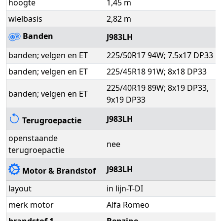
hoogte
1,45 m
wielbasis
2,82 m
Banden
J983LH
banden; velgen en ET
225/50R17 94W; 7.5x17 DP33
banden; velgen en ET
225/45R18 91W; 8x18 DP33
225/40R19 89W; 8x19 DP33,
banden; velgen en ET
9x19 DP33
J983LH
Terugroepactie
openstaande
nee
terugroepactie
J983LH
Motor & Brandstof
layout
in lijn-T-DI
merk motor
Alfa Romeo