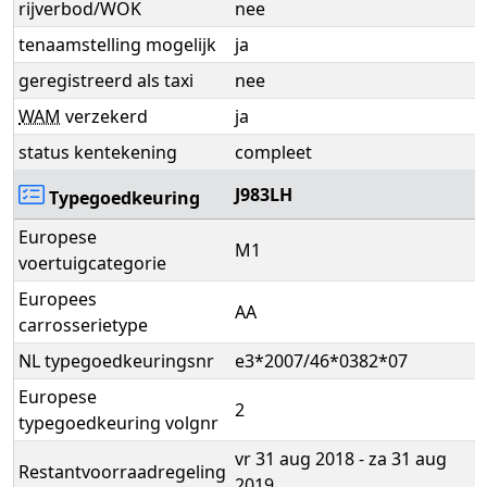
rijverbod/WOK
nee
tenaamstelling mogelijk
ja
geregistreerd als taxi
nee
WAM
verzekerd
ja
status kentekening
compleet
J983LH
Typegoedkeuring
Europese
M1
voertuigcategorie
Europees
AA
carrosserietype
NL typegoedkeuringsnr
e3*2007/46*0382*07
Europese
2
typegoedkeuring volgnr
vr 31 aug 2018 - za 31 aug
Restantvoorraadregeling
2019