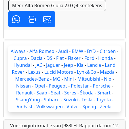
Meer Alfa Romeo Giulia 2.0 Q4 kentekens
Aiways
-
Alfa Romeo
-
Audi
-
BMW
-
BYD
-
Citroën
-
Cupra
-
Dacia
-
DS
-
Fiat
-
Fisker
-
Ford
-
Honda
-
Hyundai
-
JAC
-
Jaguar
-
Jeep
-
Kia
-
Lancia
-
Land
Rover
-
Lexus
-
Lucid Motors
-
Lynk&Co
-
Mazda
-
Mercedes-Benz
-
MG
-
Mini
-
Mitsubishi
-
Nio
-
Nissan
-
Opel
-
Peugeot
-
Polestar
-
Porsche
-
Renault
-
Saab
-
Seat
-
Seres
-
Škoda
-
Smart
-
SsangYong
-
Subaru
-
Suzuki
-
Tesla
-
Toyota
-
VinFast
-
Volkswagen
-
Volvo
-
Xpeng
-
Zeekr
Voertuiginformatie van J983LH. Rapportdatum 12-