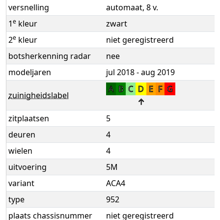
versnelling
automaat, 8 v.
e
1
kleur
zwart
e
2
kleur
niet geregistreerd
botsherkenning radar
nee
modeljaren
jul 2018 - aug 2019
A
B
C
D
E
F
G
zuinigheidslabel
↑
zitplaatsen
5
deuren
4
wielen
4
uitvoering
5M
variant
ACA4
type
952
plaats chassisnummer
niet geregistreerd