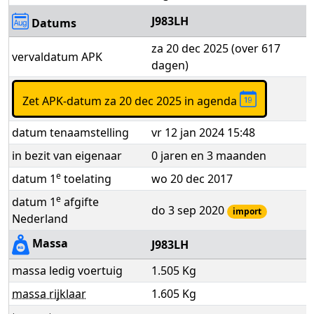
J983LH
Datums
za 20 dec 2025 (over 617
vervaldatum APK
dagen)
Zet APK-datum za 20 dec 2025 in agenda
datum tenaamstelling
vr 12 jan 2024 15:48
in bezit van eigenaar
0 jaren en 3 maanden
e
datum 1
toelating
wo 20 dec 2017
e
datum 1
afgifte
do 3 sep 2020
import
Nederland
Massa
J983LH
massa ledig voertuig
1.505 Kg
massa rijklaar
1.605 Kg