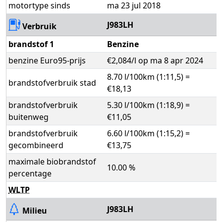
motortype sinds
ma 23 jul 2018
J983LH
Verbruik
brandstof 1
Benzine
benzine Euro95-prijs
€2,084/l op ma 8 apr 2024
8.70 l/100km (1:11,5) =
brandstofverbruik stad
€18,13
brandstofverbruik
5.30 l/100km (1:18,9) =
buitenweg
€11,05
brandstofverbruik
6.60 l/100km (1:15,2) =
gecombineerd
€13,75
maximale biobrandstof
10.00 %
percentage
WLTP
J983LH
Milieu