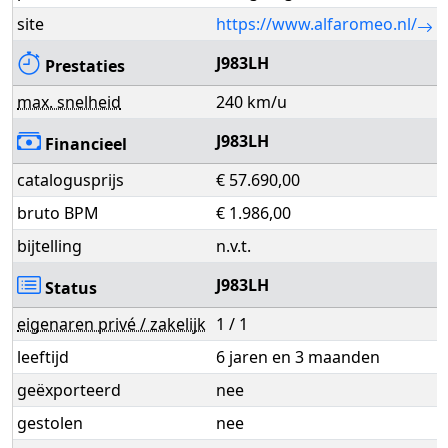
site
https://www.alfaromeo.nl/
J983LH
Prestaties
max. snelheid
240 km/u
J983LH
Financieel
catalogusprijs
€ 57.690,00
bruto BPM
€ 1.986,00
bijtelling
n.v.t.
J983LH
Status
eigenaren privé / zakelijk
1 / 1
leeftijd
6 jaren en 3 maanden
geëxporteerd
nee
gestolen
nee