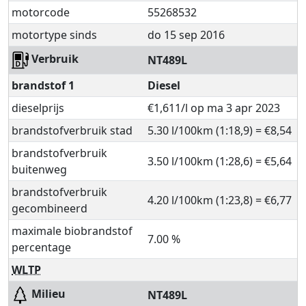
motorcode
55268532
motortype sinds
do 15 sep 2016
Verbruik
NT489L
brandstof 1
Diesel
dieselprijs
€1,611/l op ma 3 apr 2023
brandstofverbruik stad
5.30 l/100km (1:18,9) = €8,54
brandstofverbruik
3.50 l/100km (1:28,6) = €5,64
buitenweg
brandstofverbruik
4.20 l/100km (1:23,8) = €6,77
gecombineerd
maximale biobrandstof
7.00 %
percentage
WLTP
Milieu
NT489L