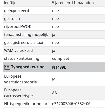
leeftijd
5 jaren en 11 maanden
geëxporteerd
nee
gestolen
nee
rijverbod/WOK
nee
tenaamstelling mogelijk
ja
geregistreerd als taxi
nee
WAM
verzekerd
ja
status kentekening
compleet
Typegoedkeuring
NT489L
Europese
M1
voertuigcategorie
Europees
AA
carrosserietype
NL typegoedkeuringsnr
e3*2007/46*0382*06