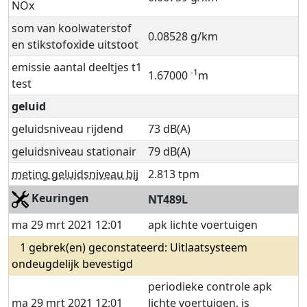
NOx
som van koolwaterstof
0.08528 g/km
en stikstofoxide uitstoot
emissie aantal deeltjes t1
-1
1.67000
m
test
geluid
geluidsniveau rijdend
73 dB(A)
geluidsniveau stationair
79 dB(A)
meting geluidsniveau bij
2.813 tpm
Keuringen
NT489L
ma 29 mrt 2021 12:01
apk lichte voertuigen
1 gebrek(en) geconstateerd: Uitlaatsysteem
ondeugdelijk bevestigd
periodieke controle apk
ma 29 mrt 2021 12:01
lichte voertuigen, is