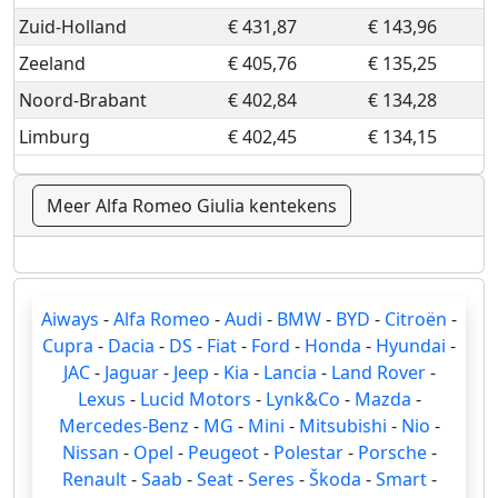
Zuid-Holland
€ 431,87
€ 143,96
Zeeland
€ 405,76
€ 135,25
Noord-Brabant
€ 402,84
€ 134,28
Limburg
€ 402,45
€ 134,15
Meer Alfa Romeo Giulia kentekens
Aiways
-
Alfa Romeo
-
Audi
-
BMW
-
BYD
-
Citroën
-
Cupra
-
Dacia
-
DS
-
Fiat
-
Ford
-
Honda
-
Hyundai
-
JAC
-
Jaguar
-
Jeep
-
Kia
-
Lancia
-
Land Rover
-
Lexus
-
Lucid Motors
-
Lynk&Co
-
Mazda
-
Mercedes-Benz
-
MG
-
Mini
-
Mitsubishi
-
Nio
-
Nissan
-
Opel
-
Peugeot
-
Polestar
-
Porsche
-
Renault
-
Saab
-
Seat
-
Seres
-
Škoda
-
Smart
-