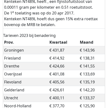
Kenteken NT489L heeft , een fijnstofuitstoot van
0.00011 gram per kilometer en 0.51 roetuitstoot.
e
De 1
toelating was op do 20 apr 2017.
Kenteken NT489L hoeft dus geen 15% extra roettax
bovenop de MRB te betalen.
Tarieven 2023 bij benadering
Prov.
Kwartaal
Maand
Groningen
€ 431,87
€ 143,96
Friesland
€ 414,92
€ 138,31
Drenthe
€ 424,66
€ 141,55
Overijssel
€ 401,08
€ 133,69
Flevoland
€ 405,56
€ 135,19
Gelderland
€ 426,61
€ 142,20
Utrecht
€ 400,11
€ 133,37
Noord-Holland
€ 377,70
€ 125,90