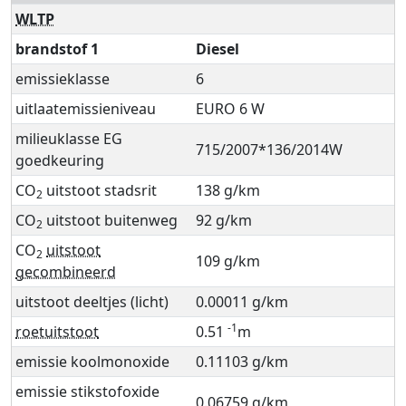
WLTP
brandstof 1
Diesel
emissieklasse
6
uitlaatemissieniveau
EURO 6 W
milieuklasse EG
715/2007*136/2014W
goedkeuring
CO
uitstoot stadsrit
138 g/km
2
CO
uitstoot buitenweg
92 g/km
2
CO
uitstoot
2
109 g/km
gecombineerd
uitstoot deeltjes (licht)
0.00011 g/km
-1
roetuitstoot
0.51
m
emissie koolmonoxide
0.11103 g/km
emissie stikstofoxide
0.06759 g/km