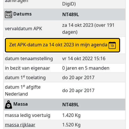
aanvragen
DigiD)
Datums
NT489L
za 14 okt 2023 (over 191
vervaldatum APK
dagen)
Zet APK-datum za 14 okt 2023 in mijn agenda
datum tenaamstelling
vr 14 okt 2022 15:16
in bezit van eigenaar
0 jaren en 5 maanden
e
datum 1
toelating
do 20 apr 2017
e
datum 1
afgifte
do 20 apr 2017
Nederland
Massa
NT489L
massa ledig voertuig
1.420 Kg
massa rijklaar
1.520 Kg