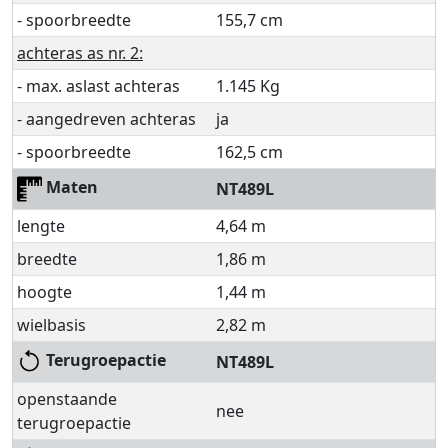
- spoorbreedte
155,7 cm
achteras as nr. 2:
- max. aslast achteras
1.145 Kg
- aangedreven achteras
ja
- spoorbreedte
162,5 cm
Maten
NT489L
lengte
4,64 m
breedte
1,86 m
hoogte
1,44 m
wielbasis
2,82 m
Terugroepactie
NT489L
openstaande
nee
terugroepactie