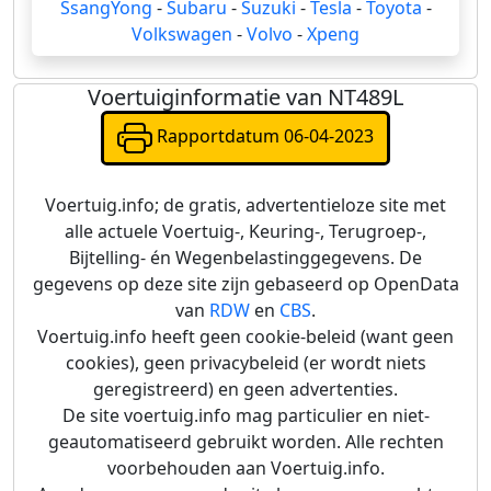
SsangYong
-
Subaru
-
Suzuki
-
Tesla
-
Toyota
-
Volkswagen
-
Volvo
-
Xpeng
Voertuiginformatie van NT489L
Rapportdatum 06-04-2023
Voertuig.info; de gratis, advertentieloze site met
alle actuele Voertuig-, Keuring-, Terugroep-,
Bijtelling- én Wegenbelastinggegevens. De
gegevens op deze site zijn gebaseerd op OpenData
van
RDW
en
CBS
.
Voertuig.info heeft geen cookie-beleid (want geen
cookies), geen privacybeleid (er wordt niets
geregistreerd) en geen advertenties.
De site voertuig.info mag particulier en niet-
geautomatiseerd gebruikt worden. Alle rechten
voorbehouden aan Voertuig.info.