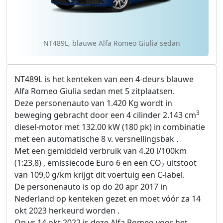
NT489L, blauwe Alfa Romeo Giulia sedan
NT489L is het kenteken van een 4-deurs blauwe
Alfa Romeo Giulia sedan met 5 zitplaatsen.
Deze personenauto van 1.420 Kg wordt in
3
beweging gebracht door een 4 cilinder 2.143 cm
diesel-motor met 132.00 kW (180 pk) in combinatie
met een automatische 8 v. versnellingsbak .
Met een gemiddeld verbruik van 4.20 l/100km
(1:23,8) , emissiecode Euro 6 en een CO
uitstoot
2
van 109,0 g/km krijgt dit voertuig een C-label.
De personenauto is op do 20 apr 2017 in
Nederland op kenteken gezet en moet vóór za 14
okt 2023 herkeurd worden .
Op vr 14 okt 2022 is deze Alfa Romeo voor het