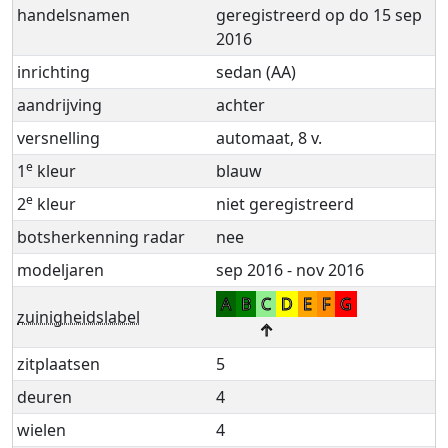
handelsnamen
geregistreerd op do 15 sep
2016
inrichting
sedan (AA)
aandrijving
achter
versnelling
automaat, 8 v.
e
1
kleur
blauw
e
2
kleur
niet geregistreerd
botsherkenning radar
nee
modeljaren
sep 2016 - nov 2016
A
B
C
D
E
F
G
zuinigheidslabel
↑
zitplaatsen
5
deuren
4
wielen
4