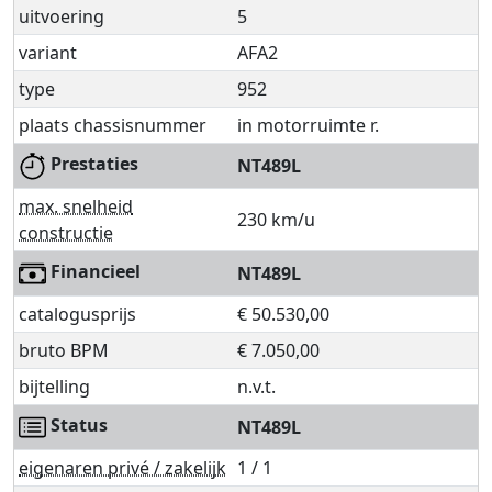
uitvoering
5
variant
AFA2
type
952
plaats chassisnummer
in motorruimte r.
Prestaties
NT489L
max. snelheid
230 km/u
constructie
Financieel
NT489L
catalogusprijs
€ 50.530,00
bruto BPM
€ 7.050,00
bijtelling
n.v.t.
Status
NT489L
eigenaren privé / zakelijk
1 / 1