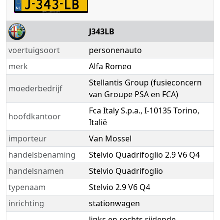
J343LB
voertuigsoort
personenauto
merk
Alfa Romeo
Stellantis Group (fusieconcern
moederbedrijf
van Groupe PSA en FCA)
Fca Italy S.p.a., I-10135 Torino,
hoofdkantoor
Italië
importeur
Van Mossel
handelsbenaming
Stelvio Quadrifoglio 2.9 V6 Q4
handelsnamen
Stelvio Quadrifoglio
typenaam
Stelvio 2.9 V6 Q4
inrichting
stationwagen
links en rechts rijdende