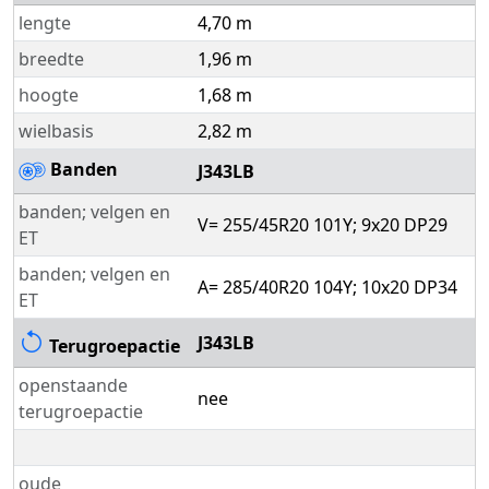
lengte
4,70 m
breedte
1,96 m
hoogte
1,68 m
wielbasis
2,82 m
Banden
J343LB
banden; velgen en
V= 255/45R20 101Y; 9x20 DP29
ET
banden; velgen en
A= 285/40R20 104Y; 10x20 DP34
ET
J343LB
Terugroepactie
openstaande
nee
terugroepactie
oude