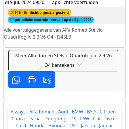
di 9 jul. 2024 09:20
apk lichte voertuigen
516 - Dimlicht onjuist afgesteld
periodieke controle - vervalt op do 9 jul. 2026
Alle voertuiggegevens van Alfa Romeo Stelvio
Quadrifoglio 2.9 V6 Q4 - J343LB
Meer Alfa Romeo Stelvio Quadrifoglio 2.9 V6
Q4 kentekens
Aiways
-
Alfa Romeo
-
Audi
-
BMW
-
BYD
-
Citroën
-
Cupra
-
Dacia
-
Dongfeng
-
DS
-
FAW
-
Fiat
-
Fisker
-
Ford
-
Honda
-
Hyundai
-
JAC
-
Jaecoo
-
Jaguar
-