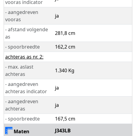
vooras indicator
- aangedreven
ja
vooras
- afstand volgende
281,8 cm
as
- spoorbreedte
162,2 cm
achteras as nr. 2:
- max. aslast
1.340 Kg
achteras
- aangedreven
ja
achteras indicator
- aangedreven
ja
achteras
- spoorbreedte
167,5 cm
J343LB
Maten