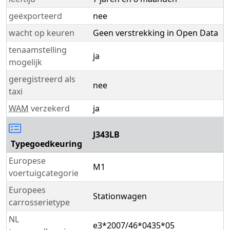
geëxporteerd
nee
wacht op keuren
Geen verstrekking in Open Data
tenaamstelling
ja
mogelijk
geregistreerd als
nee
taxi
WAM
verzekerd
ja
J343LB
Typegoedkeuring
Europese
M1
voertuigcategorie
Europees
Stationwagen
carrosserietype
NL
e3*2007/46*0435*05