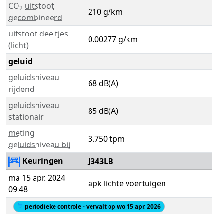
CO
uitstoot
2
210 g/km
gecombineerd
uitstoot deeltjes
0.00277 g/km
(licht)
geluid
geluidsniveau
68 dB(A)
rijdend
geluidsniveau
85 dB(A)
stationair
meting
3.750 tpm
geluidsniveau bij
Keuringen
J343LB
ma 15 apr. 2024
apk lichte voertuigen
09:48
periodieke controle - vervalt op wo 15 apr. 2026