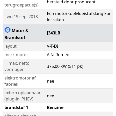
hersteld door producent
terugroepactie(s)
Een motorkoelvloeistofslang kan
- wo 19 sep. 2018
losraken.
Motor &
J343LB
Brandstof
layout
V-T-DI
merk motor
Alfa Romeo
max. netto
375.00 kW (511 pk)
vermogen
elektromotor af
nee
fabriek
extern oplaadbaar
nee
(plug-in, PHEV)
brandstof 1
Benzine