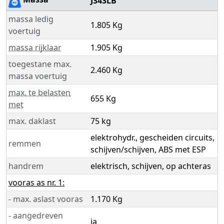
J343LB
massa ledig
1.805 Kg
voertuig
massa rijklaar
1.905 Kg
toegestane max.
2.460 Kg
massa voertuig
max. te belasten
655 Kg
met
max. daklast
75 kg
elektrohydr., gescheiden circuits,
remmen
schijven/schijven, ABS met ESP
handrem
elektrisch, schijven, op achteras
vooras as nr. 1:
- max. aslast vooras
1.170 Kg
- aangedreven
ja