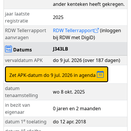
ander kenteken heeft gekregen.
jaar laatste
2025
registratie
RDW Tellerrapport
RDW Tellerrapport
(inloggen
aanvragen
bij RDW met DigiD)
J343LB
Datums
vervaldatum APK
do 9 jul. 2026 (over 187 dagen)
Zet APK-datum do 9 jul. 2026 in agenda
datum
wo 8 okt. 2025
tenaamstelling
in bezit van
0 jaren en 2 maanden
eigenaar
e
datum 1
toelating
do 12 apr. 2018
e