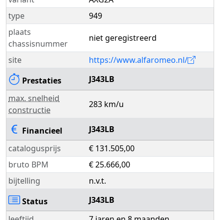
type
949
plaats
niet geregistreerd
chassisnummer
site
https://www.alfaromeo.nl/
J343LB
Prestaties
max. snelheid
283 km/u
constructie
J343LB
Financieel
catalogusprijs
€ 131.505,00
bruto BPM
€ 25.666,00
bijtelling
n.v.t.
J343LB
Status
leeftijd
7 jaren en 8 maanden