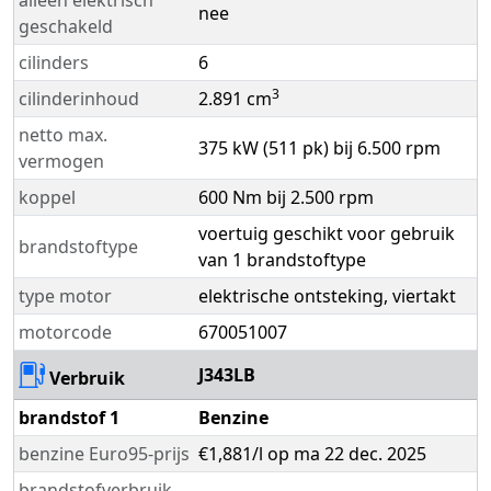
alleen elektrisch
nee
geschakeld
cilinders
6
3
cilinderinhoud
2.891 cm
netto max.
375 kW (511 pk) bij 6.500 rpm
vermogen
koppel
600 Nm bij 2.500 rpm
voertuig geschikt voor gebruik
brandstoftype
van 1 brandstoftype
type motor
elektrische ontsteking, viertakt
motorcode
670051007
J343LB
Verbruik
brandstof 1
Benzine
benzine Euro95-prijs
€1,881/l op ma 22 dec. 2025
brandstofverbruik