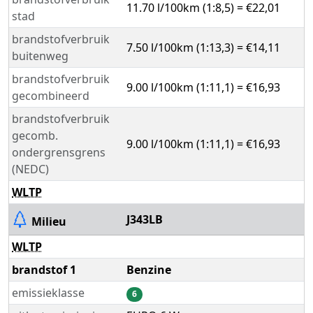
11.70 l/100km (1:8,5) = €22,01
stad
brandstofverbruik
7.50 l/100km (1:13,3) = €14,11
buitenweg
brandstofverbruik
9.00 l/100km (1:11,1) = €16,93
gecombineerd
brandstofverbruik
gecomb.
9.00 l/100km (1:11,1) = €16,93
ondergrensgrens
(NEDC)
WLTP
J343LB
Milieu
WLTP
brandstof 1
Benzine
emissieklasse
6