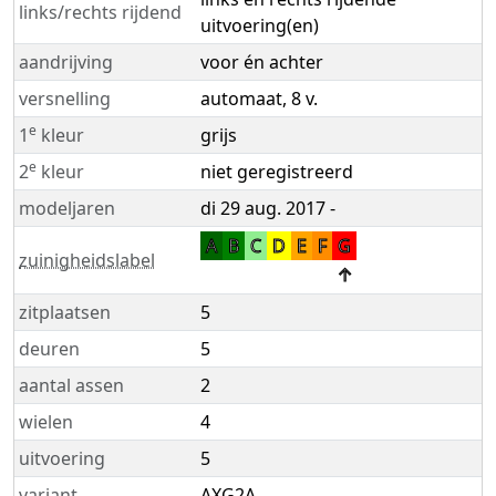
links/rechts rijdend
uitvoering(en)
aandrijving
voor én achter
versnelling
automaat, 8 v.
e
1
kleur
grijs
e
2
kleur
niet geregistreerd
modeljaren
di 29 aug. 2017 -
A
B
C
D
E
F
G
zuinigheidslabel
↑
zitplaatsen
5
deuren
5
aantal assen
2
wielen
4
uitvoering
5
variant
AXG2A