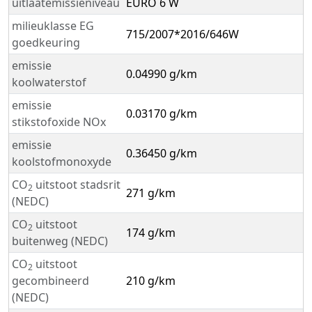
uitlaatemissieniveau
EURO 6 W
milieuklasse EG
715/2007*2016/646W
goedkeuring
emissie
0.04990 g/km
koolwaterstof
emissie
0.03170 g/km
stikstofoxide NOx
emissie
0.36450 g/km
koolstofmonoxyde
CO
uitstoot stadsrit
2
271 g/km
(NEDC)
CO
uitstoot
2
174 g/km
buitenweg (NEDC)
CO
uitstoot
2
gecombineerd
210 g/km
(NEDC)