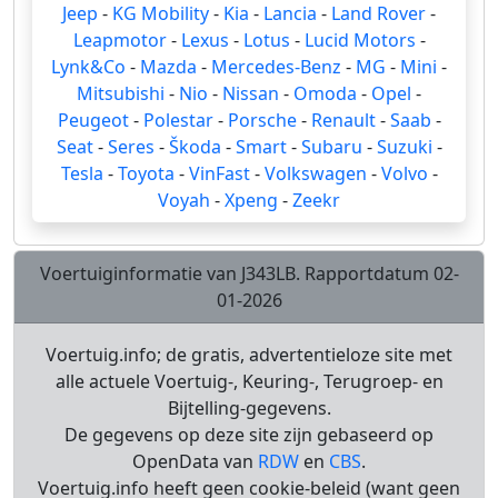
Jeep
-
KG Mobility
-
Kia
-
Lancia
-
Land Rover
-
Leapmotor
-
Lexus
-
Lotus
-
Lucid Motors
-
Lynk&Co
-
Mazda
-
Mercedes-Benz
-
MG
-
Mini
-
Mitsubishi
-
Nio
-
Nissan
-
Omoda
-
Opel
-
Peugeot
-
Polestar
-
Porsche
-
Renault
-
Saab
-
Seat
-
Seres
-
Škoda
-
Smart
-
Subaru
-
Suzuki
-
Tesla
-
Toyota
-
VinFast
-
Volkswagen
-
Volvo
-
Voyah
-
Xpeng
-
Zeekr
Voertuiginformatie van J343LB. Rapportdatum 02-
01-2026
Voertuig.info; de gratis, advertentieloze site met
alle actuele Voertuig-, Keuring-, Terugroep- en
Bijtelling-gegevens.
De gegevens op deze site zijn gebaseerd op
OpenData van
RDW
en
CBS
.
Voertuig.info heeft geen cookie-beleid (want geen