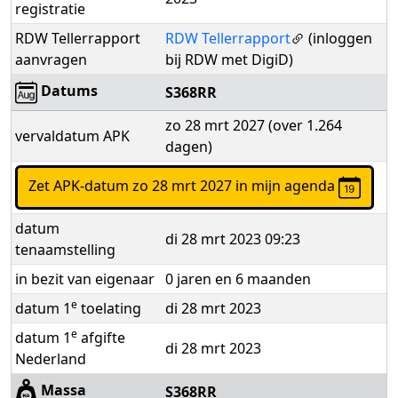
registratie
RDW Tellerrapport
RDW Tellerrapport
(inloggen
aanvragen
bij RDW met DigiD)
Datums
S368RR
zo 28 mrt 2027 (over 1.264
vervaldatum APK
dagen)
Zet APK-datum zo 28 mrt 2027 in mijn agenda
datum
di 28 mrt 2023 09:23
tenaamstelling
in bezit van eigenaar
0 jaren en 6 maanden
e
datum 1
toelating
di 28 mrt 2023
e
datum 1
afgifte
di 28 mrt 2023
Nederland
Massa
S368RR