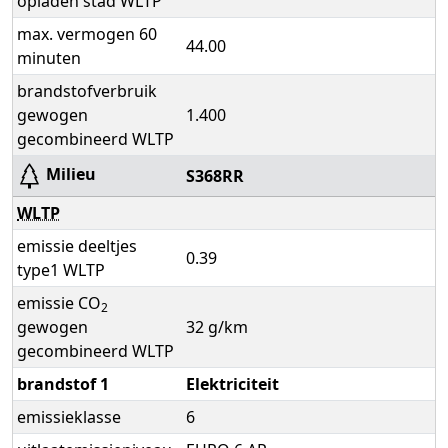
opladen stad WLTP
max. vermogen 60
44.00
minuten
brandstofverbruik
gewogen
1.400
gecombineerd WLTP
Milieu
S368RR
WLTP
emissie deeltjes
0.39
type1 WLTP
emissie CO
2
gewogen
32 g/km
gecombineerd WLTP
brandstof 1
Elektriciteit
emissieklasse
6