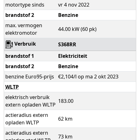
motortype sinds
vr 4 nov 2022
brandstof 2
Benzine
max. vermogen
44.00 kW (60 pk)
elektromotor
Verbruik
S368RR
brandstof 1
Elektriciteit
brandstof 2
Benzine
benzine Euro95-prijs
€2,104/l op ma 2 okt 2023
WLTP
elektrisch verbruik
183.00
extern opladen WLTP
actieradius extern
62 km
opladen WLTP
actieradius extern
73 km