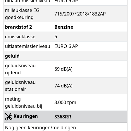
uitlaatemissieniveau
EURO 6 AP
milieuklasse EG
715/2007*2018/1832AP
goedkeuring
brandstof 2
Benzine
emissieklasse
6
uitlaatemissieniveau
EURO 6 AP
geluid
geluidsniveau
69 dB(A)
rijdend
geluidsniveau
74 dB(A)
stationair
meting
3.000 tpm
geluidsniveau bij
Keuringen
S368RR
Nog geen keuringen/meldingen