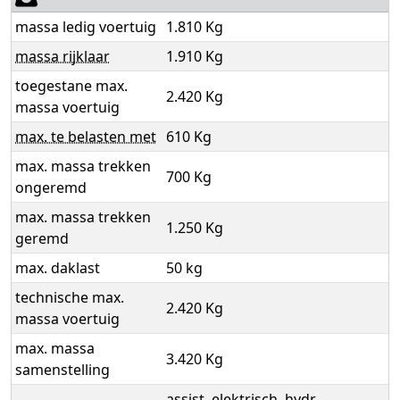
massa ledig voertuig
1.810 Kg
massa rijklaar
1.910 Kg
toegestane max.
2.420 Kg
massa voertuig
max. te belasten met
610 Kg
max. massa trekken
700 Kg
ongeremd
max. massa trekken
1.250 Kg
geremd
max. daklast
50 kg
technische max.
2.420 Kg
massa voertuig
max. massa
3.420 Kg
samenstelling
assist. elektrisch, hydr.,