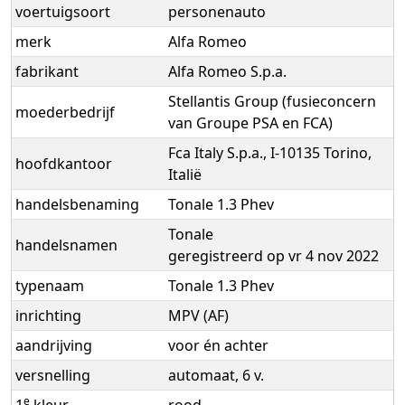
voertuigsoort
personenauto
merk
Alfa Romeo
fabrikant
Alfa Romeo S.p.a.
Stellantis Group (fusieconcern
moederbedrijf
van Groupe PSA en FCA)
Fca Italy S.p.a., I-10135 Torino,
hoofdkantoor
Italië
handelsbenaming
Tonale 1.3 Phev
Tonale
handelsnamen
geregistreerd op vr 4 nov 2022
typenaam
Tonale 1.3 Phev
inrichting
MPV (AF)
aandrijving
voor én achter
versnelling
automaat, 6 v.
e
1
kleur
rood