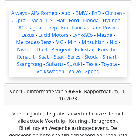
Aiways
-
Alfa Romeo
-
Audi
-
BMW
-
BYD
-
Citroën
-
Cupra
-
Dacia
-
DS
-
Fiat
-
Ford
-
Honda
-
Hyundai
-
JAC
-
Jaguar
-
Jeep
-
Kia
-
Lancia
-
Land Rover
-
Lexus
-
Lucid Motors
-
Lynk&Co
-
Mazda
-
Mercedes-Benz
-
MG
-
Mini
-
Mitsubishi
-
Nio
-
Nissan
-
Opel
-
Peugeot
-
Polestar
-
Porsche
-
Renault
-
Saab
-
Seat
-
Seres
-
Škoda
-
Smart
-
SsangYong
-
Subaru
-
Suzuki
-
Tesla
-
Toyota
-
Volkswagen
-
Volvo
-
Xpeng
Voertuiginformatie van S368RR. Rapportdatum 11-
10-2023
Voertuig.info; de gratis, advertentieloze site met
alle actuele Voertuig-, Keuring-, Terugroep-,
Bijtelling- én Wegenbelastinggegevens. De
gegevens op deze site zijn gebaseerd op OpenData