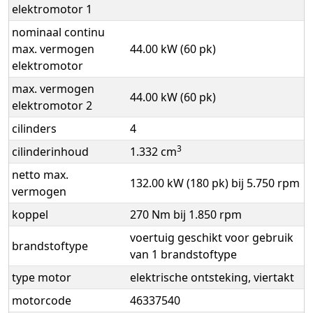
elektromotor 1
nominaal continu
max. vermogen
44.00 kW (60 pk)
elektromotor
max. vermogen
44.00 kW (60 pk)
elektromotor 2
cilinders
4
3
cilinderinhoud
1.332 cm
netto max.
132.00 kW (180 pk) bij 5.750 rpm
vermogen
koppel
270 Nm bij 1.850 rpm
voertuig geschikt voor gebruik
brandstoftype
van 1 brandstoftype
type motor
elektrische ontsteking, viertakt
motorcode
46337540