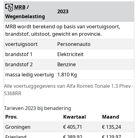
MRB
/
2023
Wegenbelasting
MRB wordt berekend op basis van voertuigsoort,
brandstof, uitstoot, gewicht en provincie.
voertuigsoort
Personenauto
brandstof 1
Elektriciteit
brandstof 2
Benzine
massa ledig voertuig
1.810 Kg
Alle voertuiggegevens van Alfa Romeo Tonale 1.3 Phev -
S368RR
Tarieven 2023 bij benadering
Prov.
Kwartaal
Maand
Groningen
€ 405,71
€ 135,24
Friesland
€ 389,92
€ 129,97