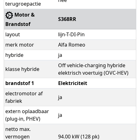
terugroepactie
Motor &
S368RR
Brandstof
layout
lijn-T-DI-Pin
merk motor
Alfa Romeo
hybride
ja
Off vehicle-charging hybride
klasse hybride
elektrisch voertuig (OVC-HEV)
brandstof 1
Elektriciteit
electromotor af
ja
fabriek
extern oplaadbaar
ja
(plug-in, PHEV)
netto max.
vermogen
94.00 kW (128 pk)