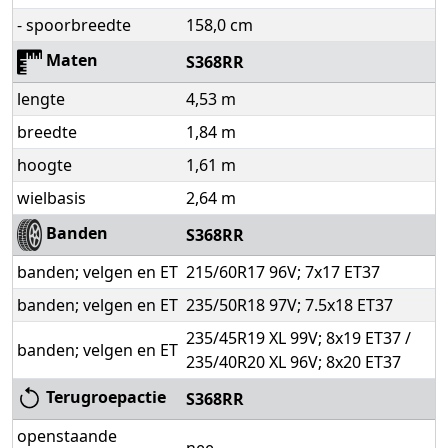
- spoorbreedte
158,0 cm
Maten
S368RR
lengte
4,53 m
breedte
1,84 m
hoogte
1,61 m
wielbasis
2,64 m
Banden
S368RR
banden; velgen en ET
215/60R17 96V; 7x17 ET37
banden; velgen en ET
235/50R18 97V; 7.5x18 ET37
235/45R19 XL 99V; 8x19 ET37 /
banden; velgen en ET
235/40R20 XL 96V; 8x20 ET37
Terugroepactie
S368RR
openstaande
nee