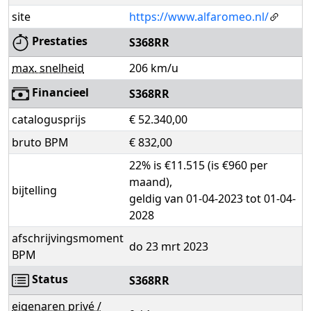
site
https://www.alfaromeo.nl/
Prestaties
S368RR
max. snelheid
206 km/u
Financieel
S368RR
catalogusprijs
€ 52.340,00
bruto BPM
€ 832,00
22% is €11.515 (is €960 per
maand),
bijtelling
geldig van 01-04-2023 tot 01-04-
2028
afschrijvingsmoment
do 23 mrt 2023
BPM
Status
S368RR
eigenaren privé /