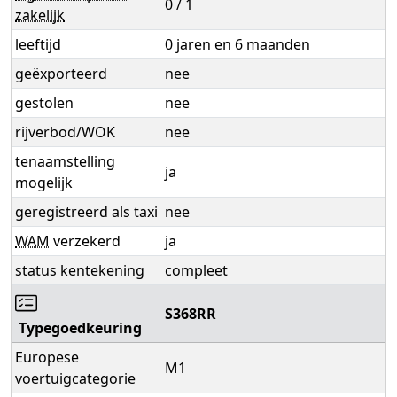
0 / 1
zakelijk
leeftijd
0 jaren en 6 maanden
geëxporteerd
nee
gestolen
nee
rijverbod/WOK
nee
tenaamstelling
ja
mogelijk
geregistreerd als taxi
nee
WAM
verzekerd
ja
status kentekening
compleet
S368RR
Typegoedkeuring
Europese
M1
voertuigcategorie