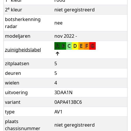
e
2
kleur
niet geregistreerd
botsherkenning
nee
radar
modeljaren
nov 2022 -
A
B
C
D
E
F
G
zuinigheidslabel
↑
zitplaatsen
5
deuren
5
wielen
4
uitvoering
3DAA1N
variant
0APA413BC6
type
AV1
plaats
niet geregistreerd
chassisnummer