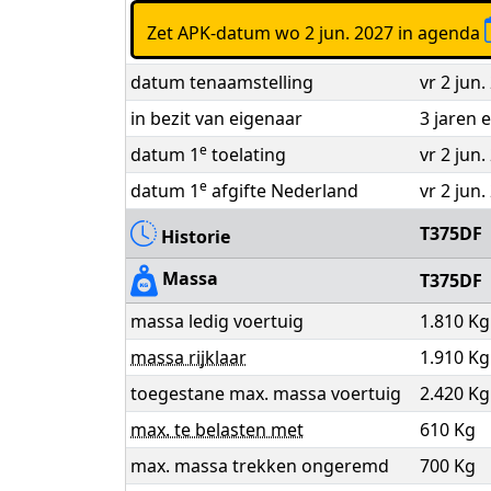
Zet APK-datum wo 2 jun. 2027 in agenda
datum tenaamstelling
vr 2 jun.
in bezit van eigenaar
3 jaren
e
datum 1
toelating
vr 2 jun.
e
datum 1
afgifte Nederland
vr 2 jun.
T375DF
Historie
Massa
T375DF
massa ledig voertuig
1.810 Kg
massa rijklaar
1.910 Kg
toegestane max. massa voertuig
2.420 Kg
max. te belasten met
610 Kg
max. massa trekken ongeremd
700 Kg