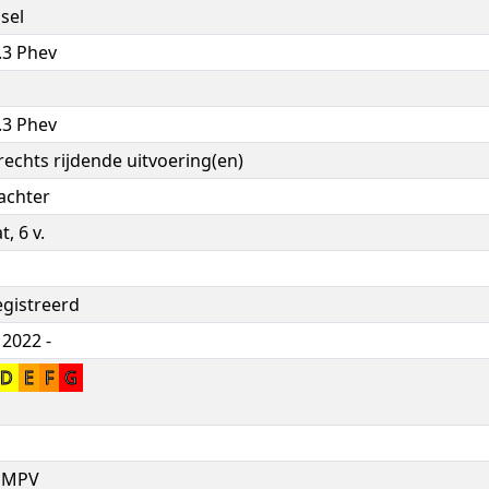
sel
.3 Phev
.3 Phev
 rechts rijdende uitvoering(en)
achter
, 6 v.
egistreerd
 2022 -
D
E
F
G
, MPV