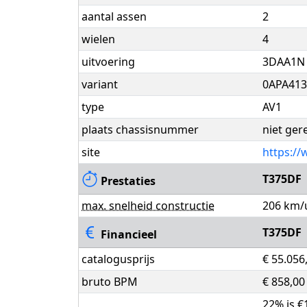
aantal assen
2
wielen
4
uitvoering
3DAA1N
variant
0APA41
type
AV1
plaats chassisnummer
niet ger
site
https://
T375DF
Prestaties
max. snelheid constructie
206 km/
T375DF
Financieel
catalogusprijs
€ 55.056
bruto BPM
€ 858,00
22% is €