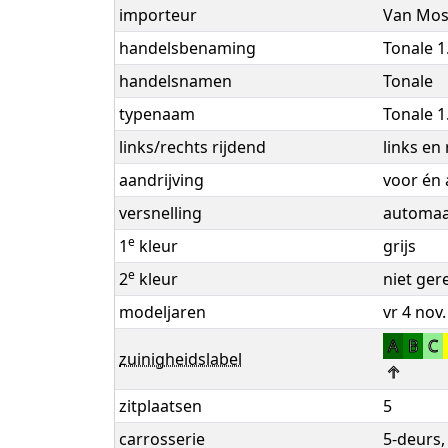
importeur
Van Mos
handelsbenaming
Tonale 1
handelsnamen
Tonale
typenaam
Tonale 1
links/rechts rijdend
links en
aandrijving
voor én 
versnelling
automaat
e
1
kleur
grijs
e
2
kleur
niet ger
modeljaren
vr 4 nov.
A
B
C
zuinigheidslabel
↑
zitplaatsen
5
carrosserie
5-deurs