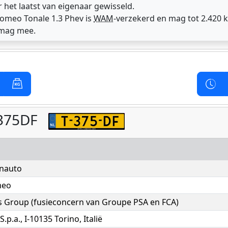
r het laatst van eigenaar gewisseld.
Romeo Tonale 1.3 Phev is
WAM
-verzekerd en mag tot 2.420 
 mag mee.
 T375DF
nauto
meo
is Group (fusieconcern van Groupe PSA en FCA)
 S.p.a., I-10135 Torino, Italië