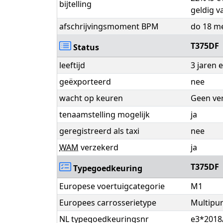
bijtelling
geldig v
afschrijvingsmoment BPM
do 18 m
T375DF
Status
leeftijd
3 jaren
geëxporteerd
nee
wacht op keuren
Geen ve
tenaamstelling mogelijk
ja
geregistreerd als taxi
nee
WAM
verzekerd
ja
T375DF
Typegoedkeuring
Europese voertuigcategorie
M1
Europees carrosserietype
Multipur
NL typegoedkeuringsnr
e3*2018