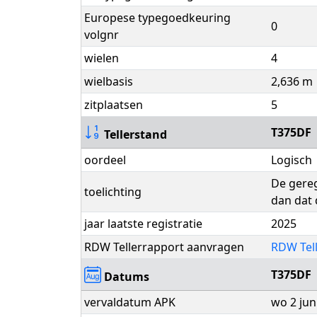
Europese typegoedkeuring
0
volgnr
wielen
4
wielbasis
2,636 m
zitplaatsen
5
T375DF
Tellerstand
oordeel
Logisch
De gereg
toelichting
dan dat 
jaar laatste registratie
2025
RDW Tellerrapport aanvragen
RDW Tel
T375DF
Datums
vervaldatum APK
wo 2 jun