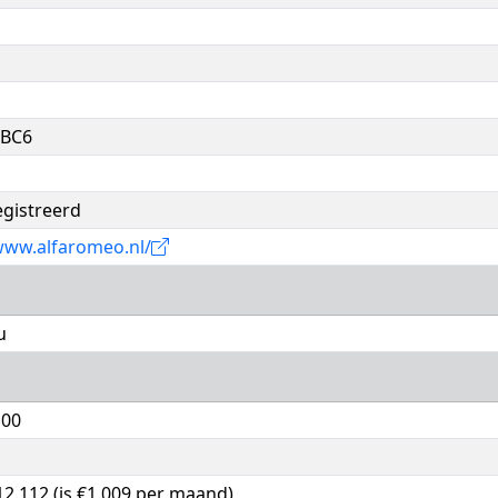
3BC6
egistreerd
www.alfaromeo.nl/
u
,00
12.112 (is €1.009 per maand),