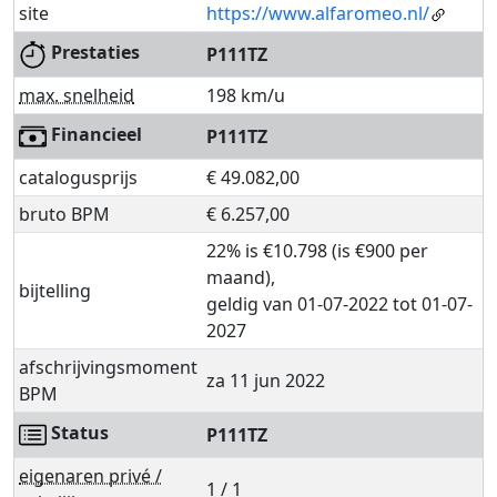
site
https://www.alfaromeo.nl/
Prestaties
P111TZ
max. snelheid
198 km/u
Financieel
P111TZ
catalogusprijs
€ 49.082,00
bruto BPM
€ 6.257,00
22% is €10.798 (is €900 per
maand),
bijtelling
geldig van 01-07-2022 tot 01-07-
2027
afschrijvingsmoment
za 11 jun 2022
BPM
Status
P111TZ
eigenaren privé /
1 / 1