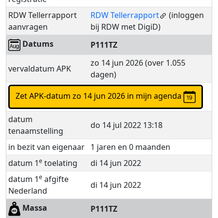
RDW Tellerrapport
RDW Tellerrapport
(inloggen
aanvragen
bij RDW met DigiD)
Datums
P111TZ
zo 14 jun 2026 (over 1.055
vervaldatum APK
dagen)
Zet APK-datum zo 14 jun 2026 in mijn agenda
datum
do 14 jul 2022 13:18
tenaamstelling
in bezit van eigenaar
1 jaren en 0 maanden
e
datum 1
toelating
di 14 jun 2022
e
datum 1
afgifte
di 14 jun 2022
Nederland
Massa
P111TZ