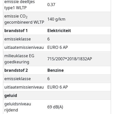
emissie deeltjes
0.37
type1 WLTP
emissie CO
2
140 g/km
gecombineerd WLTP
brandstof 1
Elektriciteit
emissieklasse
6
uitlaatemissieniveau
EURO 6 AP
milieuklasse EG
715/2007*2018/1832AP
goedkeuring
brandstof 2
Benzine
emissieklasse
6
uitlaatemissieniveau
EURO 6 AP
geluid
geluidsniveau
69 dB(A)
rijdend