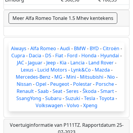
Meer Alfa Romeo Tonale 1.5 Mhev kentekens
Aiways
-
Alfa Romeo
-
Audi
-
BMW
-
BYD
-
Citroën
-
Cupra
-
Dacia
-
DS
-
Fiat
-
Ford
-
Honda
-
Hyundai
-
JAC
-
Jaguar
-
Jeep
-
Kia
-
Lancia
-
Land Rover
-
Lexus
-
Lucid Motors
-
Lynk&Co
-
Mazda
-
Mercedes-Benz
-
MG
-
Mini
-
Mitsubishi
-
Nio
-
Nissan
-
Opel
-
Peugeot
-
Polestar
-
Porsche
-
Renault
-
Saab
-
Seat
-
Seres
-
Škoda
-
Smart
-
SsangYong
-
Subaru
-
Suzuki
-
Tesla
-
Toyota
-
Volkswagen
-
Volvo
-
Xpeng
Voertuiginformatie van P111TZ. Rapportdatum 25-
07-2023