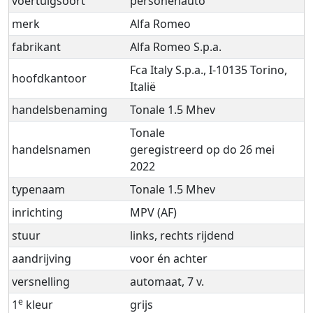
voertuigsoort
personenauto
merk
Alfa Romeo
fabrikant
Alfa Romeo S.p.a.
Fca Italy S.p.a., I-10135 Torino,
hoofdkantoor
Italië
handelsbenaming
Tonale 1.5 Mhev
Tonale
handelsnamen
geregistreerd op do 26 mei
2022
typenaam
Tonale 1.5 Mhev
inrichting
MPV (AF)
stuur
links, rechts rijdend
aandrijving
voor én achter
versnelling
automaat, 7 v.
e
1
kleur
grijs