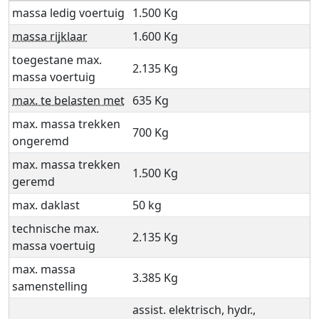
massa ledig voertuig
1.500 Kg
massa rijklaar
1.600 Kg
toegestane max.
2.135 Kg
massa voertuig
max. te belasten met
635 Kg
max. massa trekken
700 Kg
ongeremd
max. massa trekken
1.500 Kg
geremd
max. daklast
50 kg
technische max.
2.135 Kg
massa voertuig
max. massa
3.385 Kg
samenstelling
assist. elektrisch, hydr.,