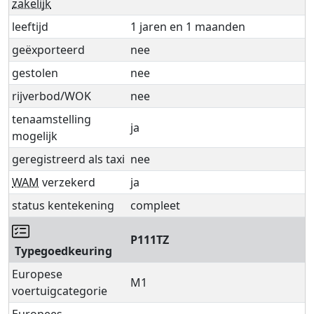
zakelijk
leeftijd
1 jaren en 1 maanden
geëxporteerd
nee
gestolen
nee
rijverbod/WOK
nee
tenaamstelling
ja
mogelijk
geregistreerd als taxi
nee
WAM
verzekerd
ja
status kentekening
compleet
P111TZ
Typegoedkeuring
Europese
M1
voertuigcategorie
Europees