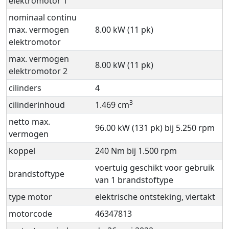
elektromotor 1
nominaal continu
max. vermogen
8.00 kW (11 pk)
elektromotor
max. vermogen
8.00 kW (11 pk)
elektromotor 2
cilinders
4
3
cilinderinhoud
1.469 cm
netto max.
96.00 kW (131 pk) bij 5.250 rpm
vermogen
koppel
240 Nm bij 1.500 rpm
voertuig geschikt voor gebruik
brandstoftype
van 1 brandstoftype
type motor
elektrische ontsteking, viertakt
motorcode
46347813