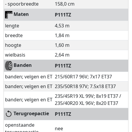
- spoorbreedte
158,0 cm
Maten
P111TZ
lengte
4,53 m
breedte
1,84 m
hoogte
1,60 m
wielbasis
2,64 m
Banden
P111TZ
banden; velgen en ET
215/60R17 96V; 7x17 ET37
banden; velgen en ET
235/50R18 97V; 7.5x18 ET37
235/45R19 XL 99V; 8x19 ET37 /
banden; velgen en ET
235/40R20 XL 96V; 8x20 ET37
Terugroepactie
P111TZ
openstaande
nee
terugroepactie