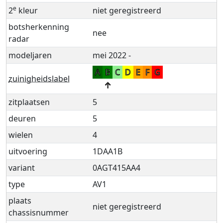
e
2
kleur
niet geregistreerd
botsherkenning
nee
radar
modeljaren
mei 2022 -
A
B
C
D
E
F
G
zuinigheidslabel
↑
zitplaatsen
5
deuren
5
wielen
4
uitvoering
1DAA1B
variant
0AGT415AA4
type
AV1
plaats
niet geregistreerd
chassisnummer