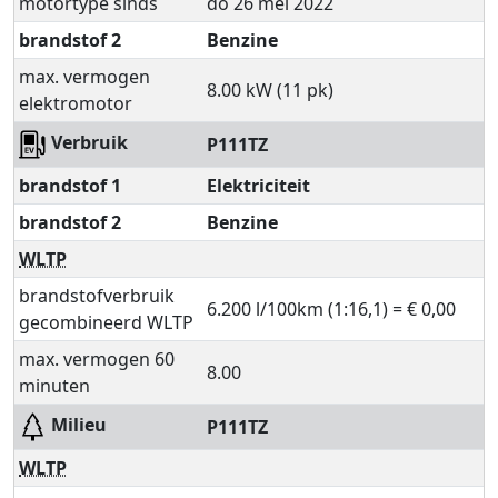
motortype sinds
do 26 mei 2022
brandstof 2
Benzine
max. vermogen
8.00 kW (11 pk)
elektromotor
Verbruik
P111TZ
brandstof 1
Elektriciteit
brandstof 2
Benzine
WLTP
brandstofverbruik
6.200 l/100km (1:16,1) = € 0,00
gecombineerd WLTP
max. vermogen 60
8.00
minuten
Milieu
P111TZ
WLTP