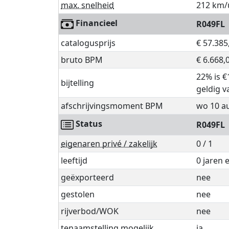
max. snelheid
212 km/
Financieel
R049FL
catalogusprijs
€ 57.385
bruto BPM
€ 6.668,
22% is €
bijtelling
geldig v
afschrijvingsmoment BPM
wo 10 a
Status
R049FL
eigenaren privé / zakelijk
0 / 1
leeftijd
0 jaren
geëxporteerd
nee
gestolen
nee
rijverbod/WOK
nee
tenaamstelling mogelijk
ja