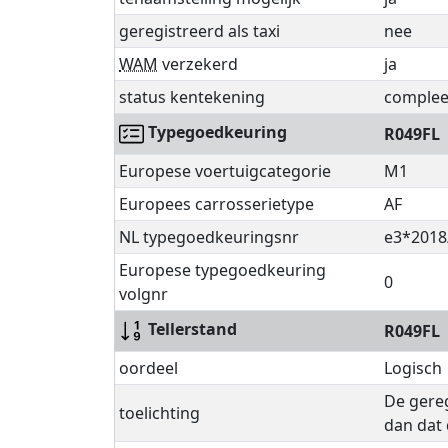
geregistreerd als taxi
nee
WAM
verzekerd
ja
status kentekening
complee
Typegoedkeuring
R049FL
Europese voertuigcategorie
M1
Europees carrosserietype
AF
NL typegoedkeuringsnr
e3*2018
Europese typegoedkeuring
0
volgnr
Tellerstand
R049FL
oordeel
Logisch
De gereg
toelichting
dan dat 