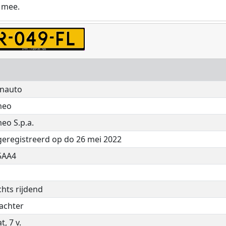
 mee.
nauto
meo
eo S.p.a.
geregistreerd op do 26 mei 2022
5AA4
chts rijdend
achter
, 7 v.