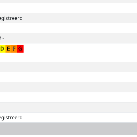
egistreerd
 -
D
E
F
G
egistreerd