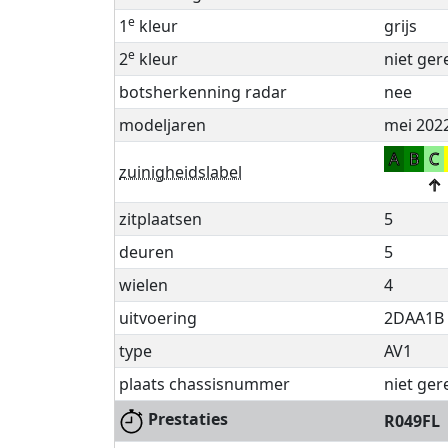
e
1
kleur
grijs
e
2
kleur
niet ger
botsherkenning radar
nee
modeljaren
mei 2022
A
B
C
zuinigheidslabel
↑
zitplaatsen
5
deuren
5
wielen
4
uitvoering
2DAA1B
type
AV1
plaats chassisnummer
niet ger
Prestaties
R049FL