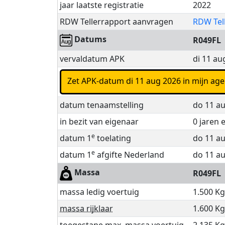
jaar laatste registratie
2022
RDW Tellerrapport aanvragen
RDW Tel
Datums
R049FL
vervaldatum APK
di 11 au
Zet APK-datum di 11 aug 2026 in mijn ag
datum tenaamstelling
do 11 au
in bezit van eigenaar
0 jaren
e
datum 1
toelating
do 11 a
e
datum 1
afgifte Nederland
do 11 a
Massa
R049FL
massa ledig voertuig
1.500 Kg
massa rijklaar
1.600 Kg
toegestane max. massa voertuig
2.135 Kg