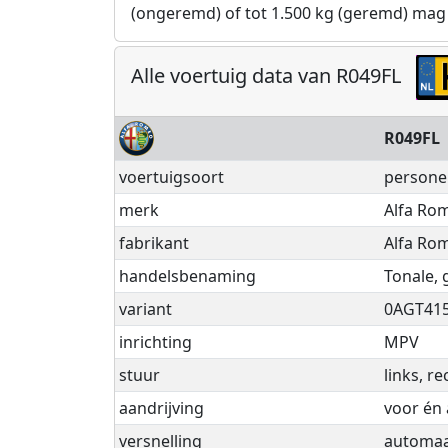
(ongeremd) of tot 1.500 kg (geremd) mag
Alle voertuig data van R049FL
R049FL
voertuigsoort
persone
merk
Alfa Ro
fabrikant
Alfa Rom
handelsbenaming
Tonale, 
variant
0AGT41
inrichting
MPV
stuur
links, re
aandrijving
voor én 
versnelling
automaat