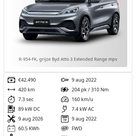
R-954-FK, grijze Byd Atto 3 Extended Range mpv
€42.490
9 aug 2022
420 km
204 pk / 310 Nm
7.3 sec
160 km/u
89 kW DC
7.4 kW AC
9 aug 2026
9 aug 2022
60.5 KWh
FWD