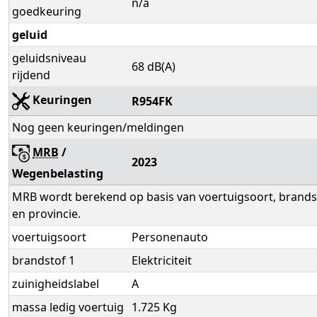
n/a
goedkeuring
geluid
geluidsniveau
68 dB(A)
rijdend
Keuringen
R954FK
Nog geen keuringen/meldingen
MRB
/
2023
Wegenbelasting
MRB wordt berekend op basis van voertuigsoort, brandst
en provincie.
voertuigsoort
Personenauto
brandstof 1
Elektriciteit
zuinigheidslabel
A
massa ledig voertuig
1.725 Kg