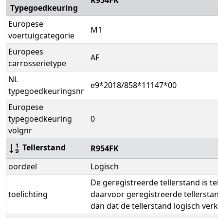
R954FK
Typegoedkeuring
Europese
M1
voertuigcategorie
Europees
AF
carrosserietype
NL
e9*2018/858*11147*00
typegoedkeuringsnr
Europese
typegoedkeuring
0
volgnr
Tellerstand
R954FK
oordeel
Logisch
De geregistreerde tellerstand is t
toelichting
daarvoor geregistreerde tellerst
dan dat de tellerstand logisch verk