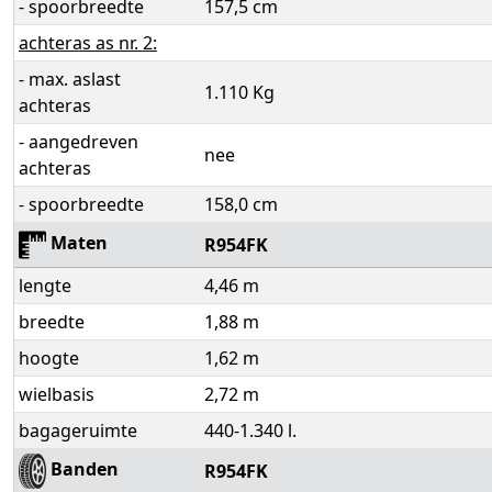
- spoorbreedte
157,5 cm
achteras as nr. 2:
- max. aslast
1.110 Kg
achteras
- aangedreven
nee
achteras
- spoorbreedte
158,0 cm
Maten
R954FK
lengte
4,46 m
breedte
1,88 m
hoogte
1,62 m
wielbasis
2,72 m
bagageruimte
440-1.340 l.
Banden
R954FK