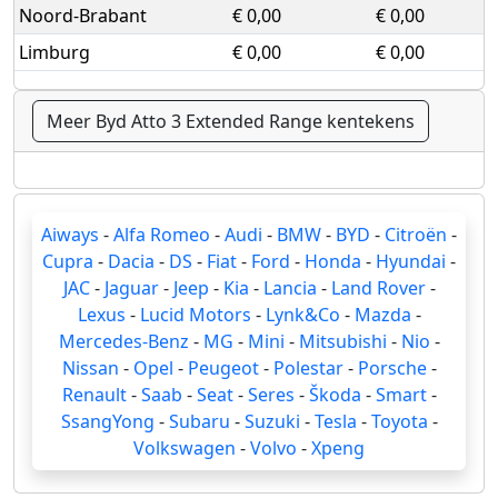
Noord-Brabant
€ 0,00
€ 0,00
Limburg
€ 0,00
€ 0,00
Meer Byd Atto 3 Extended Range kentekens
Aiways
-
Alfa Romeo
-
Audi
-
BMW
-
BYD
-
Citroën
-
Cupra
-
Dacia
-
DS
-
Fiat
-
Ford
-
Honda
-
Hyundai
-
JAC
-
Jaguar
-
Jeep
-
Kia
-
Lancia
-
Land Rover
-
Lexus
-
Lucid Motors
-
Lynk&Co
-
Mazda
-
Mercedes-Benz
-
MG
-
Mini
-
Mitsubishi
-
Nio
-
Nissan
-
Opel
-
Peugeot
-
Polestar
-
Porsche
-
Renault
-
Saab
-
Seat
-
Seres
-
Škoda
-
Smart
-
SsangYong
-
Subaru
-
Suzuki
-
Tesla
-
Toyota
-
Volkswagen
-
Volvo
-
Xpeng