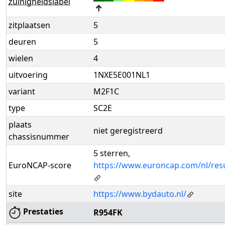
zuinigheidslabel
↑
zitplaatsen
5
deuren
5
wielen
4
uitvoering
1NXE5E001NL1
variant
M2F1C
type
SC2E
plaats
niet geregistreerd
chassisnummer
5 sterren,
EuroNCAP-score
https://www.euroncap.com/nl/res
site
https://www.bydauto.nl/
Prestaties
R954FK