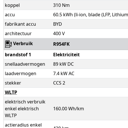
koppel
310 Nm
accu
60.5 kWh (li-ion, blade (LFP, Lithi
fabrikant accu
BYD
architectuur
400 V
Verbruik
R954FK
brandstof 1
Elektriciteit
snellaadvermogen
89 kW DC
laadvermogen
7.4 kW AC
stekker
CCS 2
WLTP
elektrisch verbruik
enkel elektrisch
160.00 Wh/km
WLTP
actieradius enkel