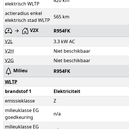
420 km
elektrisch WLTP
actieradius enkel
565 km
elektrisch stad WLTP
V2X
R954FK
V2L
3.3 kW AC
V2H
Niet beschikbaar
V2G
Niet beschikbaar
Milieu
R954FK
WLTP
brandstof 1
Elektriciteit
emissieklasse
Z
milieuklasse EG
n/a
goedkeuring
milieuklasse EG