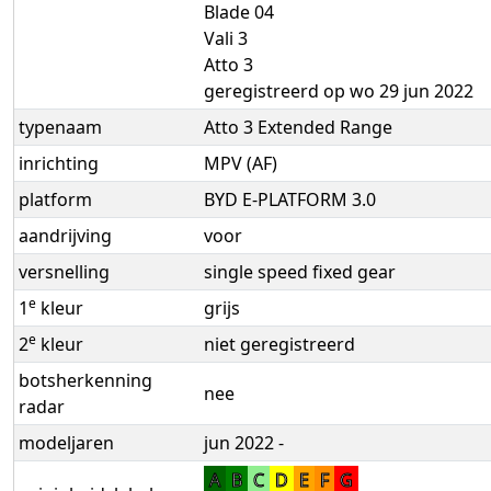
Blade 04
Vali 3
Atto 3
geregistreerd op wo 29 jun 2022
typenaam
Atto 3 Extended Range
inrichting
MPV (AF)
platform
BYD E-PLATFORM 3.0
aandrijving
voor
versnelling
single speed fixed gear
e
1
kleur
grijs
e
2
kleur
niet geregistreerd
botsherkenning
nee
radar
modeljaren
jun 2022 -
A
B
C
D
E
F
G