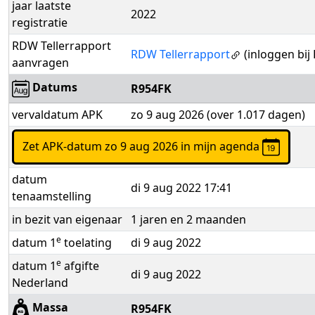
jaar laatste
2022
registratie
RDW Tellerrapport
RDW Tellerrapport
(inloggen bij
aanvragen
Datums
R954FK
vervaldatum APK
zo 9 aug 2026 (over 1.017 dagen)
Zet APK-datum zo 9 aug 2026 in mijn agenda
datum
di 9 aug 2022 17:41
tenaamstelling
in bezit van eigenaar
1 jaren en 2 maanden
e
datum 1
toelating
di 9 aug 2022
e
datum 1
afgifte
di 9 aug 2022
Nederland
Massa
R954FK