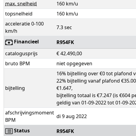
max. snelheid
160 km/u
topsnelheid
160 km/u
acceleratie 0-100
7.3 sec
km/h
Financieel
R954FK
catalogusprijs
€ 42.490,00
bruto BPM
niet opgegeven
16% bijtelling over €0 tot plafond 
22% bijtelling vanaf plafond €35.00
bijtelling
€1.647,
bijtelling totaal is €7.247 (is €604 
geldig van 01-09-2022 tot 01-09-20
afschrijvingsmoment
di 9 aug 2022
BPM
Status
R954FK