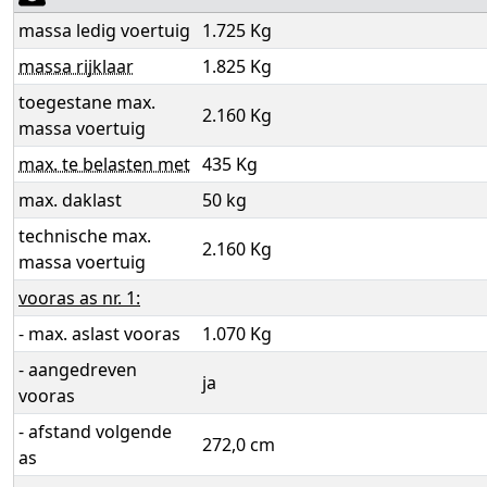
massa ledig voertuig
1.725 Kg
massa rijklaar
1.825 Kg
toegestane max.
2.160 Kg
massa voertuig
max. te belasten met
435 Kg
max. daklast
50 kg
technische max.
2.160 Kg
massa voertuig
vooras as nr. 1:
- max. aslast vooras
1.070 Kg
- aangedreven
ja
vooras
- afstand volgende
272,0 cm
as