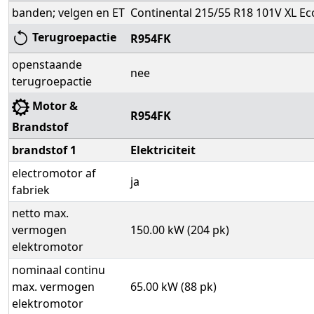
banden; velgen en ET
Continental 215/55 R18 101V XL Ec
Terugroepactie
R954FK
openstaande
nee
terugroepactie
Motor &
R954FK
Brandstof
brandstof 1
Elektriciteit
electromotor af
ja
fabriek
netto max.
vermogen
150.00 kW (204 pk)
elektromotor
nominaal continu
max. vermogen
65.00 kW (88 pk)
elektromotor