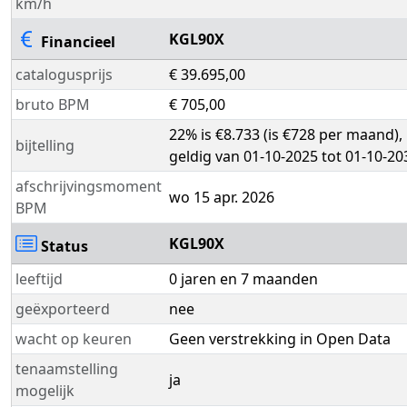
km/h
KGL90X
Financieel
catalogusprijs
€ 39.695,00
bruto BPM
€ 705,00
22% is €8.733 (is €728 per maand),
bijtelling
geldig van 01-10-2025 tot 01-10-20
afschrijvingsmoment
wo 15 apr. 2026
BPM
KGL90X
Status
leeftijd
0 jaren en 7 maanden
geëxporteerd
nee
wacht op keuren
Geen verstrekking in Open Data
tenaamstelling
ja
mogelijk