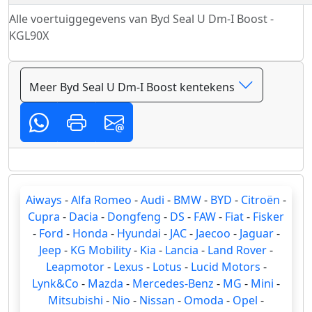
Alle voertuiggegevens van Byd Seal U Dm-I Boost -
KGL90X
Meer Byd Seal U Dm-I Boost kentekens
Aiways
-
Alfa Romeo
-
Audi
-
BMW
-
BYD
-
Citroën
-
Cupra
-
Dacia
-
Dongfeng
-
DS
-
FAW
-
Fiat
-
Fisker
-
Ford
-
Honda
-
Hyundai
-
JAC
-
Jaecoo
-
Jaguar
-
Jeep
-
KG Mobility
-
Kia
-
Lancia
-
Land Rover
-
Leapmotor
-
Lexus
-
Lotus
-
Lucid Motors
-
Lynk&Co
-
Mazda
-
Mercedes-Benz
-
MG
-
Mini
-
Mitsubishi
-
Nio
-
Nissan
-
Omoda
-
Opel
-