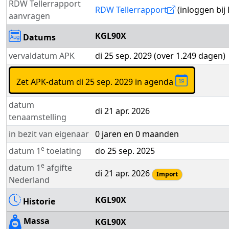
RDW Tellerrapport
RDW Tellerrapport
(inloggen bij
aanvragen
KGL90X
Datums
vervaldatum APK
di 25 sep. 2029 (over 1.249 dagen)
Zet APK-datum di 25 sep. 2029 in agenda
datum
di 21 apr. 2026
tenaamstelling
in bezit van eigenaar
0 jaren en 0 maanden
e
datum 1
toelating
do 25 sep. 2025
e
datum 1
afgifte
di 21 apr. 2026
Import
Nederland
KGL90X
Historie
Massa
KGL90X