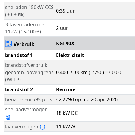
snelladen 150kW CCS
0:35 uur
(30-80%)
3-fasen laden met
2 uur
11kW (15-100%)
KGL90X
Verbruik
brandstof 1
Elektriciteit
brandstofverbruik
gecomb. bovengrens
0.400 l/100km (1:250) = €0,00
(WLTP)
brandstof 2
Benzine
benzine Euro95-prijs
€2,279/l op ma 20 apr. 2026
snellaadvermogen
18 kW DC
laadvermogen
11 kW AC