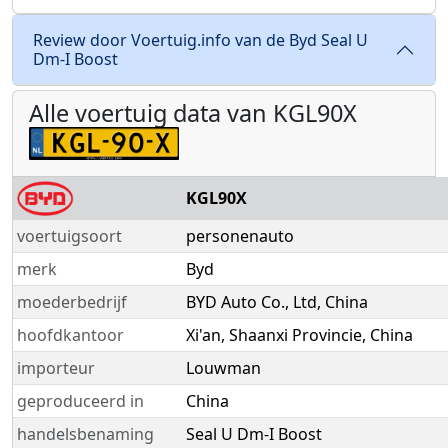
Review door Voertuig.info van de Byd Seal U
Dm-I Boost
Alle voertuig data van KGL90X
KGL90X
voertuigsoort
personenauto
merk
Byd
moederbedrijf
BYD Auto Co., Ltd, China
hoofdkantoor
Xi'an, Shaanxi Provincie, China
importeur
Louwman
geproduceerd in
China
handelsbenaming
Seal U Dm-I Boost