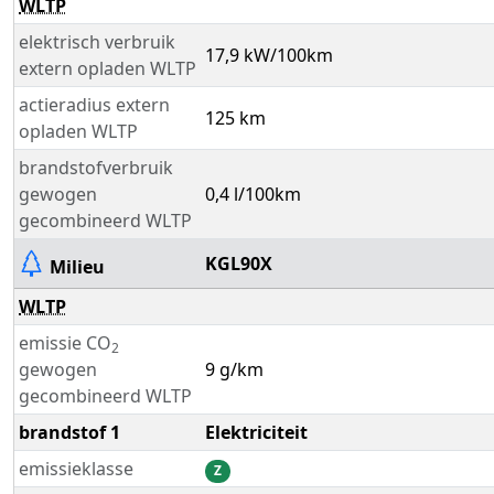
WLTP
elektrisch verbruik
17,9 kW/100km
extern opladen WLTP
actieradius extern
125 km
opladen WLTP
brandstofverbruik
gewogen
0,4 l/100km
gecombineerd WLTP
KGL90X
Milieu
WLTP
emissie CO
2
gewogen
9 g/km
gecombineerd WLTP
brandstof 1
Elektriciteit
emissieklasse
Z