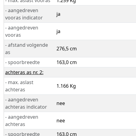
- max. aslast vooras
1.259 Kg
- aangedreven
ja
vooras indicator
- aangedreven
ja
vooras
- afstand volgende
276,5 cm
as
- spoorbreedte
163,0 cm
achteras as nr. 2:
- max. aslast
1.166 Kg
achteras
- aangedreven
nee
achteras indicator
- aangedreven
nee
achteras
- spoorbreedte
163,0 cm