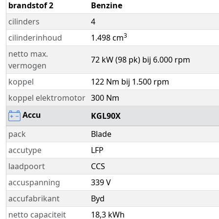
brandstof 2
Benzine
cilinders
4
3
cilinderinhoud
1.498 cm
netto max.
72 kW (98 pk) bij 6.000 rpm
vermogen
koppel
122 Nm bij 1.500 rpm
koppel elektromotor
300 Nm
Accu
KGL90X
pack
Blade
accutype
LFP
laadpoort
CCS
accuspanning
339 V
accufabrikant
Byd
netto capaciteit
18,3 kWh