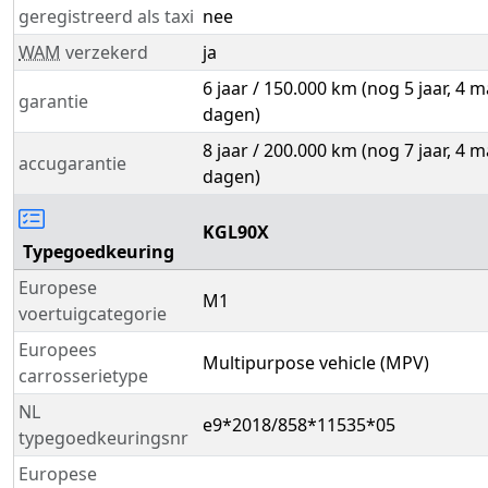
geregistreerd als taxi
nee
WAM
verzekerd
ja
6 jaar / 150.000 km (nog 5 jaar, 4
garantie
dagen)
8 jaar / 200.000 km (nog 7 jaar, 4
accugarantie
dagen)
KGL90X
Typegoedkeuring
Europese
M1
voertuigcategorie
Europees
Multipurpose vehicle (MPV)
carrosserietype
NL
e9*2018/858*11535*05
typegoedkeuringsnr
Europese