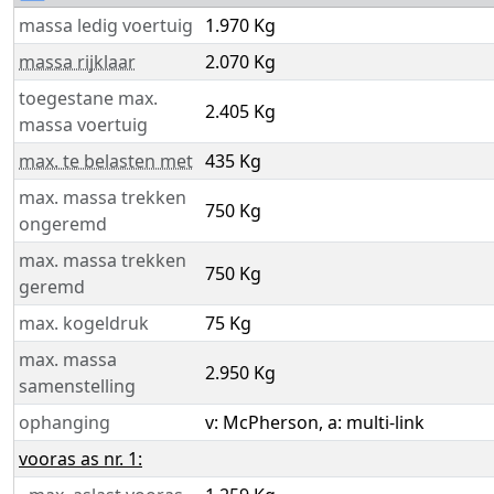
massa ledig voertuig
1.970 Kg
massa rijklaar
2.070 Kg
toegestane max.
2.405 Kg
massa voertuig
max. te belasten met
435 Kg
max. massa trekken
750 Kg
ongeremd
max. massa trekken
750 Kg
geremd
max. kogeldruk
75 Kg
max. massa
2.950 Kg
samenstelling
ophanging
v: McPherson, a: multi-link
vooras as nr. 1: