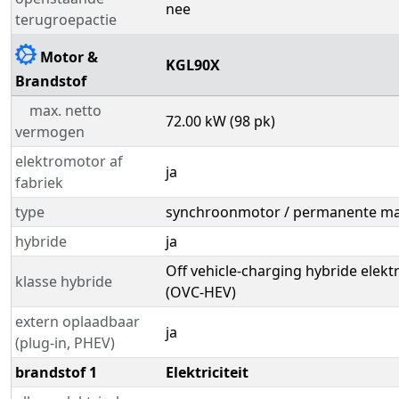
nee
terugroepactie
Motor &
KGL90X
Brandstof
max. netto
72.00 kW (98 pk)
vermogen
elektromotor af
ja
fabriek
type
synchroonmotor / permanente m
hybride
ja
Off vehicle-charging hybride elekt
klasse hybride
(OVC-HEV)
extern oplaadbaar
ja
(plug-in, PHEV)
brandstof 1
Elektriciteit