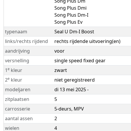
Song Plus Dm
Song Plus Dmi
Song Plus Dm-I
Song Plus Ev
typenaam
Seal U Dm-I Boost
links/rechts rijdend
rechts rijdende uitvoering(en)
aandrijving
voor
versnelling
single speed fixed gear
e
1
kleur
zwart
e
2
kleur
niet geregistreerd
modeljaren
di 13 mei 2025 -
zitplaatsen
5
carrosserie
5-deurs, MPV
aantal assen
2
wielen
4