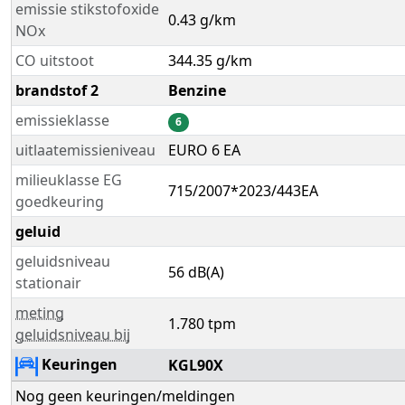
emissie stikstofoxide
0.43 g/km
NOx
CO uitstoot
344.35 g/km
brandstof 2
Benzine
emissieklasse
6
uitlaatemissieniveau
EURO 6 EA
milieuklasse EG
715/2007*2023/443EA
goedkeuring
geluid
geluidsniveau
56 dB(A)
stationair
meting
1.780 tpm
geluidsniveau bij
Keuringen
KGL90X
Nog geen keuringen/meldingen