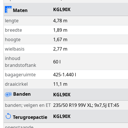
KGL90X
Maten
lengte
4,78 m
breedte
1,89 m
hoogte
1,67 m
wielbasis
2,77 m
inhoud
60 l
brandstoftank
bagageruimte
425-1.440 l
draaicirkel
11,1 m
Banden
KGL90X
banden; velgen en ET
235/50 R19 99V XL; 9x7,5J ET:45
KGL90X
Terugroepactie
openstaande