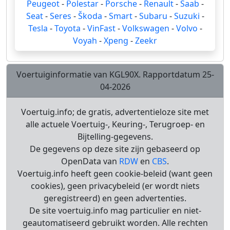
Peugeot
-
Polestar
-
Porsche
-
Renault
-
Saab
-
Seat
-
Seres
-
Škoda
-
Smart
-
Subaru
-
Suzuki
-
Tesla
-
Toyota
-
VinFast
-
Volkswagen
-
Volvo
-
Voyah
-
Xpeng
-
Zeekr
Voertuiginformatie van KGL90X. Rapportdatum 25-
04-2026
Voertuig.info; de gratis, advertentieloze site met
alle actuele Voertuig-, Keuring-, Terugroep- en
Bijtelling-gegevens.
De gegevens op deze site zijn gebaseerd op
OpenData van
RDW
en
CBS
.
Voertuig.info heeft geen cookie-beleid (want geen
cookies), geen privacybeleid (er wordt niets
geregistreerd) en geen advertenties.
De site voertuig.info mag particulier en niet-
geautomatiseerd gebruikt worden. Alle rechten