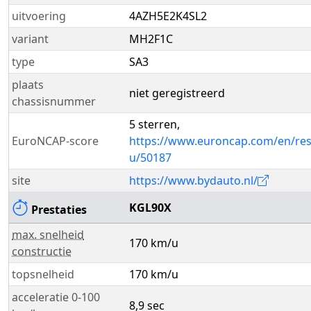
uitvoering
4AZH5E2K4SL2
variant
MH2F1C
type
SA3
plaats
niet geregistreerd
chassisnummer
5 sterren,
EuroNCAP-score
https://www.euroncap.com/en/resu
u/50187
site
https://www.bydauto.nl/
KGL90X
Prestaties
max. snelheid
170 km/u
constructie
topsnelheid
170 km/u
acceleratie 0-100
8,9 sec