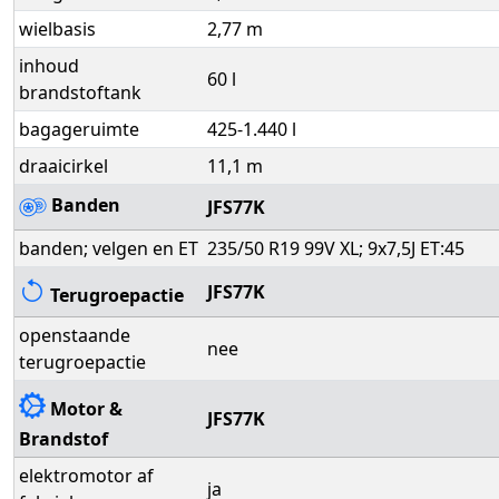
wielbasis
2,77 m
inhoud
60 l
brandstoftank
bagageruimte
425-1.440 l
draaicirkel
11,1 m
Banden
JFS77K
banden; velgen en ET
235/50 R19 99V XL; 9x7,5J ET:45
JFS77K
Terugroepactie
openstaande
nee
terugroepactie
Motor &
JFS77K
Brandstof
elektromotor af
ja