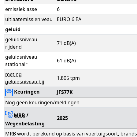
emissieklasse
6
uitlaatemissieniveau
EURO 6 EA
geluid
geluidsniveau
71 dB(A)
rijdend
geluidsniveau
61 dB(A)
stationair
meting
1.805 tpm
geluidsniveau bij
Keuringen
JFS77K
Nog geen keuringen/meldingen
MRB
/
2025
Wegenbelasting
MRB wordt berekend op basis van voertuigsoort, brandsto