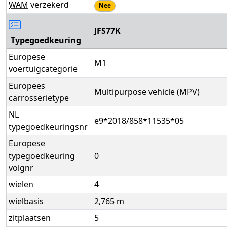
WAM
verzekerd
Nee
JFS77K
Typegoedkeuring
Europese
M1
voertuigcategorie
Europees
Multipurpose vehicle (MPV)
carrosserietype
NL
e9*2018/858*11535*05
typegoedkeuringsnr
Europese
typegoedkeuring
0
volgnr
wielen
4
wielbasis
2,765 m
zitplaatsen
5