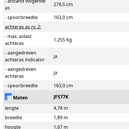
- afstand volgende
276,5 cm
as
- spoorbreedte
163,0 cm
achteras as nr. 2:
- max. aslast
1.255 Kg
achteras
- aangedreven
ja
achteras indicator
- aangedreven
ja
achteras
- spoorbreedte
163,0 cm
JFS77K
Maten
lengte
4,78 m
breedte
1,89 m
hoogte
1,67 m