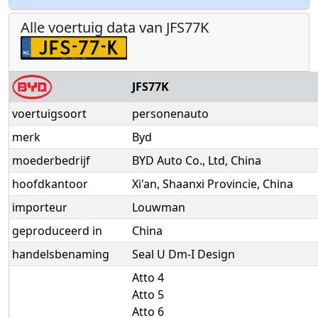
Alle voertuig data van JFS77K
JFS77K
voertuigsoort
personenauto
merk
Byd
moederbedrijf
BYD Auto Co., Ltd, China
hoofdkantoor
Xi'an, Shaanxi Provincie, China
importeur
Louwman
geproduceerd in
China
handelsbenaming
Seal U Dm-I Design
Atto 4
Atto 5
Atto 6