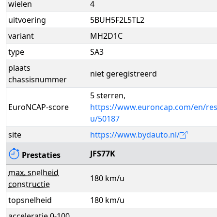
wielen
4
uitvoering
5BUH5F2L5TL2
variant
MH2D1C
type
SA3
plaats
niet geregistreerd
chassisnummer
5 sterren,
EuroNCAP-score
https://www.euroncap.com/en/resu
u/50187
site
https://www.bydauto.nl/
JFS77K
Prestaties
max. snelheid
180 km/u
constructie
topsnelheid
180 km/u
acceleratie 0-100