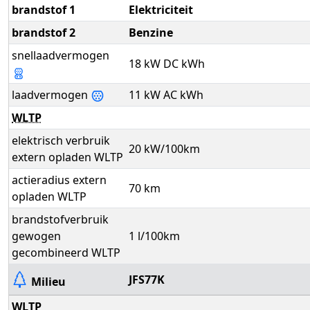
brandstof 1
Elektriciteit
brandstof 2
Benzine
snellaadvermogen
18 kW DC kWh
laadvermogen
11 kW AC kWh
WLTP
elektrisch verbruik
20 kW/100km
extern opladen WLTP
actieradius extern
70 km
opladen WLTP
brandstofverbruik
gewogen
1 l/100km
gecombineerd WLTP
JFS77K
Milieu
WLTP