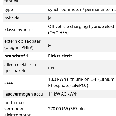
fabriek
type
synchroonmotor / permanente m
hybride
ja
Off vehicle-charging hybride elekt
klasse hybride
(OVC-HEV)
extern oplaadbaar
ja
(plug-in, PHEV)
brandstof 1
Elektriciteit
alleen elektrisch
nee
geschakeld
18.3 kWh (lithium-ion LFP (Lithium
accu
Phosphate) LiFePO₄)
laadvermogen accu
11 kW AC kW/h
netto max.
vermogen
270.00 kW (367 pk)
elektromotor 1