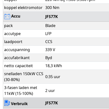
koppel elektromotor
300 Nm
Accu
JFS77K
pack
Blade
accutype
LFP
laadpoort
CCS
accuspanning
339 V
accufabrikant
Byd
netto capaciteit
18,3 kWh
snelladen 150kW CCS
0:35 uur
(30-80%)
3-fasen laden met
2 uur
11kW (15-100%)
JFS77K
Verbruik