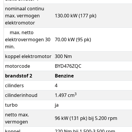
nominaal continu
max. vermogen
130.00 kW (177 pk)
elektromotor
max. netto
elektrovermogen 30
70.00 kW (95 pk)
min.
koppel elektromotor
300 Nm
motorcode
BYD476ZQC
brandstof 2
Benzine
cilinders
4
3
cilinderinhoud
1.497 cm
turbo
ja
netto max.
96 kW (131 pk) bij 5.200 rpm
vermogen
koppel
220 Nm bij 1.500-3.500 rpm