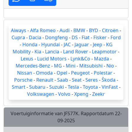
Aiways
-
Alfa Romeo
-
Audi
-
BMW
-
BYD
-
Citroën
-
Cupra
-
Dacia
-
Dongfeng
-
DS
-
Fiat
-
Fisker
-
Ford
-
Honda
-
Hyundai
-
JAC
-
Jaguar
-
Jeep
-
KG
Mobility
-
Kia
-
Lancia
-
Land Rover
-
Leapmotor
-
Lexus
-
Lucid Motors
-
Lynk&Co
-
Mazda
-
Mercedes-Benz
-
MG
-
Mini
-
Mitsubishi
-
Nio
-
Nissan
-
Omoda
-
Opel
-
Peugeot
-
Polestar
-
Porsche
-
Renault
-
Saab
-
Seat
-
Seres
-
Škoda
-
Smart
-
Subaru
-
Suzuki
-
Tesla
-
Toyota
-
VinFast
-
Volkswagen
-
Volvo
-
Xpeng
-
Zeekr
Voertuiginformatie van JFS77K. Rapportdatum 22-
09-2025