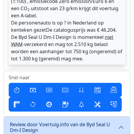
(1:100) , emissiecode Zero emission/Euro 6 en
een CO
uitstoot van 23 g/km krijgt dit voertuig
2
een A-label.
De personenauto is op ? in Nederland op
kenteken gezetDe catalogusprijs was € 46.204.
De Byd Seal U Dm-I Design is momenteel
niet
WAM
-verzekerd en mag tot 2.510 kg belast
worden een aanhanger tot 750 kg (ongeremd) of
tot 1.300 kg (geremd) mag mee.
Snel naar
Review door Voertuig.info van de Byd Seal U
Dm-I Design