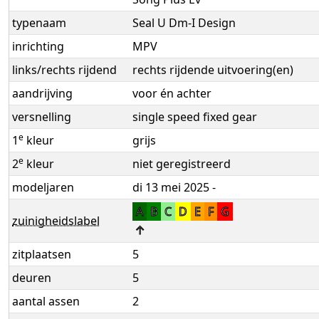
typenaam
Seal U Dm-I Design
inrichting
MPV
links/rechts rijdend
rechts rijdende uitvoering(en)
aandrijving
voor én achter
versnelling
single speed fixed gear
e
1
kleur
grijs
e
2
kleur
niet geregistreerd
modeljaren
di 13 mei 2025 -
A
B
C
D
E
F
G
zuinigheidslabel
↑
zitplaatsen
5
deuren
5
aantal assen
2