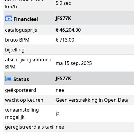
5,9 sec
km/h
JFS77K
Financieel
catalogusprijs
€ 46.204,00
bruto BPM
€ 713,00
bijtelling
afschrijvingsmoment
ma 15 sep. 2025
BPM
JFS77K
Status
geëxporteerd
nee
wacht op keuren
Geen verstrekking in Open Data
tenaamstelling
ja
mogelijk
geregistreerd als taxi
nee