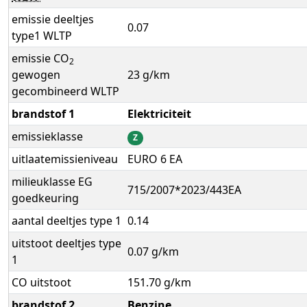
emissie deeltjes
0.07
type1 WLTP
emissie CO
2
gewogen
23 g/km
gecombineerd WLTP
brandstof 1
Elektriciteit
emissieklasse
Z
uitlaatemissieniveau
EURO 6 EA
milieuklasse EG
715/2007*2023/443EA
goedkeuring
aantal deeltjes type 1
0.14
uitstoot deeltjes type
0.07 g/km
1
CO uitstoot
151.70 g/km
brandstof 2
Benzine