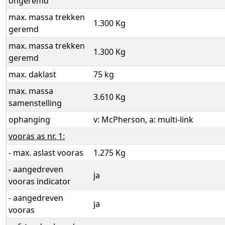
ongeremd
max. massa trekken
1.300 Kg
geremd
max. massa trekken
1.300 Kg
geremd
max. daklast
75 kg
max. massa
3.610 Kg
samenstelling
ophanging
v: McPherson, a: multi-link
vooras as nr. 1:
- max. aslast vooras
1.275 Kg
- aangedreven
ja
vooras indicator
- aangedreven
ja
vooras