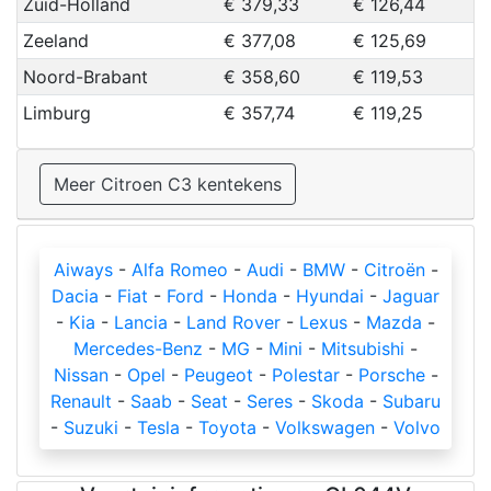
Zuid-Holland
€ 379,33
€ 126,44
Zeeland
€ 377,08
€ 125,69
Noord-Brabant
€ 358,60
€ 119,53
Limburg
€ 357,74
€ 119,25
Meer Citroen C3 kentekens
Aiways
-
Alfa Romeo
-
Audi
-
BMW
-
Citroën
-
Dacia
-
Fiat
-
Ford
-
Honda
-
Hyundai
-
Jaguar
-
Kia
-
Lancia
-
Land Rover
-
Lexus
-
Mazda
-
Mercedes-Benz
-
MG
-
Mini
-
Mitsubishi
-
Nissan
-
Opel
-
Peugeot
-
Polestar
-
Porsche
-
Renault
-
Saab
-
Seat
-
Seres
-
Skoda
-
Subaru
-
Suzuki
-
Tesla
-
Toyota
-
Volkswagen
-
Volvo