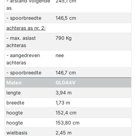
- afstand volgende
245,1 cm
as
- spoorbreedte
146,5 cm
achteras as nr. 2:
- max. aslast
790 Kg
achteras
- aangedreven
nee
achteras
- spoorbreedte
146,7 cm
Maten
GL044V
lengte
3,94 m
breedte
1,73 m
hoogte
152,4 cm
hoogte
153,80 cm
wielbasis
2,45 m