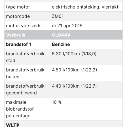
type motor
elektrische ontsteking, viertakt
motorcode
ZM01
motortype sinds
di 21 apr 2015
Verbruik
GL044V
brandstof 1
Benzine
brandstofverbruik
5.30 l/100km (1:18,9)
stad
brandstofverbruik
4.50 l/100km (1:22,2)
buiten
brandstofverbruik
4.40 l/100km (1:22,7)
gecombineerd
maximale
10 %
biobrandstof
percentage
WLTP