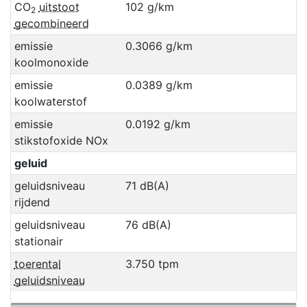
CO
uitstoot
102 g/km
2
gecombineerd
emissie
0.3066 g/km
koolmonoxide
emissie
0.0389 g/km
koolwaterstof
emissie
0.0192 g/km
stikstofoxide NOx
geluid
geluidsniveau
71 dB(A)
rijdend
geluidsniveau
76 dB(A)
stationair
toerental
3.750 tpm
geluidsniveau