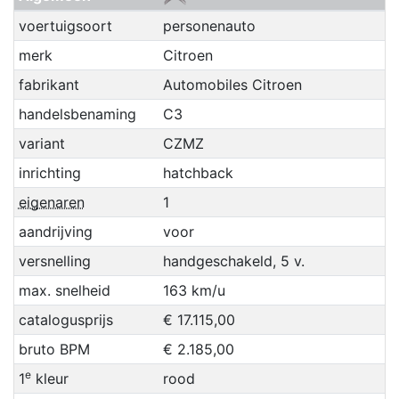
voertuigsoort
personenauto
merk
Citroen
fabrikant
Automobiles Citroen
handelsbenaming
C3
variant
CZMZ
inrichting
hatchback
eigenaren
1
aandrijving
voor
versnelling
handgeschakeld, 5 v.
max. snelheid
163 km/u
catalogusprijs
€ 17.115,00
bruto BPM
€ 2.185,00
e
1
kleur
rood