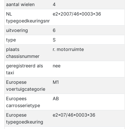
aantal wielen
4
NL
e2*2007/46*0003*36
typegoedkeuringsnr
uitvoering
6
type
S
plaats
r. motorruimte
chassisnummer
geregistreerd als
nee
taxi
Europese
M1
voertuigcategorie
Europees
AB
carrosserietype
Europese
e2*07/46*0003*36
typegoedkeuring