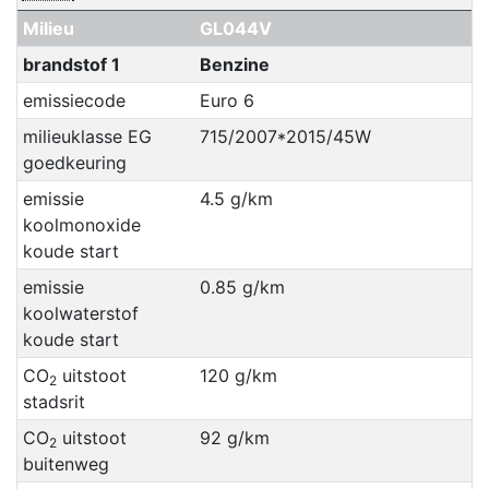
Milieu
GL044V
brandstof 1
Benzine
emissiecode
Euro 6
milieuklasse EG
715/2007*2015/45W
goedkeuring
emissie
4.5 g/km
koolmonoxide
koude start
emissie
0.85 g/km
koolwaterstof
koude start
CO
uitstoot
120 g/km
2
stadsrit
CO
uitstoot
92 g/km
2
buitenweg