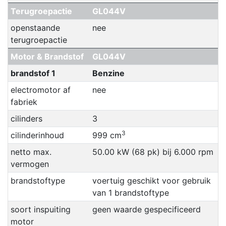
Terugroepactie
GL044V
openstaande
nee
terugroepactie
Motor & Brandstof
GL044V
brandstof 1
Benzine
electromotor af
nee
fabriek
cilinders
3
3
cilinderinhoud
999 cm
netto max.
50.00 kW (68 pk) bij 6.000 rpm
vermogen
brandstoftype
voertuig geschikt voor gebruik
van 1 brandstoftype
soort inspuiting
geen waarde gespecificeerd
motor