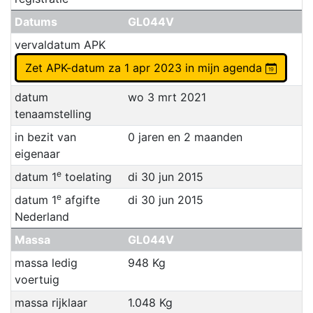
Datums
GL044V
vervaldatum APK
Zet APK-datum za 1 apr 2023 in mijn agenda
datum
wo 3 mrt 2021
tenaamstelling
in bezit van
0 jaren en 2 maanden
eigenaar
e
datum 1
toelating
di 30 jun 2015
e
datum 1
afgifte
di 30 jun 2015
Nederland
Massa
GL044V
massa ledig
948 Kg
voertuig
massa rijklaar
1.048 Kg