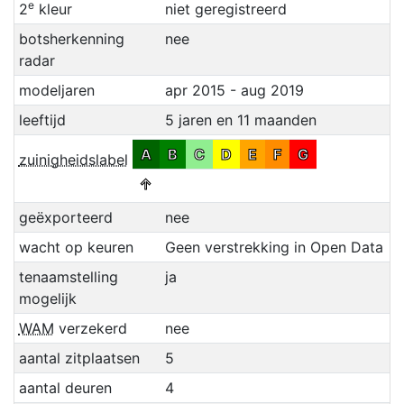
e
2
kleur
niet geregistreerd
botsherkenning
nee
radar
modeljaren
apr 2015 - aug 2019
leeftijd
5 jaren en 11 maanden
A
B
C
D
E
F
G
zuinigheidslabel
↑
geëxporteerd
nee
wacht op keuren
Geen verstrekking in Open Data
tenaamstelling
ja
mogelijk
WAM
verzekerd
nee
aantal zitplaatsen
5
aantal deuren
4