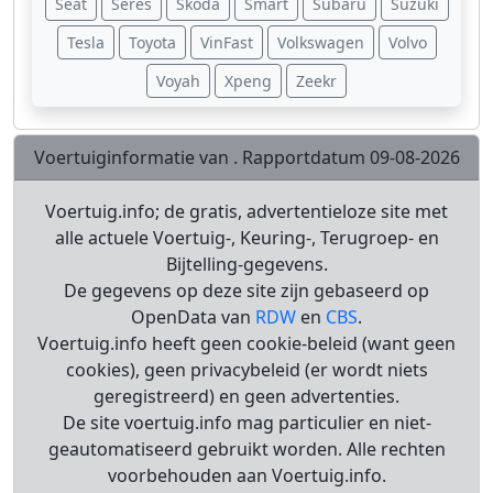
Seat
Seres
Škoda
Smart
Subaru
Suzuki
Tesla
Toyota
VinFast
Volkswagen
Volvo
Voyah
Xpeng
Zeekr
Voertuiginformatie van . Rapportdatum 09-08-2026
Voertuig.info; de gratis, advertentieloze site met
alle actuele Voertuig-, Keuring-, Terugroep- en
Bijtelling-gegevens.
De gegevens op deze site zijn gebaseerd op
OpenData van
RDW
en
CBS
.
Voertuig.info heeft geen cookie-beleid (want geen
cookies), geen privacybeleid (er wordt niets
geregistreerd) en geen advertenties.
De site voertuig.info mag particulier en niet-
geautomatiseerd gebruikt worden. Alle rechten
voorbehouden aan Voertuig.info.