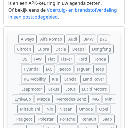
is en een APK-keuring in uw agenda zetten.
Of bekijk eens de
Voertuig- en brandstofverdeling
in een postcodegebied
.
Aiways
Alfa Romeo
Audi
BMW
BYD
Citroën
Cupra
Dacia
Deepal
Dongfeng
DS
FAW
Fiat
Fisker
Ford
Honda
Hyundai
JAC
Jaecoo
Jaguar
Jeep
KG Mobility
Kia
Lancia
Land Rover
Leapmotor
Lexus
Lotus
Lucid Motors
Lynk&Co
Mazda
Mercedes-Benz
MG
Mini
Mitsubishi
Nio
Nissan
Omoda
Opel
Peugeot
Polestar
Porsche
Renault
Saab