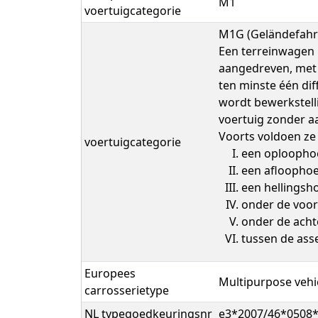
M1
voertuigcategorie
M1G (Geländefahr
Een terreinwagen h
aangedreven, met 
ten minste één di
wordt bewerkstell
voertuig zonder 
Voorts voldoen ze 
voertuigcategorie
een oploophoe
een afloophoe
een hellingsh
onder de voor
onder de acht
tussen de ass
Europees
Multipurpose vehi
carrosserietype
NL typegoedkeuringsnr
e3*2007/46*0508