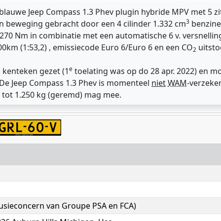
blauwe Jeep Compass 1.3 Phev plugin hybride MPV met 5 zi
3
n beweging gebracht door een 4 cilinder 1.332 cm
benzine
 270 Nm in combinatie met een automatische 6 v. versnellin
00km (1:53,2) , emissiecode Euro 6/Euro 6 en een CO
uitsto
2
e
 kenteken gezet (1
toelating was op do 28 apr. 2022) en mo
. De Jeep Compass 1.3 Phev is momenteel
niet
WAM
-verzeke
 tot 1.250 kg (geremd) mag mee.
(fusieconcern van Groupe PSA en FCA)