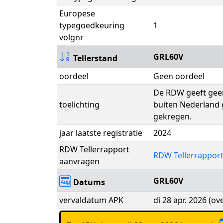
Europese
typegoedkeuring
1
volgnr
GRL60V
Tellerstand
oordeel
Geen oordeel
De RDW geeft geen 
toelichting
buiten Nederland g
gekregen.
jaar laatste registratie
2024
RDW Tellerrapport
RDW Tellerrappor
aanvragen
GRL60V
Datums
vervaldatum APK
di 28 apr. 2026 (o