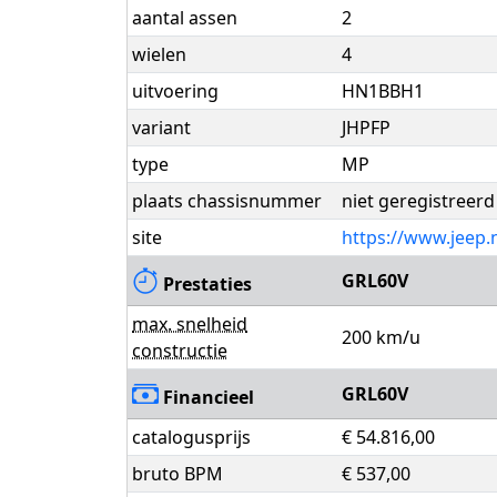
aantal assen
2
wielen
4
uitvoering
HN1BBH1
variant
JHPFP
type
MP
plaats chassisnummer
niet geregistreerd
site
https://www.jeep.n
GRL60V
Prestaties
max. snelheid
200 km/u
constructie
GRL60V
Financieel
catalogusprijs
€ 54.816,00
bruto BPM
€ 537,00