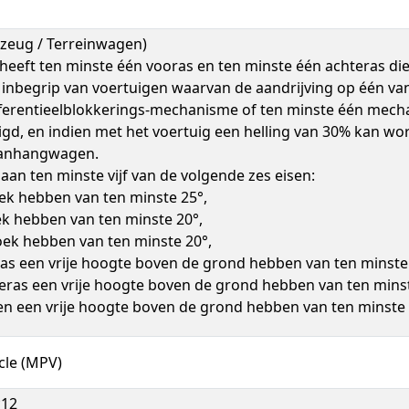
zeug / Terreinwagen)
eeft ten minste één vooras en ten minste één achteras die
inbegrip van voertuigen waarvan de aandrijving op één v
fferentieelblokkerings-mechanisme of ten minste één mech
igd, en indien met het voertuig een helling van 30% kan 
aanhangwagen.
aan ten minste vijf van de volgende zes eisen:
k hebben van ten minste 25°,
k hebben van ten minste 20°,
oek hebben van ten minste 20°,
as een vrije hoogte boven de grond hebben van ten minst
eras een vrije hoogte boven de grond hebben van ten min
en een vrije hoogte boven de grond hebben van ten minst
cle (MPV)
*12