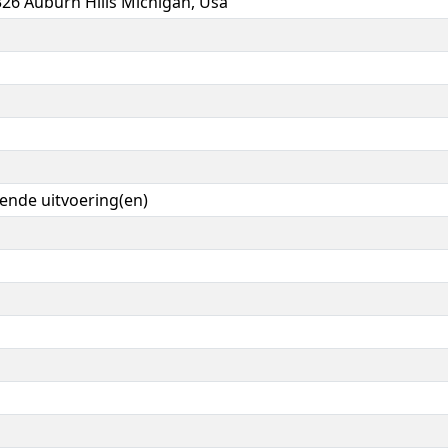
326 Auburn Hills Michigan, Usa
jdende uitvoering(en)