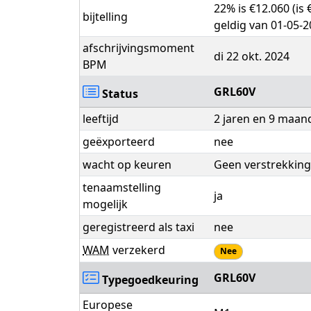
22% is €12.060 (is
bijtelling
geldig van 01-05-2
afschrijvingsmoment
di 22 okt. 2024
BPM
GRL60V
Status
leeftijd
2 jaren en 9 maan
geëxporteerd
nee
wacht op keuren
Geen verstrekking
tenaamstelling
ja
mogelijk
geregistreerd als taxi
nee
WAM
verzekerd
Nee
GRL60V
Typegoedkeuring
Europese