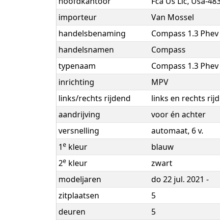
hoofdkantoor
Fca Us Llc, Usa-48
importeur
Van Mossel
handelsbenaming
Compass 1.3 Phev
handelsnamen
Compass
typenaam
Compass 1.3 Phev
inrichting
MPV
links/rechts rijdend
links en rechts ri
aandrijving
voor én achter
versnelling
automaat, 6 v.
e
1
kleur
blauw
e
2
kleur
zwart
modeljaren
do 22 jul. 2021 -
zitplaatsen
5
deuren
5