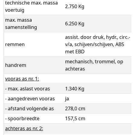
technische max. massa
2.750 Kg
voertuig
max. massa
6.250 Kg
samenstelling
assist. door druk, hydr., circ.-
remmen
v/a, schijven/schijven, ABS
met EBD
mechanisch, trommel, op
handrem
achteras
vooras as nr. 1:
- max. aslast vooras
1.340 Kg
- aangedreven vooras
ja
- afstand volgende as
278,0 cm
- spoorbreedte
157,5 cm
achteras as nr. 2: