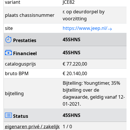
variant
JCE82
r. op deurdorpel by
plaats chassisnummer
voorzitting
site
https://www.jeep.nl/
45SHNS
Prestaties
45SHNS
Financieel
catalogusprijs
€ 77.220,00
bruto BPM
€ 20.140,00
Bijtelling: Youngtimer, 35%
bijtelling over de
bijtelling
dagwaarde, geldig vanaf 12-
01-2021.
45SHNS
Status
eigenaren privé / zakelijk
1 / 0