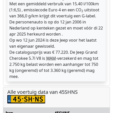
Met een gemiddeld verbruik van 15.40 l/100km
(1:6,5) , emissiecode Euro 4 en een CO
uitstoot
2
van 366,0 g/km krijgt dit voertuig een G-label.
De personenauto is op do 12 jan 2006 in
Nederland op kenteken gezet en moet vóór di 22
apr 2025 herkeurd worden .
Op wo 12 jun 2024 is deze Jeep voor het laatst
van eigenaar gewisseld.
De catalogusprijs was € 77.220. De Jeep Grand
Cherokee 5.7i V8 is
WAM
-verzekerd en mag tot
2.750 kg belast worden een aanhanger tot 750
kg (ongeremd) of tot 3.360 kg (geremd) mag
mee.
Alle voertuig data van 45SHNS
45SHNS