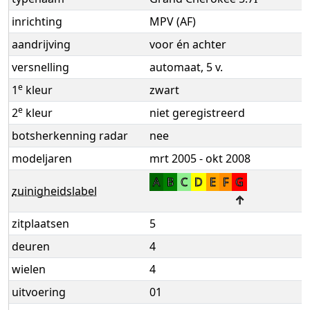
inrichting
MPV (AF)
aandrijving
voor én achter
versnelling
automaat, 5 v.
e
1
kleur
zwart
e
2
kleur
niet geregistreerd
botsherkenning radar
nee
modeljaren
mrt 2005 - okt 2008
A
B
C
D
E
F
G
zuinigheidslabel
↑
zitplaatsen
5
deuren
4
wielen
4
uitvoering
01