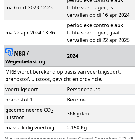
ma 6 mrt 2023 12:23
lichte voertuigen, is
vervallen op di 16 apr 2024
periodieke controle apk
ma 22 apr 2024 13:36
lichte voertuigen, gaat
vervallen op di 22 apr 2025
MRB
/
2024
Wegenbelasting
MRB wordt berekend op basis van voertuigsoort,
brandstof, uitstoot, gewicht en provincie.
voertuigsoort
Personenauto
brandstof 1
Benzine
gecombineerde CO
2
366 g/km
uitstoot
massa ledig voertuig
2.150 Kg
Alle voertuiggegevens van Jeep Grand Cherokee 5.7i V8