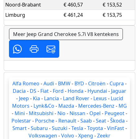
Noord-Brabant
€ 460,57
€ 153,52
Limburg
€ 461,24
€ 153,75
Meer Jeep Grand Cherokee 5.7i V8 kentekens
Alfa Romeo
-
Audi
-
BMW
-
BYD
-
Citroën
-
Cupra
-
Dacia
-
DS
-
Fiat
-
Ford
-
Honda
-
Hyundai
-
Jaguar
-
Jeep
-
Kia
-
Lancia
-
Land Rover
-
Lexus
-
Lucid
Motors
-
Lynk&Co
-
Mazda
-
Mercedes-Benz
-
MG
-
Mini
-
Mitsubishi
-
Nio
-
Nissan
-
Opel
-
Peugeot
-
Polestar
-
Porsche
-
Renault
-
Saab
-
Seat
-
Škoda
-
Smart
-
Subaru
-
Suzuki
-
Tesla
-
Toyota
-
VinFast
-
Volkswagen
-
Volvo
-
Xpeng
-
Zeekr