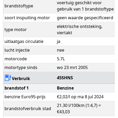
voertuig geschikt voor
brandstoftype
gebruik van 1 brandstoftype
soort inspuiting motor
geen waarde gespecificeerd
elektrische ontsteking,
type motor
viertakt
uitlaatgas circulatie
ja
lucht injectie
nee
motorcode
5.7L
motortype sinds
wo 23 mrt 2005
45SHNS
Verbruik
brandstof 1
Benzine
benzine Euro95-prijs
€2,02/l op ma 8 jul 2024
21.30 l/100km (1:4,7) =
brandstofverbruik stad
€43,03