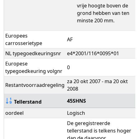
vrije hoogte boven de
grond hebben van ten
minste 200 mm.
Europees
AF
carrosserietype
NL typegoedkeuringsnr
e4*2001/116*0095*01
Europese
0
typegoedkeuring volgnr
za 20 okt 2007 - ma 20 okt
Restantvoorraadregeling
2008
45SHNS
Tellerstand
oordeel
Logisch
De geregistreerde
tellerstand is telkens hoger
dan de daarvoor