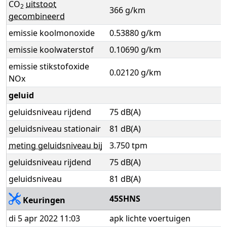
CO
uitstoot
2
366 g/km
gecombineerd
emissie koolmonoxide
0.53880 g/km
emissie koolwaterstof
0.10690 g/km
emissie stikstofoxide
0.02120 g/km
NOx
geluid
geluidsniveau rijdend
75 dB(A)
geluidsniveau stationair
81 dB(A)
meting geluidsniveau bij
3.750 tpm
geluidsniveau rijdend
75 dB(A)
geluidsniveau
81 dB(A)
45SHNS
Keuringen
di 5 apr 2022 11:03
apk lichte voertuigen