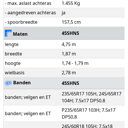
- max. aslast achteras
1.455 Kg
- aangedreven achteras
ja
- spoorbreedte
157,5 cm
45SHNS
Maten
lengte
4,75 m
breedte
1,87 m
hoogte
1,74 - 1,79 m
wielbasis
2,78 m
Banden
45SHNS
235/65R17 105H, 245/65R17
banden; velgen en ET
104H; 7.5x17 DP50.8
P235/65R17 103H; 7.5x17
banden; velgen en ET
DP50.8
245/60R18 105H; 7.5x18