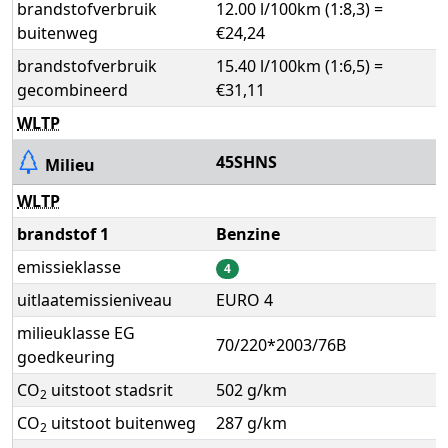
brandstofverbruik
12.00 l/100km (1:8,3) =
buitenweg
€24,24
brandstofverbruik
15.40 l/100km (1:6,5) =
gecombineerd
€31,11
WLTP
45SHNS
Milieu
WLTP
brandstof 1
Benzine
emissieklasse
4
uitlaatemissieniveau
EURO 4
milieuklasse EG
70/220*2003/76B
goedkeuring
CO
uitstoot stadsrit
502 g/km
2
CO
uitstoot buitenweg
287 g/km
2