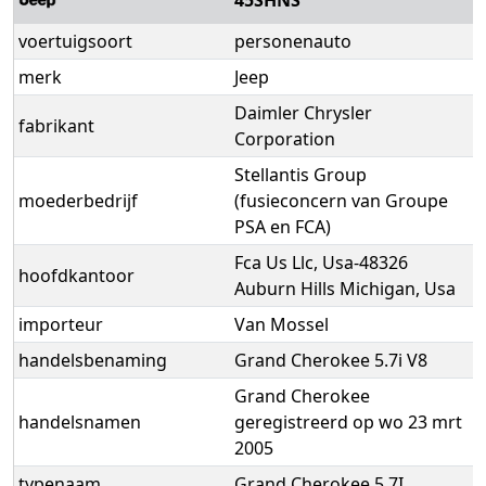
voertuigsoort
personenauto
merk
Jeep
Daimler Chrysler
fabrikant
Corporation
Stellantis Group
moederbedrijf
(fusieconcern van Groupe
PSA en FCA)
Fca Us Llc, Usa-48326
hoofdkantoor
Auburn Hills Michigan, Usa
importeur
Van Mossel
handelsbenaming
Grand Cherokee 5.7i V8
Grand Cherokee
handelsnamen
geregistreerd op wo 23 mrt
2005
typenaam
Grand Cherokee 5.7I