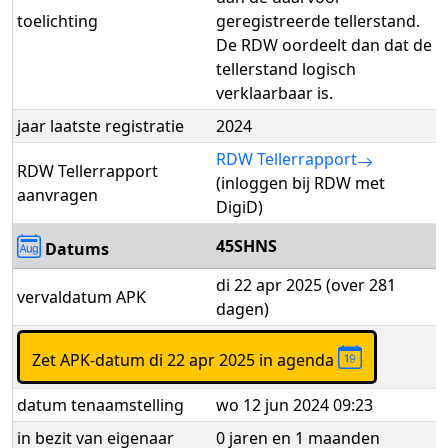
toelichting
geregistreerde tellerstand.
De RDW oordeelt dan dat de
tellerstand logisch
verklaarbaar is.
jaar laatste registratie
2024
RDW Tellerrapport
RDW Tellerrapport
(inloggen bij RDW met
aanvragen
DigiD)
45SHNS
Datums
di 22 apr 2025 (over 281
vervaldatum APK
dagen)
Zet APK-datum di 22 apr 2025 in agenda
datum tenaamstelling
wo 12 jun 2024 09:23
in bezit van eigenaar
0 jaren en 1 maanden