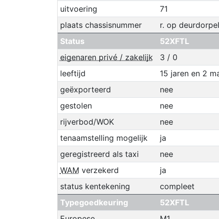
uitvoering
71
plaats chassisnummer
r. op deurdorpel
Status
52XFTL
eigenaren privé / zakelijk
3 / 0
leeftijd
15 jaren en 2 
geëxporteerd
nee
gestolen
nee
rijverbod/WOK
nee
tenaamstelling mogelijk
ja
geregistreerd als taxi
nee
WAM
verzekerd
ja
status kentekening
compleet
Typegoedkeuring
52XFTL
Europese
M1