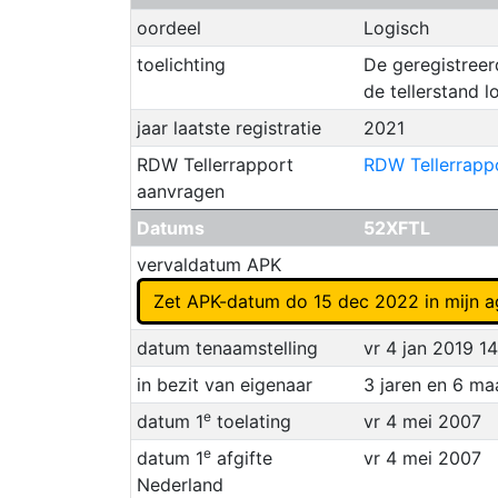
oordeel
Logisch
toelichting
De geregistreer
de tellerstand l
jaar laatste registratie
2021
RDW Tellerrapport
RDW Tellerrapp
aanvragen
Datums
52XFTL
vervaldatum APK
Zet APK-datum do 15 dec 2022 in mijn 
datum tenaamstelling
vr 4 jan 2019 1
in bezit van eigenaar
3 jaren en 6 m
e
datum 1
toelating
vr 4 mei 2007
e
datum 1
afgifte
vr 4 mei 2007
Nederland