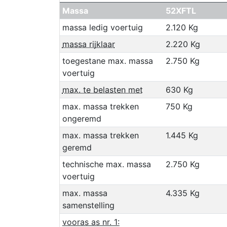
Massa
52XFTL
massa ledig voertuig
2.120 Kg
massa rijklaar
2.220 Kg
toegestane max. massa
2.750 Kg
voertuig
max. te belasten met
630 Kg
max. massa trekken
750 Kg
ongeremd
max. massa trekken
1.445 Kg
geremd
technische max. massa
2.750 Kg
voertuig
max. massa
4.335 Kg
samenstelling
vooras as nr. 1: