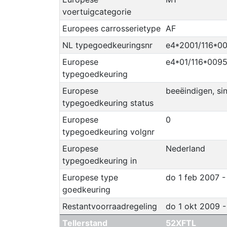
voertuigcategorie
Europees carrosserietype
AF
NL typegoedkeuringsnr
e4*2001/116*0
Europese
e4*01/116*009
typegoedkeuring
Europese
beeëindigen, si
typegoedkeuring status
Europese
0
typegoedkeuring volgnr
Europese
Nederland
typegoedkeuring in
Europese type
do 1 feb 2007 
goedkeuring
Restantvoorraadregeling
do 1 okt 2009 -
Tellerstand
52XFTL