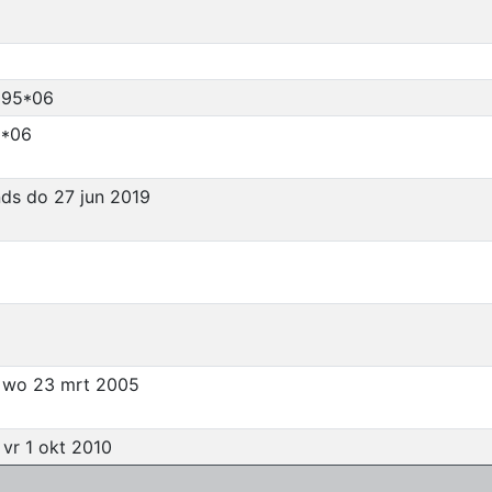
095*06
5*06
nds do 27 jun 2019
- wo 23 mrt 2005
 vr 1 okt 2010