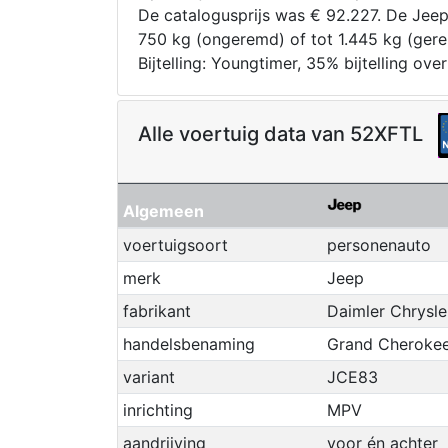
De catalogusprijs was € 92.227. De Jee
750 kg (ongeremd) of tot 1.445 kg (ge
Bijtelling: Youngtimer, 35% bijtelling o
Alle voertuig data van 52XFTL
Algemeen
voertuigsoort
personenauto
merk
Jeep
fabrikant
Daimler Chrysle
handelsbenaming
Grand Cherokee
variant
JCE83
inrichting
MPV
aandrijving
voor én achter