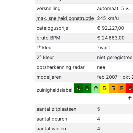
versnelling
automaat, 5 v.
max. snelheid constructie
245 km/u
catalogusprijs
€ 92.227,00
bruto BPM
€ 24.663,00
e
1
kleur
zwart
e
2
kleur
niet geregistree
botsherkenning radar
nee
modeljaren
feb 2007 - okt 
A
B
C
D
E
F
G
zuinigheidslabel
↑
aantal zitplaatsen
5
aantal deuren
4
aantal wielen
4