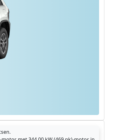
tsen.
-motor met 344.00 kW (469 pk)-motor in