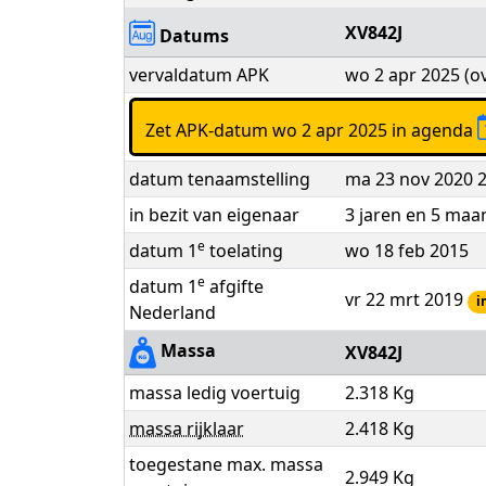
XV842J
Datums
vervaldatum APK
wo 2 apr 2025 (o
Zet APK-datum wo 2 apr 2025 in agenda
datum tenaamstelling
ma 23 nov 2020 2
in bezit van eigenaar
3 jaren en 5 ma
e
datum 1
toelating
wo 18 feb 2015
e
datum 1
afgifte
vr 22 mrt 2019
i
Nederland
Massa
XV842J
massa ledig voertuig
2.318 Kg
massa rijklaar
2.418 Kg
toegestane max. massa
2.949 Kg