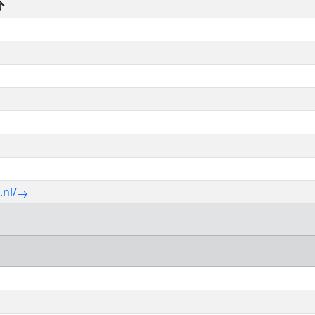
↑
.nl/