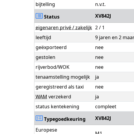
bijtelling
n.v.t.
XV842J
Status
eigenaren privé / zakelijk
2 / 1
leeftijd
9 jaren en 2 ma
geëxporteerd
nee
gestolen
nee
rijverbod/WOK
nee
tenaamstelling mogelijk
ja
geregistreerd als taxi
nee
WAM
verzekerd
ja
status kentekening
compleet
XV842J
Typegoedkeuring
Europese
M1