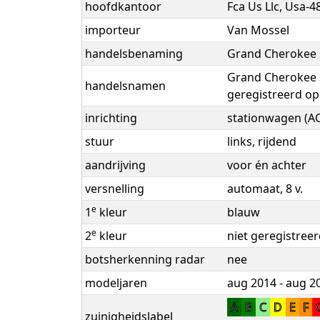
hoofdkantoor
Fca Us Llc, Usa-
importeur
Van Mossel
handelsbenaming
Grand Cherokee 
Grand Cherokee 
handelsnamen
geregistreerd op
inrichting
stationwagen (AC
stuur
links, rijdend
aandrijving
voor én achter
versnelling
automaat, 8 v.
e
1
kleur
blauw
e
2
kleur
niet geregistree
botsherkenning radar
nee
modeljaren
aug 2014 - aug 2
A
B
C
D
E
F
zuinigheidslabel