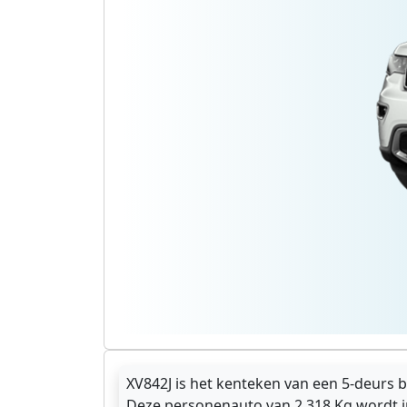
XV842J is het kenteken van een 5-deurs 
Deze personenauto van 2.318 Kg wordt i