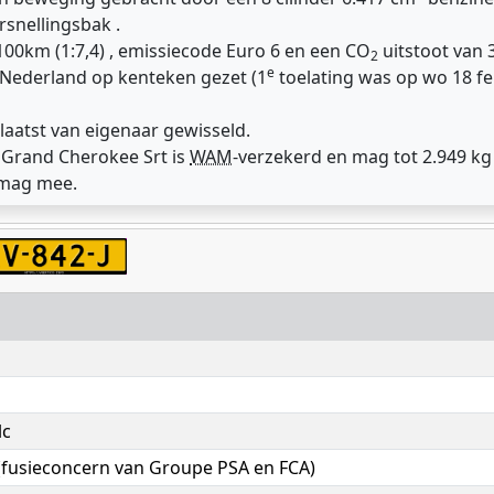
rsnellingsbak .
100km (1:7,4) , emissiecode Euro 6 en een CO
uitstoot van 3
2
e
 Nederland op kenteken gezet (1
toelating was op wo 18 fe
laatst van eigenaar gewisseld.
p Grand Cherokee Srt is
WAM
-verzekerd en mag tot 2.949 k
 mag mee.
lc
 (fusieconcern van Groupe PSA en FCA)