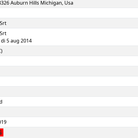
48326 Auburn Hills Michigan, Usa
Srt
Srt
 di 5 aug 2014
)
rd
019
G