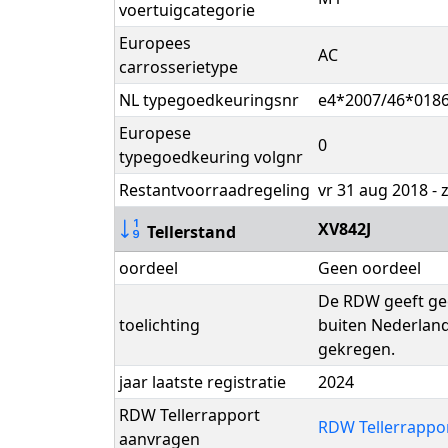
voertuigcategorie
Europees
AC
carrosserietype
NL typegoedkeuringsnr
e4*2007/46*018
Europese
0
typegoedkeuring volgnr
Restantvoorraadregeling
vr 31 aug 2018 - 
XV842J
Tellerstand
oordeel
Geen oordeel
De RDW geeft gee
toelichting
buiten Nederland
gekregen.
jaar laatste registratie
2024
RDW Tellerrapport
RDW Tellerrappo
aanvragen