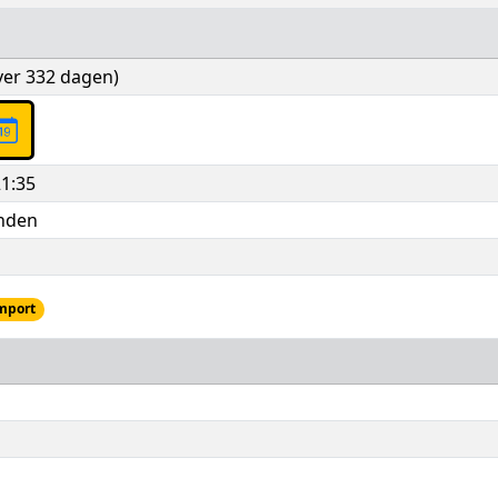
ver 332 dagen)
1:35
anden
mport