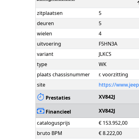
zitplaatsen
5
deuren
5
wielen
4
uitvoering
F5HN3A
variant
JLKCS
type
WK
plaats chassisnummer
r. voorzitting
site
https://www.jeep
XV842J
Prestaties
XV842J
Financieel
catalogusprijs
€ 153.952,00
bruto BPM
€ 8.222,00