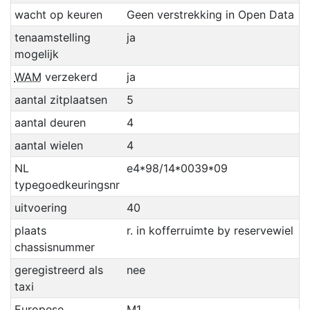
wacht op keuren
Geen verstrekking in Open Data
tenaamstelling
ja
mogelijk
WAM
verzekerd
ja
aantal zitplaatsen
5
aantal deuren
4
aantal wielen
4
NL
e4*98/14*0039*09
typegoedkeuringsnr
uitvoering
40
plaats
r. in kofferruimte by reservewiel
chassisnummer
geregistreerd als
nee
taxi
Europese
M1