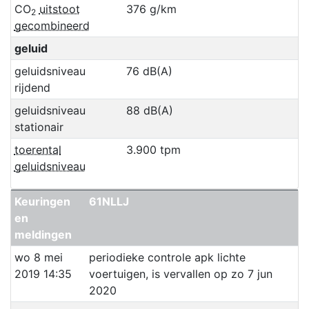
CO
uitstoot
376 g/km
2
gecombineerd
geluid
geluidsniveau
76 dB(A)
rijdend
geluidsniveau
88 dB(A)
stationair
toerental
3.900 tpm
geluidsniveau
Keuringen
61NLLJ
en
meldingen
wo 8 mei
periodieke controle apk lichte
2019 14:35
voertuigen, is vervallen op zo 7 jun
2020