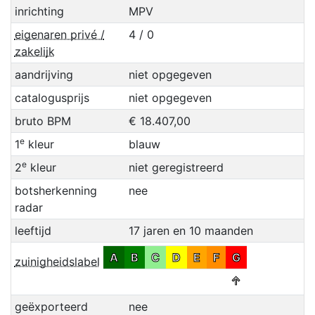
inrichting
MPV
eigenaren privé /
4 / 0
zakelijk
aandrijving
niet opgegeven
catalogusprijs
niet opgegeven
bruto BPM
€ 18.407,00
e
1
kleur
blauw
e
2
kleur
niet geregistreerd
botsherkenning
nee
radar
leeftijd
17 jaren en 10 maanden
A
B
C
D
E
F
G
zuinigheidslabel
↑
geëxporteerd
nee