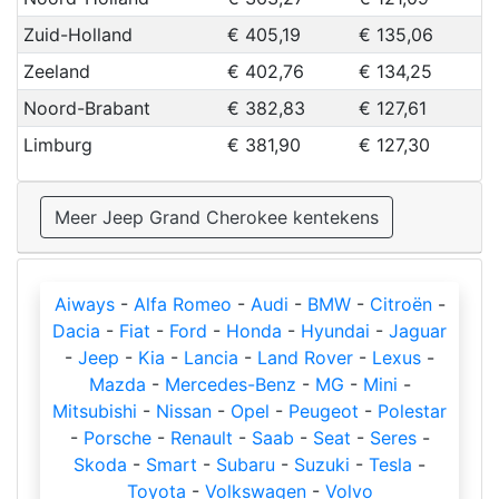
Zuid-Holland
€ 405,19
€ 135,06
Zeeland
€ 402,76
€ 134,25
Noord-Brabant
€ 382,83
€ 127,61
Limburg
€ 381,90
€ 127,30
Meer Jeep Grand Cherokee kentekens
Aiways
-
Alfa Romeo
-
Audi
-
BMW
-
Citroën
-
Dacia
-
Fiat
-
Ford
-
Honda
-
Hyundai
-
Jaguar
-
Jeep
-
Kia
-
Lancia
-
Land Rover
-
Lexus
-
Mazda
-
Mercedes-Benz
-
MG
-
Mini
-
Mitsubishi
-
Nissan
-
Opel
-
Peugeot
-
Polestar
-
Porsche
-
Renault
-
Saab
-
Seat
-
Seres
-
Skoda
-
Smart
-
Subaru
-
Suzuki
-
Tesla
-
Toyota
-
Volkswagen
-
Volvo