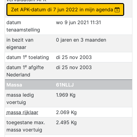
Zet APK-datum di 7 jun 2022 in mijn agenda
datum
wo 9 jun 2021 11:31
tenaamstelling
in bezit van
0 jaren en 3 maanden
eigenaar
e
datum 1
toelating
di 25 nov 2003
e
datum 1
afgifte
di 25 nov 2003
Nederland
Massa
61NLLJ
massa ledig
1.969 Kg
voertuig
massa rijklaar
2.069 Kg
toegestane max.
2.495 Kg
massa voertuig