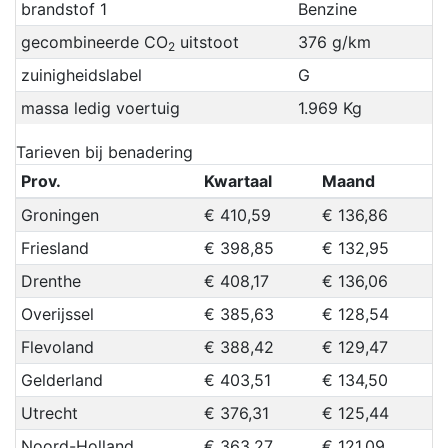
brandstof 1
Benzine
gecombineerde CO
uitstoot
376 g/km
2
zuinigheidslabel
G
massa ledig voertuig
1.969 Kg
Tarieven bij benadering
Prov.
Kwartaal
Maand
Groningen
€ 410,59
€ 136,86
Friesland
€ 398,85
€ 132,95
Drenthe
€ 408,17
€ 136,06
Overijssel
€ 385,63
€ 128,54
Flevoland
€ 388,42
€ 129,47
Gelderland
€ 403,51
€ 134,50
Utrecht
€ 376,31
€ 125,44
Noord-Holland
€ 363,27
€ 121,09