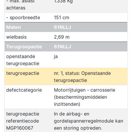
- max. aslast
1.338 Kg
achteras
- spoorbreedte
151 cm
Maten
61NLLJ
wielbasis
2,69 m
Terugroepactie
61NLLJ
openstaande
ja
terugroepactie
terugroepactie
nr. 1, status: Openstaande
terugroepactie
defectcategorie
Motorrijtuigen - carrosserie
(beschermingsmiddelen
inzittenden)
terugroepactie
In de airbag- en
referentiecode
gordelspannerregelmodule kan
MGP160067
een storing optreden.