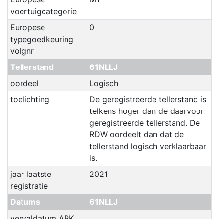
voertuigcategorie
Europese
0
typegoedkeuring
volgnr
Tellerstand
61NLLJ
oordeel
Logisch
toelichting
De geregistreerde tellerstand is
telkens hoger dan de daarvoor
geregistreerde tellerstand. De
RDW oordeelt dan dat de
tellerstand logisch verklaarbaar
is.
jaar laatste
2021
registratie
Datums
61NLLJ
vervaldatum APK