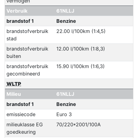
vermogen
Verbruik
61NLLJ
brandstof 1
Benzine
brandstofverbruik
22.00 l/100km (1:4,5)
stad
brandstofverbruik
12.00 l/100km (1:8,3)
buiten
brandstofverbruik
15.90 l/100km (1:6,3)
gecombineerd
WLTP
Milieu
61NLLJ
brandstof 1
Benzine
emissiecode
Euro 3
milieuklasse EG
70/220*2001/100A
goedkeuring