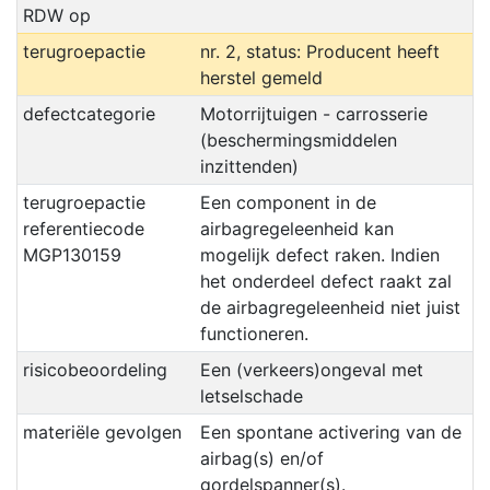
RDW op
terugroepactie
nr. 2, status: Producent heeft
herstel gemeld
defectcategorie
Motorrijtuigen - carrosserie
(beschermingsmiddelen
inzittenden)
terugroepactie
Een component in de
referentiecode
airbagregeleenheid kan
MGP130159
mogelijk defect raken. Indien
het onderdeel defect raakt zal
de airbagregeleenheid niet juist
functioneren.
risicobeoordeling
Een (verkeers)ongeval met
letselschade
materiële gevolgen
Een spontane activering van de
airbag(s) en/of
gordelspanner(s).