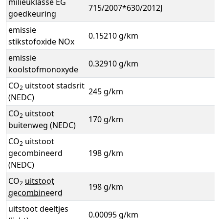
milieuklasse EG
715/2007*630/2012J
goedkeuring
emissie
0.15210 g/km
stikstofoxide NOx
emissie
0.32910 g/km
koolstofmonoxyde
CO
uitstoot stadsrit
2
245 g/km
(NEDC)
CO
uitstoot
2
170 g/km
buitenweg (NEDC)
CO
uitstoot
2
gecombineerd
198 g/km
(NEDC)
CO
uitstoot
2
198 g/km
gecombineerd
uitstoot deeltjes
0.00095 g/km