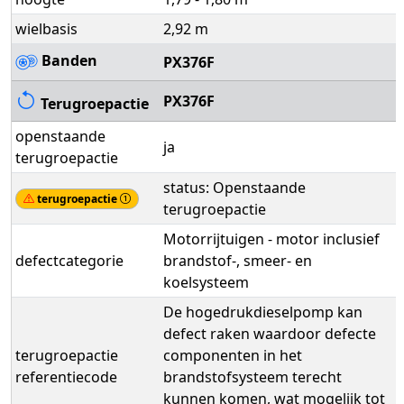
wielbasis
2,92 m
Banden
PX376F
PX376F
Terugroepactie
openstaande
ja
terugroepactie
status: Openstaande
terugroepactie
terugroepactie
Motorrijtuigen - motor inclusief
defectcategorie
brandstof-, smeer- en
koelsysteem
De hogedrukdieselpomp kan
defect raken waardoor defecte
terugroepactie
componenten in het
referentiecode
brandstofsysteem terecht
kunnen komen, wat mogelijk tot