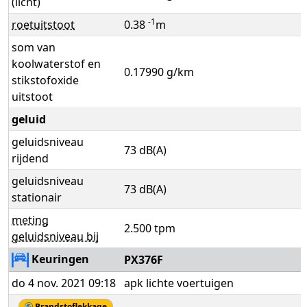
(licht)
-1
roetuitstoot
0.38
m
som van
koolwaterstof en
0.17990 g/km
stikstofoxide
uitstoot
geluid
geluidsniveau
73 dB(A)
rijdend
geluidsniveau
73 dB(A)
stationair
meting
2.500 tpm
geluidsniveau bij
Keuringen
PX376F
do 4 nov. 2021 09:18
apk lichte voertuigen
Brandstoflekkage