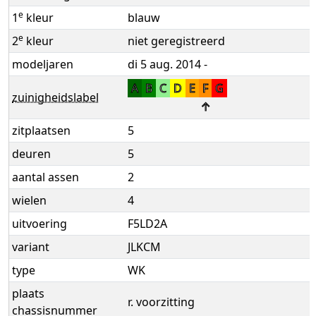
e
1
kleur
blauw
e
2
kleur
niet geregistreerd
modeljaren
di 5 aug. 2014 -
A
B
C
D
E
F
G
zuinigheidslabel
↑
zitplaatsen
5
deuren
5
aantal assen
2
wielen
4
uitvoering
F5LD2A
variant
JLKCM
type
WK
plaats
r. voorzitting
chassisnummer