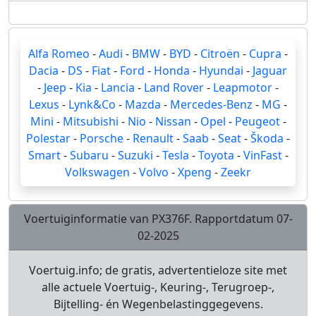
Alfa Romeo
-
Audi
-
BMW
-
BYD
-
Citroën
-
Cupra
-
Dacia
-
DS
-
Fiat
-
Ford
-
Honda
-
Hyundai
-
Jaguar
-
Jeep
-
Kia
-
Lancia
-
Land Rover
-
Leapmotor
-
Lexus
-
Lynk&Co
-
Mazda
-
Mercedes-Benz
-
MG
-
Mini
-
Mitsubishi
-
Nio
-
Nissan
-
Opel
-
Peugeot
-
Polestar
-
Porsche
-
Renault
-
Saab
-
Seat
-
Škoda
-
Smart
-
Subaru
-
Suzuki
-
Tesla
-
Toyota
-
VinFast
-
Volkswagen
-
Volvo
-
Xpeng
-
Zeekr
Voertuiginformatie van PX376F. Rapportdatum 07-
02-2025
Voertuig.info; de gratis, advertentieloze site met
alle actuele Voertuig-, Keuring-, Terugroep-,
Bijtelling- én Wegenbelastinggegevens.