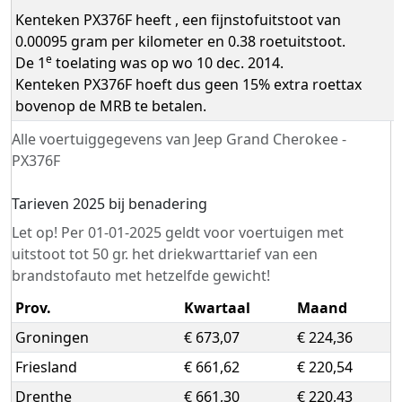
Kenteken PX376F heeft , een fijnstofuitstoot van
0.00095 gram per kilometer en 0.38 roetuitstoot.
e
De 1
toelating was op wo 10 dec. 2014.
Kenteken PX376F hoeft dus geen 15% extra roettax
bovenop de MRB te betalen.
Alle voertuiggegevens van Jeep Grand Cherokee -
PX376F
Tarieven 2025 bij benadering
Let op! Per 01-01-2025 geldt voor voertuigen met
uitstoot tot 50 gr. het driekwarttarief van een
brandstofauto met hetzelfde gewicht!
Prov.
Kwartaal
Maand
Groningen
€ 673,07
€ 224,36
Friesland
€ 661,62
€ 220,54
Drenthe
€ 661,30
€ 220,43