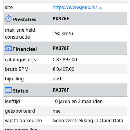
site
https://www.jeep.nl/
PX376F
Prestaties
max. snelheid
190 km/u
constructie
PX376F
Financieel
catalogusprijs
€ 87.897,00
bruto BPM
€ 9.407,00
bijtelling
n.v.t.
PX376F
Status
leeftijd
10 jaren en 2 maanden
geëxporteerd
nee
wacht op keuren
Geen verstrekking in Open Data
tenaamstelling