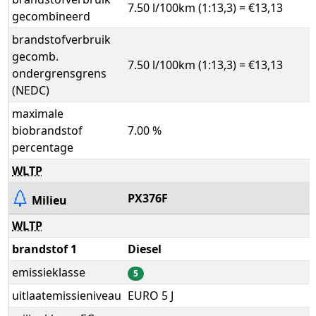
7.50 l/100km (1:13,3) = €13,13
gecombineerd
brandstofverbruik
gecomb.
7.50 l/100km (1:13,3) = €13,13
ondergrensgrens
(NEDC)
maximale
biobrandstof
7.00 %
percentage
WLTP
PX376F
Milieu
WLTP
brandstof 1
Diesel
emissieklasse
5
uitlaatemissieniveau
EURO 5 J