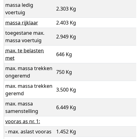
massa ledig
2.303 Kg
voertuig
massa rijklaar
2.403 Kg
toegestane max.
2.949 Kg
massa voertuig
max. te belasten
646 Kg
met
max. massa trekken
750 Kg
ongeremd
max. massa trekken
3.500 Kg
geremd
max. massa
6.449 Kg
samenstelling
vooras as nr. 1:
- max. aslast vooras
1.452 Kg