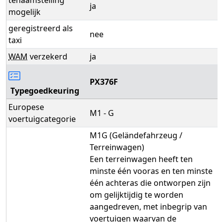
ja
mogelijk
geregistreerd als
nee
taxi
WAM
verzekerd
ja
PX376F
Typegoedkeuring
Europese
M1 - G
voertuigcategorie
M1G (Geländefahrzeug /
Terreinwagen)
Een terreinwagen heeft ten
minste één vooras en ten minste
één achteras die ontworpen zijn
om gelijktijdig te worden
aangedreven, met inbegrip van
voertuigen waarvan de