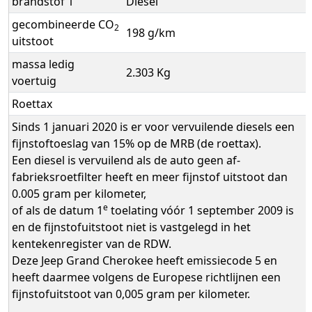
brandstof 1
Diesel
gecombineerde CO
2
198 g/km
uitstoot
massa ledig
2.303 Kg
voertuig
Roettax
Sinds 1 januari 2020 is er voor vervuilende diesels een
fijnstoftoeslag van 15% op de MRB (de roettax).
Een diesel is vervuilend als de auto geen af-
fabrieksroetfilter heeft en meer fijnstof uitstoot dan
0.005 gram per kilometer,
e
of als de datum 1
toelating vóór 1 september 2009 is
en de fijnstofuitstoot niet is vastgelegd in het
kentekenregister van de RDW.
Deze Jeep Grand Cherokee heeft emissiecode 5 en
heeft daarmee volgens de Europese richtlijnen een
fijnstofuitstoot van 0,005 gram per kilometer.