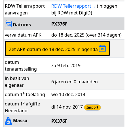
RDW Tellerrapport
RDW Tellerrapport
(inloggen
aanvragen
bij RDW met DigiD)
PX376F
Datums
vervaldatum APK
do 18 dec. 2025 (over 314 dagen)
Zet APK-datum do 18 dec. 2025 in agenda
datum
za 9 feb. 2019
tenaamstelling
in bezit van
6 jaren en 0 maanden
eigenaar
e
datum 1
toelating
wo 10 dec. 2014
e
datum 1
afgifte
di 14 nov. 2017
Import
Nederland
Massa
PX376F