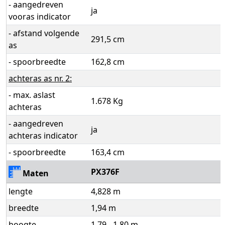
- aangedreven
ja
vooras indicator
- afstand volgende
291,5 cm
as
- spoorbreedte
162,8 cm
achteras as nr. 2:
- max. aslast
1.678 Kg
achteras
- aangedreven
ja
achteras indicator
- spoorbreedte
163,4 cm
PX376F
Maten
lengte
4,828 m
breedte
1,94 m
hoogte
1,79 - 1,80 m