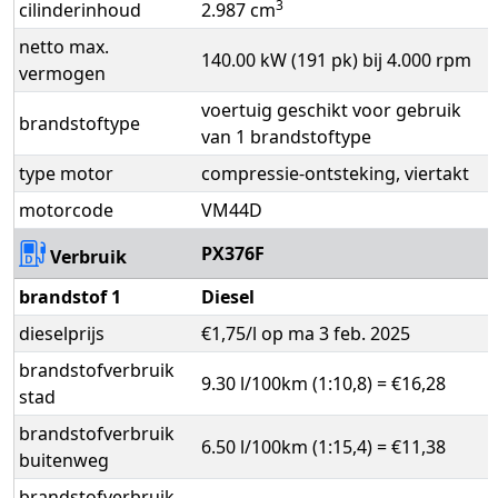
3
cilinderinhoud
2.987 cm
netto max.
140.00 kW (191 pk) bij 4.000 rpm
vermogen
voertuig geschikt voor gebruik
brandstoftype
van 1 brandstoftype
type motor
compressie-ontsteking, viertakt
motorcode
VM44D
PX376F
Verbruik
brandstof 1
Diesel
dieselprijs
€1,75/l op ma 3 feb. 2025
brandstofverbruik
9.30 l/100km (1:10,8) = €16,28
stad
brandstofverbruik
6.50 l/100km (1:15,4) = €11,38
buitenweg
brandstofverbruik