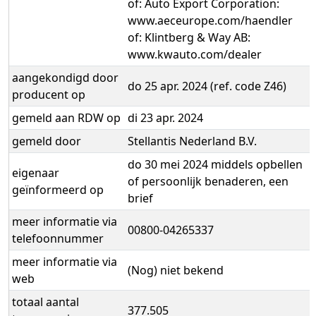
of: Auto Export Corporation:
www.aeceurope.com/haendler
of: Klintberg & Way AB:
www.kwauto.com/dealer
aangekondigd door
do 25 apr. 2024 (ref. code Z46)
producent op
gemeld aan RDW op
di 23 apr. 2024
gemeld door
Stellantis Nederland B.V.
do 30 mei 2024 middels opbellen
eigenaar
of persoonlijk benaderen, een
geïnformeerd op
brief
meer informatie via
00800-04265337
telefoonnummer
meer informatie via
(Nog) niet bekend
web
totaal aantal
377.505