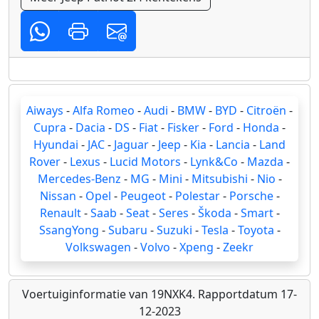
Aiways
-
Alfa Romeo
-
Audi
-
BMW
-
BYD
-
Citroën
-
Cupra
-
Dacia
-
DS
-
Fiat
-
Fisker
-
Ford
-
Honda
-
Hyundai
-
JAC
-
Jaguar
-
Jeep
-
Kia
-
Lancia
-
Land
Rover
-
Lexus
-
Lucid Motors
-
Lynk&Co
-
Mazda
-
Mercedes-Benz
-
MG
-
Mini
-
Mitsubishi
-
Nio
-
Nissan
-
Opel
-
Peugeot
-
Polestar
-
Porsche
-
Renault
-
Saab
-
Seat
-
Seres
-
Škoda
-
Smart
-
SsangYong
-
Subaru
-
Suzuki
-
Tesla
-
Toyota
-
Volkswagen
-
Volvo
-
Xpeng
-
Zeekr
Voertuiginformatie van 19NXK4. Rapportdatum 17-
12-2023