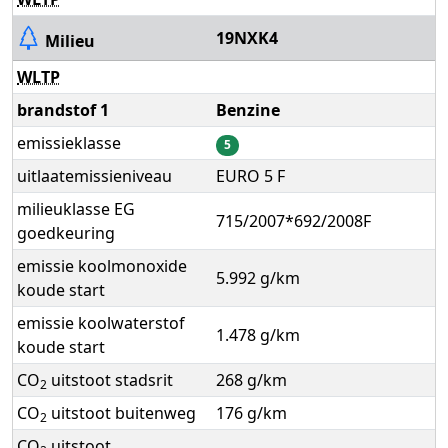
19NXK4
Milieu
WLTP
brandstof 1
Benzine
emissieklasse
5
uitlaatemissieniveau
EURO 5 F
milieuklasse EG
715/2007*692/2008F
goedkeuring
emissie koolmonoxide
5.992 g/km
koude start
emissie koolwaterstof
1.478 g/km
koude start
CO
uitstoot stadsrit
268 g/km
2
CO
uitstoot buitenweg
176 g/km
2
CO
uitstoot