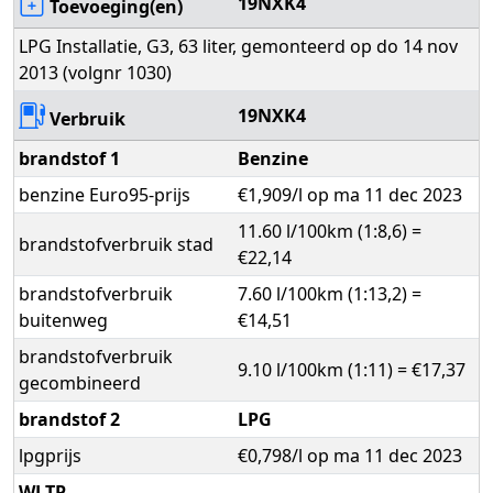
19NXK4
Toevoeging(en)
LPG Installatie, G3, 63 liter, gemonteerd op do 14 nov
2013 (volgnr 1030)
19NXK4
Verbruik
brandstof 1
Benzine
benzine Euro95-prijs
€1,909/l op ma 11 dec 2023
11.60 l/100km (1:8,6) =
brandstofverbruik stad
€22,14
brandstofverbruik
7.60 l/100km (1:13,2) =
buitenweg
€14,51
brandstofverbruik
9.10 l/100km (1:11) = €17,37
gecombineerd
brandstof 2
LPG
lpgprijs
€0,798/l op ma 11 dec 2023
WLTP