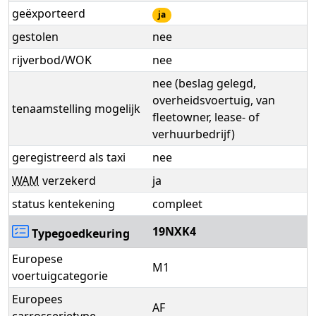
geëxporteerd
ja
gestolen
nee
rijverbod/WOK
nee
nee (beslag gelegd,
overheidsvoertuig, van
tenaamstelling mogelijk
fleetowner, lease- of
verhuurbedrijf)
geregistreerd als taxi
nee
WAM
verzekerd
ja
status kentekening
compleet
19NXK4
Typegoedkeuring
Europese
M1
voertuigcategorie
Europees
AF