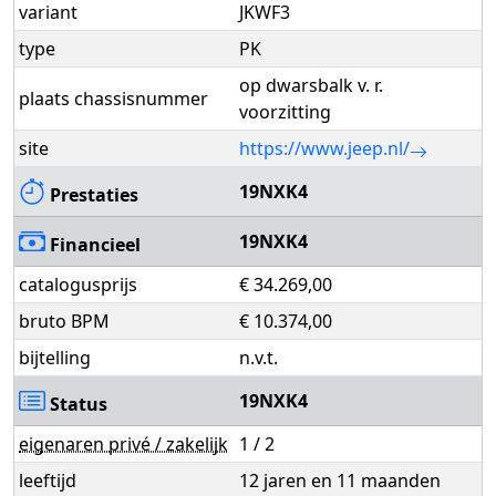
variant
JKWF3
type
PK
op dwarsbalk v. r.
plaats chassisnummer
voorzitting
site
https://www.jeep.nl/
19NXK4
Prestaties
19NXK4
Financieel
catalogusprijs
€ 34.269,00
bruto BPM
€ 10.374,00
bijtelling
n.v.t.
19NXK4
Status
eigenaren privé / zakelijk
1 / 2
leeftijd
12 jaren en 11 maanden