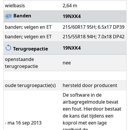
wielbasis
2,64 m
Banden
19NXK4
banden; velgen en ET
215/60R17 95H; 6.5x17 DP39
banden; velgen en ET
215/55R18 94H; 7.0x18 DP42
19NXK4
Terugroepactie
openstaande
nee
terugroepactie
oude terugroepactie(s)
hersteld door producent
De software in de
airbagregelmodule bevat
een fout. Hierdoor bestaat
de kans dat tijdens een
- ma 16 sep 2013
koprol met een lage
snelheid de