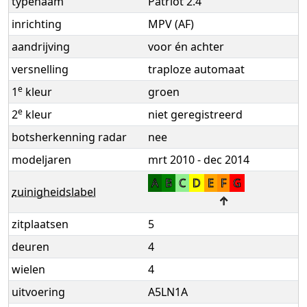
typenaam
Patriot 2.4
inrichting
MPV (AF)
aandrijving
voor én achter
versnelling
traploze automaat
e
1
kleur
groen
e
2
kleur
niet geregistreerd
botsherkenning radar
nee
modeljaren
mrt 2010 - dec 2014
A
B
C
D
E
F
G
zuinigheidslabel
↑
zitplaatsen
5
deuren
4
wielen
4
uitvoering
A5LN1A