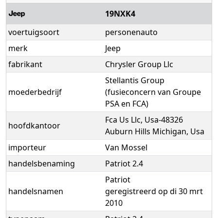
19NXK4
voertuigsoort
personenauto
merk
Jeep
fabrikant
Chrysler Group Llc
Stellantis Group
moederbedrijf
(fusieconcern van Groupe
PSA en FCA)
Fca Us Llc, Usa-48326
hoofdkantoor
Auburn Hills Michigan, Usa
importeur
Van Mossel
handelsbenaming
Patriot 2.4
Patriot
handelsnamen
geregistreerd op di 30 mrt
2010