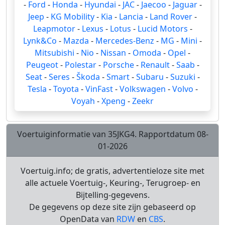
-
Ford
-
Honda
-
Hyundai
-
JAC
-
Jaecoo
-
Jaguar
-
Jeep
-
KG Mobility
-
Kia
-
Lancia
-
Land Rover
-
Leapmotor
-
Lexus
-
Lotus
-
Lucid Motors
-
Lynk&Co
-
Mazda
-
Mercedes-Benz
-
MG
-
Mini
-
Mitsubishi
-
Nio
-
Nissan
-
Omoda
-
Opel
-
Peugeot
-
Polestar
-
Porsche
-
Renault
-
Saab
-
Seat
-
Seres
-
Škoda
-
Smart
-
Subaru
-
Suzuki
-
Tesla
-
Toyota
-
VinFast
-
Volkswagen
-
Volvo
-
Voyah
-
Xpeng
-
Zeekr
Voertuiginformatie van 35JKG4. Rapportdatum 08-
01-2026
Voertuig.info; de gratis, advertentieloze site met
alle actuele Voertuig-, Keuring-, Terugroep- en
Bijtelling-gegevens.
De gegevens op deze site zijn gebaseerd op
OpenData van
RDW
en
CBS
.