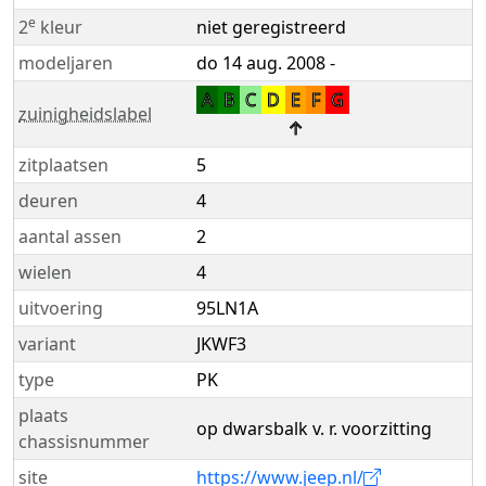
e
2
kleur
niet geregistreerd
modeljaren
do 14 aug. 2008 -
A
B
C
D
E
F
G
zuinigheidslabel
↑
zitplaatsen
5
deuren
4
aantal assen
2
wielen
4
uitvoering
95LN1A
variant
JKWF3
type
PK
plaats
op dwarsbalk v. r. voorzitting
chassisnummer
site
https://www.jeep.nl/