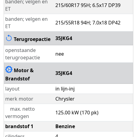
banden; velgen en
215/60R17 95H; 6.5x17 DP39
ET
banden; velgen en
215/55R18 94H; 7.0x18 DP42
ET
35JKG4
Terugroepactie
openstaande
nee
terugroepactie
Motor &
35JKG4
Brandstof
layout
in lijn-inj
merk motor
Chrysler
max. netto
125.00 kW (170 pk)
vermogen
brandstof 1
Benzine
cilinders
4