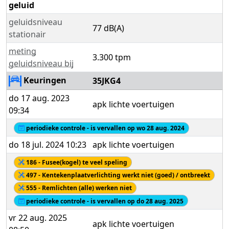
geluid
geluidsniveau
77 dB(A)
stationair
meting
3.300 tpm
geluidsniveau bij
Keuringen
35JKG4
do 17 aug. 2023
apk lichte voertuigen
09:34
periodieke controle - is vervallen op wo 28 aug. 2024
do 18 jul. 2024 10:23
apk lichte voertuigen
186 - Fusee(kogel) te veel speling
497 - Kentekenplaatverlichting werkt niet (goed) / ontbreekt
555 - Remlichten (alle) werken niet
periodieke controle - is vervallen op do 28 aug. 2025
vr 22 aug. 2025
apk lichte voertuigen