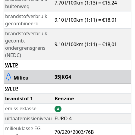
7.70 l/100km (1:13) = €15,24
buitenweg
brandstofverbruik
9.10 l/100km (1:11) = €18,01
gecombineerd
brandstofverbruik
gecomb.
9.10 l/100km (1:11) = €18,01
ondergrensgrens
(NEDC)
WLTP
35JKG4
Milieu
WLTP
brandstof 1
Benzine
emissieklasse
4
uitlaatemissieniveau
EURO 4
milieuklasse EG
70/220*2003/76B