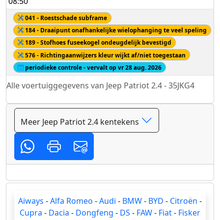
08:50
041 - Roestschade subframe
184 - Draaipunt onafhankelijke wielophanging te veel speling
189 - Stofhoes fuseekogel ondeugdelijk bevestigd
576 - Richtingaanwijzers kleur wijkt af/niet toegestaan
periodieke controle - vervalt op vr 28 aug. 2026
Alle voertuiggegevens van Jeep Patriot 2.4 - 35JKG4
Meer Jeep Patriot 2.4 kentekens
Aiways
-
Alfa Romeo
-
Audi
-
BMW
-
BYD
-
Citroën
-
Cupra
-
Dacia
-
Dongfeng
-
DS
-
FAW
-
Fiat
-
Fisker