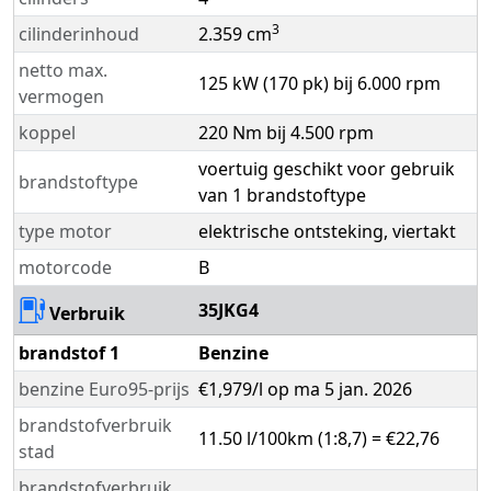
3
cilinderinhoud
2.359 cm
netto max.
125 kW (170 pk) bij 6.000 rpm
vermogen
koppel
220 Nm bij 4.500 rpm
voertuig geschikt voor gebruik
brandstoftype
van 1 brandstoftype
type motor
elektrische ontsteking, viertakt
motorcode
B
35JKG4
Verbruik
brandstof 1
Benzine
benzine Euro95-prijs
€1,979/l op ma 5 jan. 2026
brandstofverbruik
11.50 l/100km (1:8,7) = €22,76
stad
brandstofverbruik