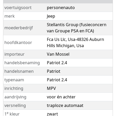
voertuigsoort
personenauto
merk
Jeep
Stellantis Group (fusieconcern
moederbedrijf
van Groupe PSA en FCA)
Fca Us Llc, Usa-48326 Auburn
hoofdkantoor
Hills Michigan, Usa
importeur
Van Mossel
handelsbenaming
Patriot 2.4
handelsnamen
Patriot
typenaam
Patriot 2.4
inrichting
MPV
aandrijving
voor én achter
versnelling
traploze automaat
e
1
kleur
zwart