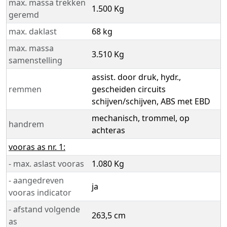
max. massa trekken
1.500 Kg
geremd
max. daklast
68 kg
max. massa
3.510 Kg
samenstelling
assist. door druk, hydr.,
remmen
gescheiden circuits
schijven/schijven, ABS met EBD
mechanisch, trommel, op
handrem
achteras
vooras as nr. 1:
- max. aslast vooras
1.080 Kg
- aangedreven
ja
vooras indicator
- afstand volgende
263,5 cm
as