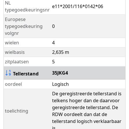
NL
e11*2001/116*0142*06
typegoedkeuringsnr
Europese
typegoedkeuring
0
volgnr
wielen
4
wielbasis
2,635 m
zitplaatsen
5
35JKG4
Tellerstand
oordeel
Logisch
De geregistreerde tellerstand is
telkens hoger dan de daarvoor
geregistreerde tellerstand. De
toelichting
RDW oordeelt dan dat de
tellerstand logisch verklaarbaar
is.