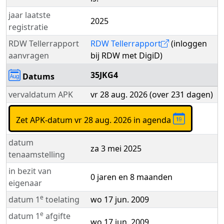
jaar laatste
2025
registratie
RDW Tellerrapport
RDW Tellerrapport
(inloggen
aanvragen
bij RDW met DigiD)
35JKG4
Datums
vervaldatum APK
vr 28 aug. 2026 (over 231 dagen)
Zet APK-datum vr 28 aug. 2026 in agenda
datum
za 3 mei 2025
tenaamstelling
in bezit van
0 jaren en 8 maanden
eigenaar
e
datum 1
toelating
wo 17 jun. 2009
e
datum 1
afgifte
wo 17 jun. 2009