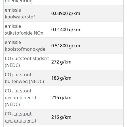
goedkeuring
emissie
0.03900 g/km
koolwaterstof
emissie
0.01400 g/km
stikstofoxide NOx
emissie
0.51800 g/km
koolstofmonoxyde
CO
uitstoot stadsrit
2
272 g/km
(NEDC)
CO
uitstoot
2
183 g/km
buitenweg (NEDC)
CO
uitstoot
2
gecombineerd
216 g/km
(NEDC)
CO
uitstoot
2
216 g/km
gecombineerd