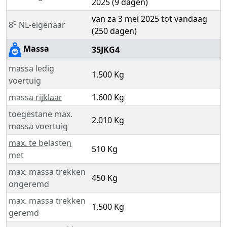
2025 (9 dagen)
van za 3 mei 2025 tot vandaag
e
8
NL-eigenaar
(250 dagen)
Massa
35JKG4
massa ledig
1.500 Kg
voertuig
massa rijklaar
1.600 Kg
toegestane max.
2.010 Kg
massa voertuig
max. te belasten
510 Kg
met
max. massa trekken
450 Kg
ongeremd
max. massa trekken
1.500 Kg
geremd