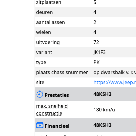
zitplaatsen
5
deuren
4
aantal assen
2
wielen
4
uitvoering
72
variant
JK1F3
type
PK
plaats chassisnummer
op dwarsbalk v. r. 
site
https://www.jeep.n
48KSH3
Prestaties
max. snelheid
180 km/u
constructie
48KSH3
Financieel