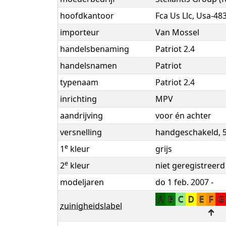
hoofdkantoor
Fca Us Llc, Usa-48
importeur
Van Mossel
handelsbenaming
Patriot 2.4
handelsnamen
Patriot
typenaam
Patriot 2.4
inrichting
MPV
aandrijving
voor én achter
versnelling
handgeschakeld, 5
e
1
kleur
grijs
e
2
kleur
niet geregistreerd
modeljaren
do 1 feb. 2007 -
A
B
C
D
E
F
G
zuinigheidslabel
↑