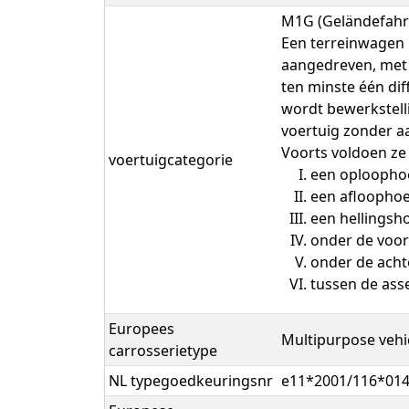
M1G (Geländefahr
Een terreinwagen h
aangedreven, met 
ten minste één di
wordt bewerkstell
voertuig zonder 
Voorts voldoen ze 
voertuigcategorie
een oploophoe
een afloophoe
een hellingsh
onder de voor
onder de acht
tussen de ass
Europees
Multipurpose vehi
carrosserietype
NL typegoedkeuringsnr
e11*2001/116*01