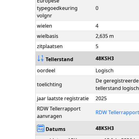
Europese
typegoedkeuring
0
volgnr
wielen
4
wielbasis
2,635 m
zitplaatsen
5
48KSH3
Tellerstand
oordeel
Logisch
De geregistreerde 
toelichting
tellerstand logisch
jaar laatste registratie
2025
RDW Tellerrapport
RDW Tellerrappor
aanvragen
48KSH3
Datums