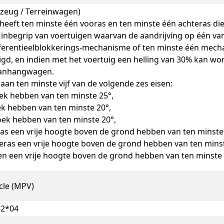
zeug / Terreinwagen)
eeft ten minste één vooras en ten minste één achteras die
inbegrip van voertuigen waarvan de aandrijving op één v
fferentieelblokkerings-mechanisme of ten minste één mech
igd, en indien met het voertuig een helling van 30% kan 
aanhangwagen.
aan ten minste vijf van de volgende zes eisen:
k hebben van ten minste 25°,
k hebben van ten minste 20°,
oek hebben van ten minste 20°,
as een vrije hoogte boven de grond hebben van ten minst
eras een vrije hoogte boven de grond hebben van ten min
en een vrije hoogte boven de grond hebben van ten minst
cle (MPV)
42*04