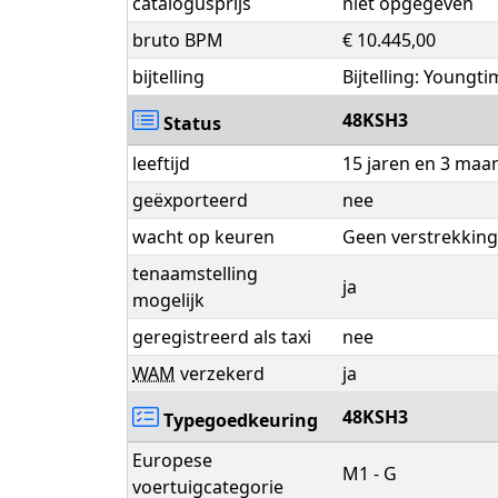
catalogusprijs
niet opgegeven
bruto BPM
€ 10.445,00
bijtelling
Bijtelling: Youngt
48KSH3
Status
leeftijd
15 jaren en 3 ma
geëxporteerd
nee
wacht op keuren
Geen verstrekking
tenaamstelling
ja
mogelijk
geregistreerd als taxi
nee
WAM
verzekerd
ja
48KSH3
Typegoedkeuring
Europese
M1 - G
voertuigcategorie