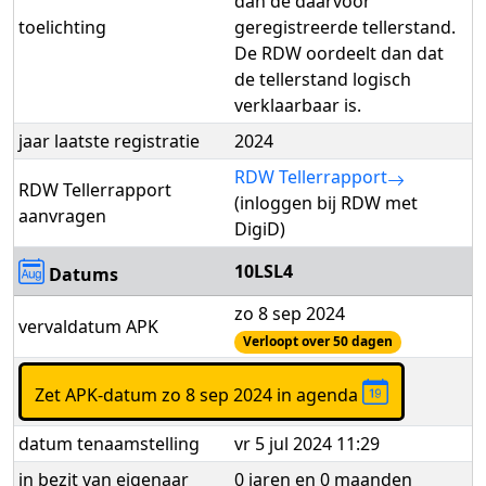
dan de daarvoor
toelichting
geregistreerde tellerstand.
De RDW oordeelt dan dat
de tellerstand logisch
verklaarbaar is.
jaar laatste registratie
2024
RDW Tellerrapport
RDW Tellerrapport
(inloggen bij RDW met
aanvragen
DigiD)
10LSL4
Datums
zo 8 sep 2024
vervaldatum APK
Verloopt over 50 dagen
Zet APK-datum zo 8 sep 2024 in agenda
datum tenaamstelling
vr 5 jul 2024 11:29
in bezit van eigenaar
0 jaren en 0 maanden