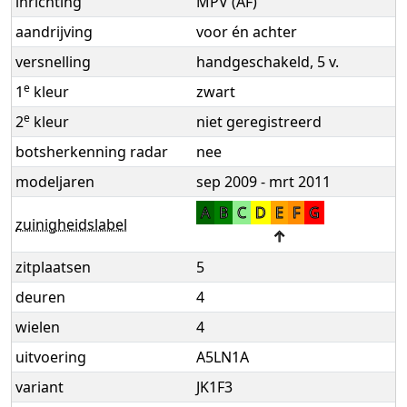
inrichting
MPV (AF)
aandrijving
voor én achter
versnelling
handgeschakeld, 5 v.
e
1
kleur
zwart
e
2
kleur
niet geregistreerd
botsherkenning radar
nee
modeljaren
sep 2009 - mrt 2011
A
B
C
D
E
F
G
zuinigheidslabel
↑
zitplaatsen
5
deuren
4
wielen
4
uitvoering
A5LN1A
variant
JK1F3