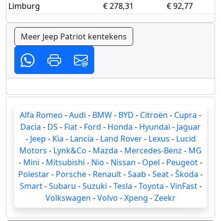
Limburg
€ 278,31
€ 92,77
Meer Jeep Patriot kentekens
Alfa Romeo
-
Audi
-
BMW
-
BYD
-
Citroën
-
Cupra
-
Dacia
-
DS
-
Fiat
-
Ford
-
Honda
-
Hyundai
-
Jaguar
-
Jeep
-
Kia
-
Lancia
-
Land Rover
-
Lexus
-
Lucid
Motors
-
Lynk&Co
-
Mazda
-
Mercedes-Benz
-
MG
-
Mini
-
Mitsubishi
-
Nio
-
Nissan
-
Opel
-
Peugeot
-
Polestar
-
Porsche
-
Renault
-
Saab
-
Seat
-
Škoda
-
Smart
-
Subaru
-
Suzuki
-
Tesla
-
Toyota
-
VinFast
-
Volkswagen
-
Volvo
-
Xpeng
-
Zeekr