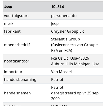
10LSL4
voertuigsoort
personenauto
merk
Jeep
fabrikant
Chrysler Group Llc
Stellantis Group
moederbedrijf
(fusieconcern van Groupe
PSA en FCA)
Fca Us Llc, Usa-48326
hoofdkantoor
Auburn Hills Michigan, Usa
importeur
Van Mossel
handelsbenaming
Patriot
Patriot
handelsnamen
geregistreerd op vr 25 sep
2009