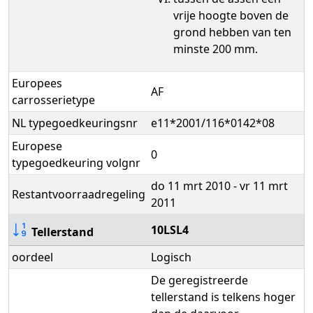
vrije hoogte boven de
grond hebben van ten
minste 200 mm.
Europees
AF
carrosserietype
NL typegoedkeuringsnr
e11*2001/116*0142*08
Europese
0
typegoedkeuring volgnr
do 11 mrt 2010 - vr 11 mrt
Restantvoorraadregeling
2011
10LSL4
Tellerstand
oordeel
Logisch
De geregistreerde
tellerstand is telkens hoger