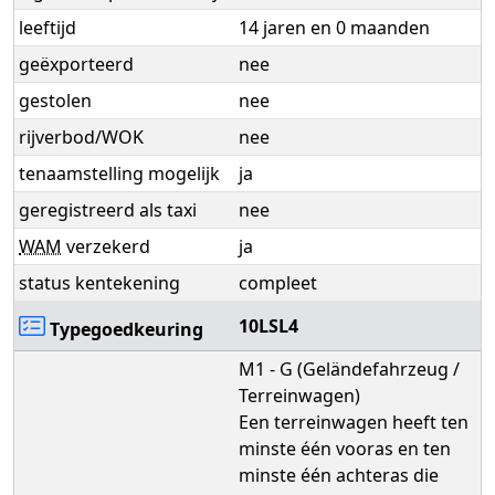
leeftijd
14 jaren en 0 maanden
geëxporteerd
nee
gestolen
nee
rijverbod/WOK
nee
tenaamstelling mogelijk
ja
geregistreerd als taxi
nee
WAM
verzekerd
ja
status kentekening
compleet
10LSL4
Typegoedkeuring
M1 - G (Geländefahrzeug /
Terreinwagen)
Een terreinwagen heeft ten
minste één vooras en ten
minste één achteras die