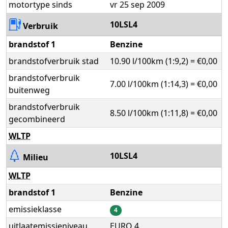
motortype sinds
vr 25 sep 2009
10LSL4
Verbruik
brandstof 1
Benzine
brandstofverbruik stad
10.90 l/100km (1:9,2) = €0,00
brandstofverbruik
7.00 l/100km (1:14,3) = €0,00
buitenweg
brandstofverbruik
8.50 l/100km (1:11,8) = €0,00
gecombineerd
WLTP
10LSL4
Milieu
WLTP
brandstof 1
Benzine
emissieklasse
4
uitlaatemissieniveau
EURO 4