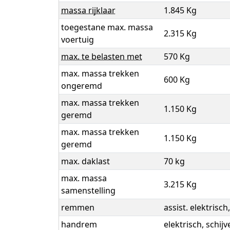
massa rijklaar
1.845 Kg
toegestane max. massa
2.315 Kg
voertuig
max. te belasten met
570 Kg
max. massa trekken
600 Kg
ongeremd
max. massa trekken
1.150 Kg
geremd
max. massa trekken
1.150 Kg
geremd
max. daklast
70 kg
max. massa
3.215 Kg
samenstelling
remmen
assist. elektrisc
handrem
elektrisch, schij