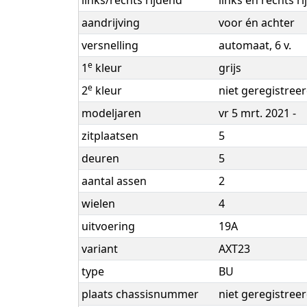
links/rechts rijdend
links en rechts r
aandrijving
voor én achter
versnelling
automaat, 6 v.
e
1
kleur
grijs
e
2
kleur
niet geregistree
modeljaren
vr 5 mrt. 2021 -
zitplaatsen
5
deuren
5
aantal assen
2
wielen
4
uitvoering
19A
variant
AXT23
type
BU
plaats chassisnummer
niet geregistree