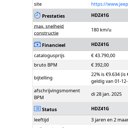
site
https://www.jeep
HDZ41G
Prestaties
max. snelheid
180 km/u
constructie
HDZ41G
Financieel
catalogusprijs
€ 43.790,00
bruto BPM
€ 392,00
22% is €9.634 (is
bijtelling
geldig van 01-12
afschrijvingsmoment
di 28 jan. 2025
BPM
HDZ41G
Status
leeftijd
3 jaren en 2 ma