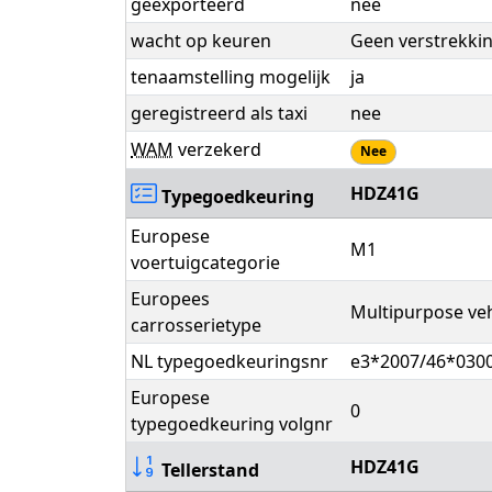
geëxporteerd
nee
wacht op keuren
Geen verstrekki
tenaamstelling mogelijk
ja
geregistreerd als taxi
nee
WAM
verzekerd
Nee
HDZ41G
Typegoedkeuring
Europese
M1
voertuigcategorie
Europees
Multipurpose veh
carrosserietype
NL typegoedkeuringsnr
e3*2007/46*030
Europese
0
typegoedkeuring volgnr
HDZ41G
Tellerstand