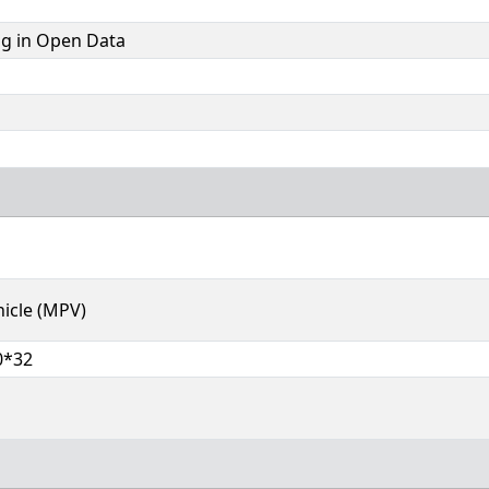
ng in Open Data
icle (MPV)
0*32