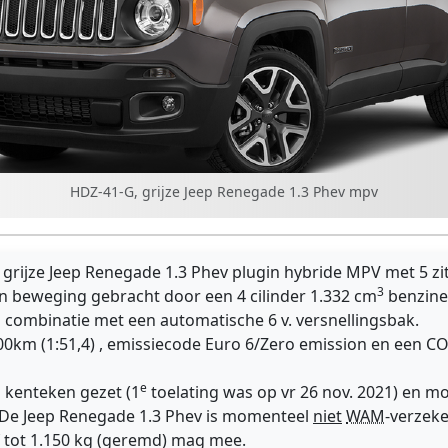
HDZ-41-G, grijze Jeep Renegade 1.3 Phev mpv
grijze Jeep Renegade 1.3 Phev plugin hybride MPV met 5 zi
3
n beweging gebracht door een 4 cilinder 1.332 cm
benzine
 combinatie met een automatische 6 v. versnellingsbak.
00km (1:51,4) , emissiecode Euro 6/Zero emission en een C
e
 kenteken gezet (1
toelating was op vr 26 nov. 2021) en m
. De Jeep Renegade 1.3 Phev is momenteel
niet
WAM
-verzek
 tot 1.150 kg (geremd) mag mee.