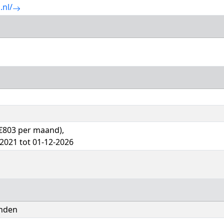
.nl/
 €803 per maand),
-2021 tot 01-12-2026
anden