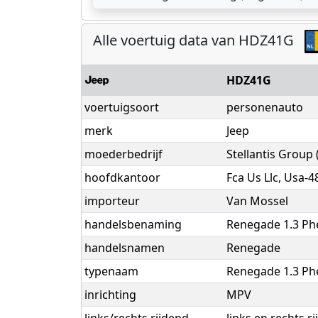
Alle voertuig data van HDZ41G
HDZ41G
voertuigsoort
personenauto
merk
Jeep
moederbedrijf
Stellantis Group
hoofdkantoor
Fca Us Llc, Usa-
importeur
Van Mossel
handelsbenaming
Renegade 1.3 Ph
handelsnamen
Renegade
typenaam
Renegade 1.3 Ph
inrichting
MPV