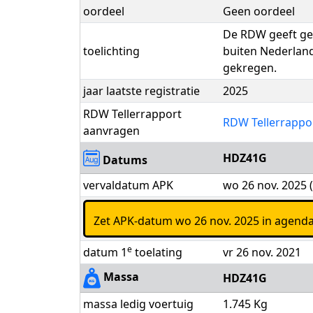
oordeel
Geen oordeel
De RDW geeft gee
toelichting
buiten Nederland
gekregen.
jaar laatste registratie
2025
RDW Tellerrapport
RDW Tellerrappo
aanvragen
HDZ41G
Datums
vervaldatum APK
wo 26 nov. 2025 
Zet APK-datum wo 26 nov. 2025 in agend
e
datum 1
toelating
vr 26 nov. 2021
Massa
HDZ41G
massa ledig voertuig
1.745 Kg