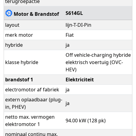
terugroepactie
S614GL
Motor & Brandstof
layout
lijn-T-DI-Pin
merk motor
Fiat
hybride
ja
Off vehicle-charging hybride
klasse hybride
elektrisch voertuig (OVC-
HEV)
brandstof 1
Elektriciteit
electromotor af fabriek
ja
extern oplaadbaar (plug-
ja
in, PHEV)
netto max. vermogen
94.00 kW (128 pk)
elektromotor 1
nominaal continu max.