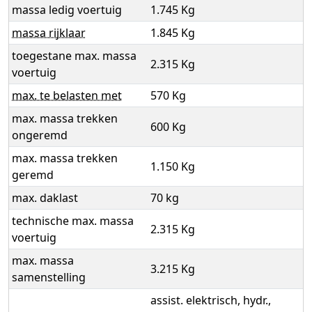
massa ledig voertuig
1.745 Kg
massa rijklaar
1.845 Kg
toegestane max. massa
2.315 Kg
voertuig
max. te belasten met
570 Kg
max. massa trekken
600 Kg
ongeremd
max. massa trekken
1.150 Kg
geremd
max. daklast
70 kg
technische max. massa
2.315 Kg
voertuig
max. massa
3.215 Kg
samenstelling
assist. elektrisch, hydr.,