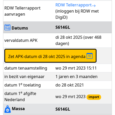
RDW Tellerrapport
RDW Tellerrapport
(inloggen bij RDW met
aanvragen
DigiD)
S614GL
Datums
di 28 okt 2025 (over 468
vervaldatum APK
dagen)
Zet APK-datum di 28 okt 2025 in agenda
datum tenaamstelling
wo 29 mrt 2023 15:11
in bezit van eigenaar
1 jaren en 3 maanden
e
datum 1
toelating
do 28 okt 2021
e
datum 1
afgifte
wo 29 mrt 2023
import
Nederland
Massa
S614GL