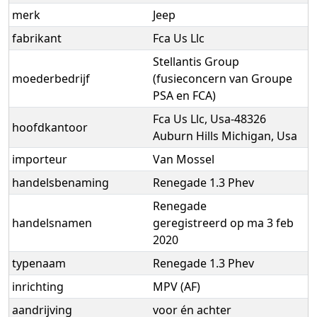
merk
Jeep
fabrikant
Fca Us Llc
Stellantis Group
moederbedrijf
(fusieconcern van Groupe
PSA en FCA)
Fca Us Llc, Usa-48326
hoofdkantoor
Auburn Hills Michigan, Usa
importeur
Van Mossel
handelsbenaming
Renegade 1.3 Phev
Renegade
handelsnamen
geregistreerd op ma 3 feb
2020
typenaam
Renegade 1.3 Phev
inrichting
MPV (AF)
aandrijving
voor én achter