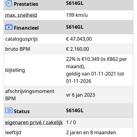
S614GL
Prestaties
max. snelheid
199 km/u
S614GL
Financieel
catalogusprijs
€ 47.043,00
bruto BPM
€ 2.160,00
22% is €10.349 (is €862 per
maand),
bijtelling
geldig van 01-11-2021 tot
01-11-2026
afschrijvingsmoment
vr 6 jan 2023
BPM
S614GL
Status
eigenaren privé / zakelijk
1 / 0
leeftijd
2 jaren en 8 maanden