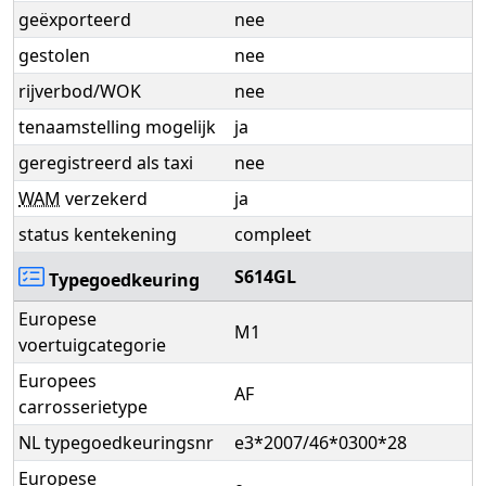
geëxporteerd
nee
gestolen
nee
rijverbod/WOK
nee
tenaamstelling mogelijk
ja
geregistreerd als taxi
nee
WAM
verzekerd
ja
status kentekening
compleet
S614GL
Typegoedkeuring
Europese
M1
voertuigcategorie
Europees
AF
carrosserietype
NL typegoedkeuringsnr
e3*2007/46*0300*28
Europese