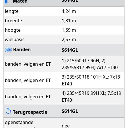
S614GL
Maten
lengte
4,24 m
breedte
1,81 m
hoogte
1,69 m
wielbasis
2,57 m
Banden
S614GL
1) 215/60R17 96H, 2)
banden; velgen en ET
235/55R17 99H; 7x17 ET40
3) 235/50R18 101H XL; 7x18
banden; velgen en ET
ET40
4) 235/45R19 99H XL; 7.5x19
banden; velgen en ET
ET40
S614GL
Terugroepactie
openstaande
nee