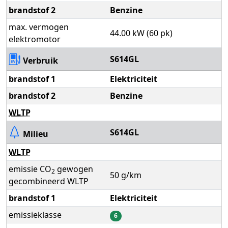
brandstof 2
Benzine
max. vermogen
44.00 kW (60 pk)
elektromotor
S614GL
Verbruik
brandstof 1
Elektriciteit
brandstof 2
Benzine
WLTP
S614GL
Milieu
WLTP
emissie CO
gewogen
2
50 g/km
gecombineerd WLTP
brandstof 1
Elektriciteit
emissieklasse
6