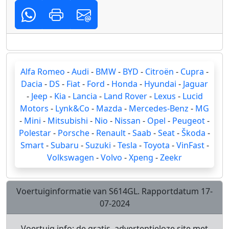
Alfa Romeo
-
Audi
-
BMW
-
BYD
-
Citroën
-
Cupra
-
Dacia
-
DS
-
Fiat
-
Ford
-
Honda
-
Hyundai
-
Jaguar
-
Jeep
-
Kia
-
Lancia
-
Land Rover
-
Lexus
-
Lucid
Motors
-
Lynk&Co
-
Mazda
-
Mercedes-Benz
-
MG
-
Mini
-
Mitsubishi
-
Nio
-
Nissan
-
Opel
-
Peugeot
-
Polestar
-
Porsche
-
Renault
-
Saab
-
Seat
-
Škoda
-
Smart
-
Subaru
-
Suzuki
-
Tesla
-
Toyota
-
VinFast
-
Volkswagen
-
Volvo
-
Xpeng
-
Zeekr
Voertuiginformatie van S614GL. Rapportdatum 17-
07-2024
Voertuig.info; de gratis, advertentieloze site met