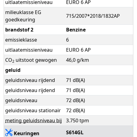
uitlaatemissieniveau
EURO 6 AP
milieuklasse EG
715/2007*2018/1832AP
goedkeuring
brandstof 2
Benzine
emissieklasse
6
uitlaatemissieniveau
EURO 6 AP
CO
uitstoot gewogen
46,0 g/km
2
geluid
geluidsniveau rijdend
71 dB(A)
geluidsniveau rijdend
71 dB(A)
geluidsniveau
72 dB(A)
geluidsniveau stationair
72 dB(A)
meting geluidsniveau bij
3.750 tpm
S614GL
Keuringen