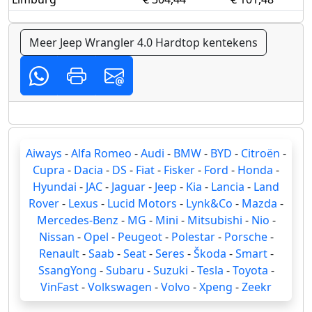
Meer Jeep Wrangler 4.0 Hardtop kentekens
Aiways
-
Alfa Romeo
-
Audi
-
BMW
-
BYD
-
Citroën
-
Cupra
-
Dacia
-
DS
-
Fiat
-
Fisker
-
Ford
-
Honda
-
Hyundai
-
JAC
-
Jaguar
-
Jeep
-
Kia
-
Lancia
-
Land
Rover
-
Lexus
-
Lucid Motors
-
Lynk&Co
-
Mazda
-
Mercedes-Benz
-
MG
-
Mini
-
Mitsubishi
-
Nio
-
Nissan
-
Opel
-
Peugeot
-
Polestar
-
Porsche
-
Renault
-
Saab
-
Seat
-
Seres
-
Škoda
-
Smart
-
SsangYong
-
Subaru
-
Suzuki
-
Tesla
-
Toyota
-
VinFast
-
Volkswagen
-
Volvo
-
Xpeng
-
Zeekr