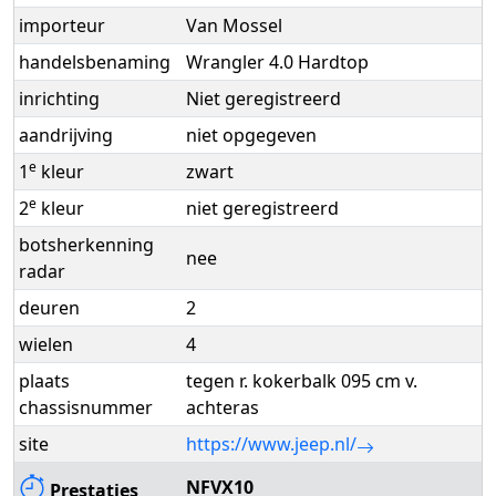
importeur
Van Mossel
handelsbenaming
Wrangler 4.0 Hardtop
inrichting
Niet geregistreerd
aandrijving
niet opgegeven
e
1
kleur
zwart
e
2
kleur
niet geregistreerd
botsherkenning
nee
radar
deuren
2
wielen
4
plaats
tegen r. kokerbalk 095 cm v.
chassisnummer
achteras
site
https://www.jeep.nl/
NFVX10
Prestaties