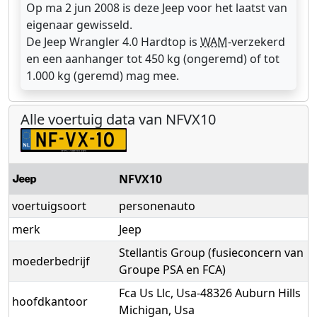
Op ma 2 jun 2008 is deze Jeep voor het laatst van
eigenaar gewisseld.
De Jeep Wrangler 4.0 Hardtop is
WAM
-verzekerd
en een aanhanger tot 450 kg (ongeremd) of tot
1.000 kg (geremd) mag mee.
Alle voertuig data van NFVX10
NFVX10
voertuigsoort
personenauto
merk
Jeep
Stellantis Group (fusieconcern van
moederbedrijf
Groupe PSA en FCA)
Fca Us Llc, Usa-48326 Auburn Hills
hoofdkantoor
Michigan, Usa