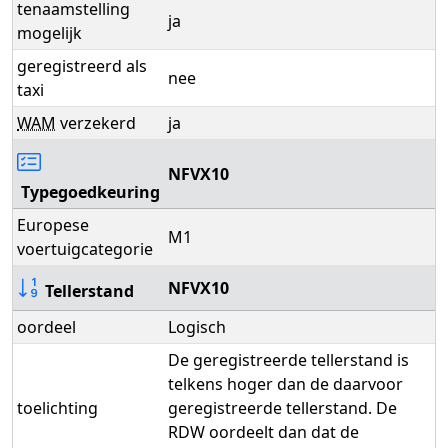
tenaamstelling
ja
mogelijk
geregistreerd als
nee
taxi
WAM
verzekerd
ja
NFVX10
Typegoedkeuring
Europese
M1
voertuigcategorie
NFVX10
Tellerstand
oordeel
Logisch
De geregistreerde tellerstand is
telkens hoger dan de daarvoor
toelichting
geregistreerde tellerstand. De
RDW oordeelt dan dat de