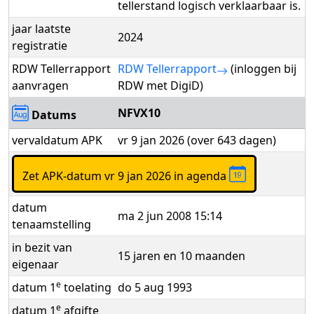
tellerstand logisch verklaarbaar is.
jaar laatste
2024
registratie
RDW Tellerrapport
RDW Tellerrapport
(inloggen bij
aanvragen
RDW met DigiD)
NFVX10
Datums
vervaldatum APK
vr 9 jan 2026 (over 643 dagen)
Zet APK-datum vr 9 jan 2026 in agenda
datum
ma 2 jun 2008 15:14
tenaamstelling
in bezit van
15 jaren en 10 maanden
eigenaar
e
datum 1
toelating
do 5 aug 1993
e
datum 1
afgifte