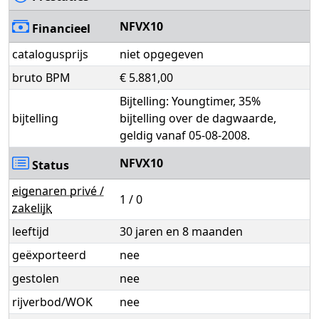
NFVX10
Financieel
catalogusprijs
niet opgegeven
bruto BPM
€ 5.881,00
Bijtelling: Youngtimer, 35%
bijtelling
bijtelling over de dagwaarde,
geldig vanaf 05-08-2008.
NFVX10
Status
eigenaren privé /
1 / 0
zakelijk
leeftijd
30 jaren en 8 maanden
geëxporteerd
nee
gestolen
nee
rijverbod/WOK
nee