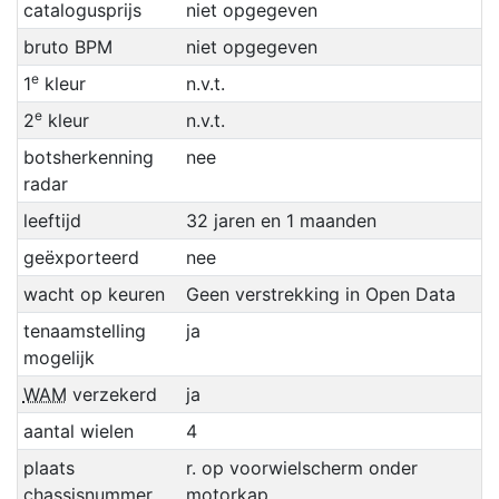
catalogusprijs
niet opgegeven
bruto BPM
niet opgegeven
e
1
kleur
n.v.t.
e
2
kleur
n.v.t.
botsherkenning
nee
radar
leeftijd
32 jaren en 1 maanden
geëxporteerd
nee
wacht op keuren
Geen verstrekking in Open Data
tenaamstelling
ja
mogelijk
WAM
verzekerd
ja
aantal wielen
4
plaats
r. op voorwielscherm onder
chassisnummer
motorkap