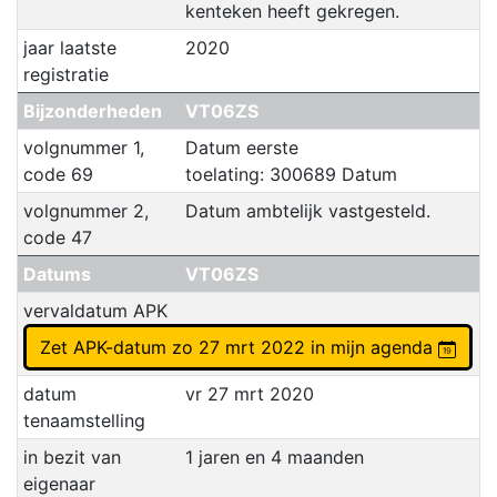
kenteken heeft gekregen.
jaar laatste
2020
registratie
Bijzonderheden
VT06ZS
volgnummer 1,
Datum eerste
code 69
toelating: 300689 Datum
volgnummer 2,
Datum ambtelijk vastgesteld.
code 47
Datums
VT06ZS
vervaldatum APK
Zet APK-datum zo 27 mrt 2022 in mijn agenda
datum
vr 27 mrt 2020
tenaamstelling
in bezit van
1 jaren en 4 maanden
eigenaar