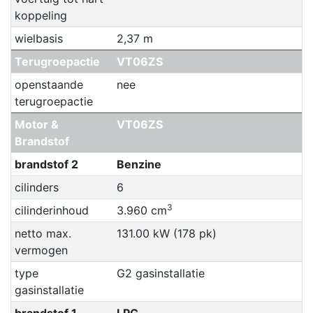
koppeling
wielbasis
2,37 m
Terugroepactie
VT06ZS
openstaande
nee
terugroepactie
Motor &
VT06ZS
Brandstof
brandstof 2
Benzine
cilinders
6
3
cilinderinhoud
3.960 cm
netto max.
131.00 kW (178 pk)
vermogen
type
G2 gasinstallatie
gasinstallatie
brandstof 1
LPG