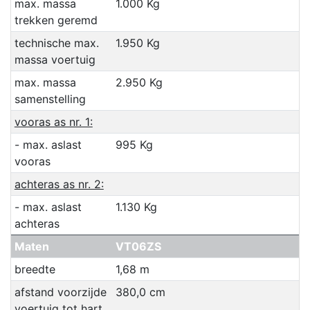
max. massa
1.000 Kg
trekken geremd
technische max.
1.950 Kg
massa voertuig
max. massa
2.950 Kg
samenstelling
vooras as nr. 1:
- max. aslast
995 Kg
vooras
achteras as nr. 2:
- max. aslast
1.130 Kg
achteras
Maten
VT06ZS
breedte
1,68 m
afstand voorzijde
380,0 cm
voertuig tot hart