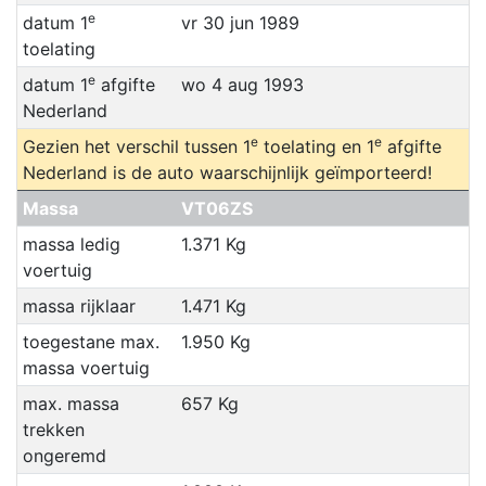
e
datum 1
vr 30 jun 1989
toelating
e
datum 1
afgifte
wo 4 aug 1993
Nederland
e
e
Gezien het verschil tussen 1
toelating en 1
afgifte
Nederland is de auto waarschijnlijk geïmporteerd!
Massa
VT06ZS
massa ledig
1.371 Kg
voertuig
massa rijklaar
1.471 Kg
toegestane max.
1.950 Kg
massa voertuig
max. massa
657 Kg
trekken
ongeremd