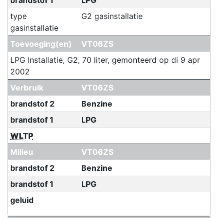
type
G2 gasinstallatie
gasinstallatie
Toevoeging(en)
VT06ZS
LPG Installatie, G2, 70 liter, gemonteerd op di 9 apr
2002
Verbruik
VT06ZS
brandstof 2
Benzine
brandstof 1
LPG
WLTP
Milieu
VT06ZS
brandstof 2
Benzine
brandstof 1
LPG
geluid