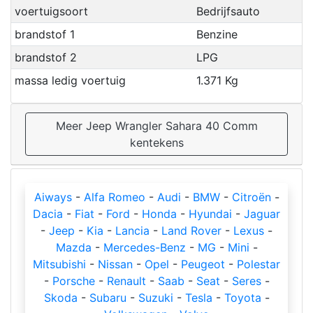
voertuigsoort
Bedrijfsauto
brandstof 1
Benzine
brandstof 2
LPG
massa ledig voertuig
1.371 Kg
Meer Jeep Wrangler Sahara 40 Comm
kentekens
Aiways
-
Alfa Romeo
-
Audi
-
BMW
-
Citroën
-
Dacia
-
Fiat
-
Ford
-
Honda
-
Hyundai
-
Jaguar
-
Jeep
-
Kia
-
Lancia
-
Land Rover
-
Lexus
-
Mazda
-
Mercedes-Benz
-
MG
-
Mini
-
Mitsubishi
-
Nissan
-
Opel
-
Peugeot
-
Polestar
-
Porsche
-
Renault
-
Saab
-
Seat
-
Seres
-
Skoda
-
Subaru
-
Suzuki
-
Tesla
-
Toyota
-