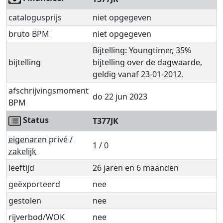
catalogusprijs
niet opgegeven
bruto BPM
niet opgegeven
Bijtelling: Youngtimer, 35%
bijtelling
bijtelling over de dagwaarde,
geldig vanaf 23-01-2012.
afschrijvingsmoment
do 22 jun 2023
BPM
Status
T377JK
eigenaren privé /
1 / 0
zakelijk
leeftijd
26 jaren en 6 maanden
geëxporteerd
nee
gestolen
nee
rijverbod/WOK
nee