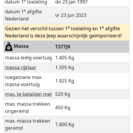
e
datum 1
toelating
do 23 jan 1997
e
datum 1
afgifte
vr 23 jun 2023
Nederland
e
e
Gezien het verschil tussen 1
toelating en 1
afgifte
Nederland is deze Jeep waarschijnlijk geïmporteerd!
Massa
T377JK
massa ledig voertuig
1.405 Kg
massa rijklaar
1.505 Kg
toegestane max.
1.925 Kg
massa voertuig
max. te belasten met
520 Kg
max. massa trekken
450 Kg
ongeremd
max. massa trekken
1.800 Kg
geremd