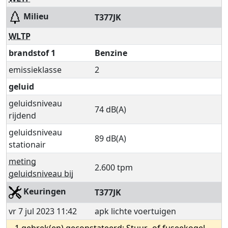
Milieu
T377JK
WLTP
brandstof 1
Benzine
emissieklasse
2
geluid
geluidsniveau
74 dB(A)
rijdend
geluidsniveau
89 dB(A)
stationair
meting
2.600 tpm
geluidsniveau bij
Keuringen
T377JK
vr 7 jul 2023 11:42
apk lichte voertuigen
1 gebrek(en) geconstateerd: Stuur- of fuseekogel