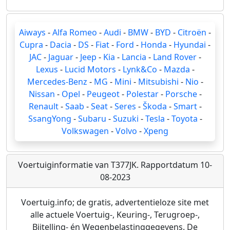
Aiways
-
Alfa Romeo
-
Audi
-
BMW
-
BYD
-
Citroën
-
Cupra
-
Dacia
-
DS
-
Fiat
-
Ford
-
Honda
-
Hyundai
-
JAC
-
Jaguar
-
Jeep
-
Kia
-
Lancia
-
Land Rover
-
Lexus
-
Lucid Motors
-
Lynk&Co
-
Mazda
-
Mercedes-Benz
-
MG
-
Mini
-
Mitsubishi
-
Nio
-
Nissan
-
Opel
-
Peugeot
-
Polestar
-
Porsche
-
Renault
-
Saab
-
Seat
-
Seres
-
Škoda
-
Smart
-
SsangYong
-
Subaru
-
Suzuki
-
Tesla
-
Toyota
-
Volkswagen
-
Volvo
-
Xpeng
Voertuiginformatie van T377JK. Rapportdatum 10-
08-2023
Voertuig.info; de gratis, advertentieloze site met
alle actuele Voertuig-, Keuring-, Terugroep-,
Bijtelling- én Wegenbelastinggegevens. De