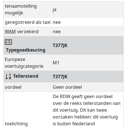
tenaamstelling
ja
mogelijk
geregistreerd als taxi
nee
WAM
verzekerd
nee
T377JK
Typegoedkeuring
Europese
M1
voertuigcategorie
Tellerstand
T377JK
oordeel
Geen oordeel
De RDW geeft geen oordeel
over de reeks tellerstanden van
dit voertuig. Dit kan twee
oorzaken hebben: dit voertuig
toelichting
is buiten Nederland