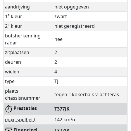
aandrijving
niet opgegeven
e
1
kleur
zwart
e
2
kleur
niet geregistreerd
botsherkenning
nee
radar
zitplaatsen
2
deuren
2
wielen
4
type
TJ
plaats
tegen r. kokerbalk v. achteras
chassisnummer
Prestaties
T377JK
max. snelheid
142 km/u
Financieel
T377JK