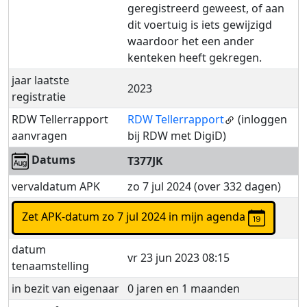
geregistreerd geweest, of aan
dit voertuig is iets gewijzigd
waardoor het een ander
kenteken heeft gekregen.
jaar laatste
2023
registratie
RDW Tellerrapport
RDW Tellerrapport
(inloggen
aanvragen
bij RDW met DigiD)
Datums
T377JK
vervaldatum APK
zo 7 jul 2024 (over 332 dagen)
Zet APK-datum zo 7 jul 2024 in mijn agenda
datum
vr 23 jun 2023 08:15
tenaamstelling
in bezit van eigenaar
0 jaren en 1 maanden