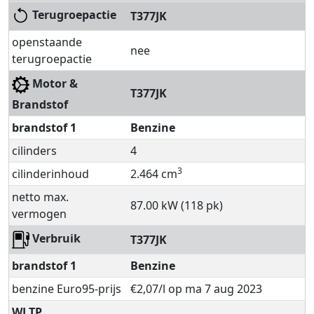
Terugroepactie
T377JK
openstaande
nee
terugroepactie
Motor &
T377JK
Brandstof
brandstof 1
Benzine
cilinders
4
3
cilinderinhoud
2.464 cm
netto max.
87.00 kW (118 pk)
vermogen
Verbruik
T377JK
brandstof 1
Benzine
benzine Euro95-prijs
€2,07/l op ma 7 aug 2023
WLTP