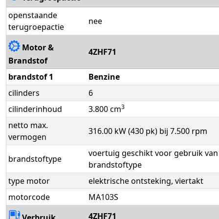
openstaande
nee
terugroepactie
Motor &
4ZHF71
Brandstof
brandstof 1
Benzine
cilinders
6
3
cilinderinhoud
3.800 cm
netto max.
316.00 kW (430 pk) bij 7.500 rpm
vermogen
voertuig geschikt voor gebruik van
brandstoftype
brandstoftype
type motor
elektrische ontsteking, viertakt
motorcode
MA103S
4ZHF71
Verbruik