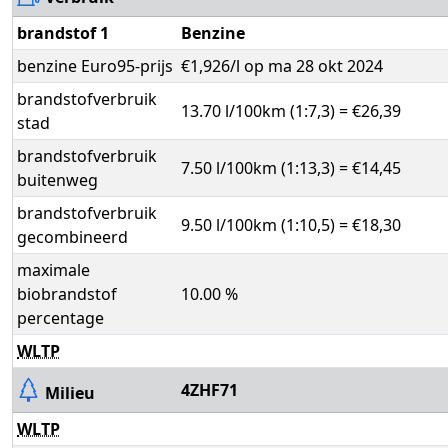
brandstof 1
Benzine
benzine Euro95-prijs
€1,926/l op ma 28 okt 2024
brandstofverbruik
13.70 l/100km (1:7,3) = €26,39
stad
brandstofverbruik
7.50 l/100km (1:13,3) = €14,45
buitenweg
brandstofverbruik
9.50 l/100km (1:10,5) = €18,30
gecombineerd
maximale
biobrandstof
10.00 %
percentage
WLTP
4ZHF71
Milieu
WLTP