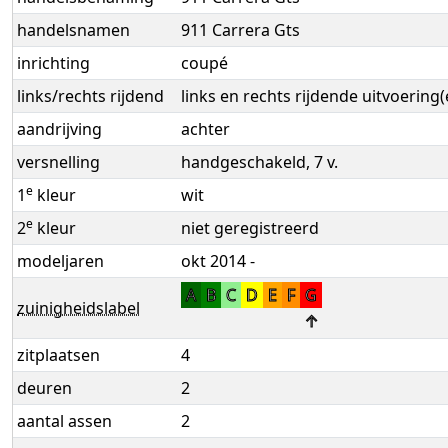
handelsnamen
911 Carrera Gts
inrichting
coupé
links/rechts rijdend
links en rechts rijdende uitvoering(
aandrijving
achter
versnelling
handgeschakeld, 7 v.
e
1
kleur
wit
e
2
kleur
niet geregistreerd
modeljaren
okt 2014 -
A
B
C
D
E
F
G
zuinigheidslabel
↑
zitplaatsen
4
deuren
2
aantal assen
2