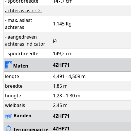
- spoorbreedte
147,7 cm
achteras as nr. 2:
- max. aslast
1.145 Kg
achteras
- aangedreven
ja
achteras indicator
- spoorbreedte
149,2 cm
4ZHF71
Maten
lengte
4,491 - 4,509 m
breedte
1,85 m
hoogte
1,28 - 1,30 m
wielbasis
2,45 m
Banden
4ZHF71
4ZHF71
Terugroepactie