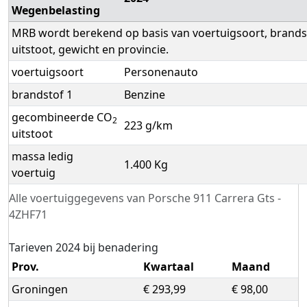
Wegenbelasting
MRB wordt berekend op basis van voertuigsoort, brands
uitstoot, gewicht en provincie.
voertuigsoort
Personenauto
brandstof 1
Benzine
gecombineerde CO
2
223 g/km
uitstoot
massa ledig
1.400 Kg
voertuig
Alle voertuiggegevens van Porsche 911 Carrera Gts -
4ZHF71
Tarieven 2024 bij benadering
Prov.
Kwartaal
Maand
Groningen
€ 293,99
€ 98,00