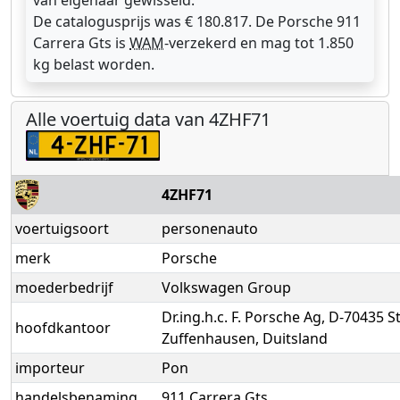
van eigenaar gewisseld.
De catalogusprijs was € 180.817. De Porsche 911
Carrera Gts is
WAM
-verzekerd en mag tot 1.850
kg belast worden.
Alle voertuig data van 4ZHF71
4ZHF71
voertuigsoort
personenauto
merk
Porsche
moederbedrijf
Volkswagen Group
Dr.ing.h.c. F. Porsche Ag, D-70435 S
hoofdkantoor
Zuffenhausen, Duitsland
importeur
Pon
handelsbenaming
911 Carrera Gts