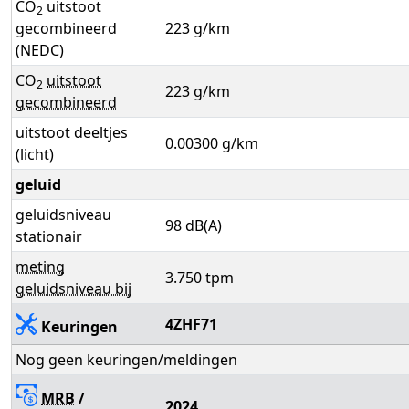
CO
uitstoot
2
gecombineerd
223 g/km
(NEDC)
CO
uitstoot
2
223 g/km
gecombineerd
uitstoot deeltjes
0.00300 g/km
(licht)
geluid
geluidsniveau
98 dB(A)
stationair
meting
3.750 tpm
geluidsniveau bij
4ZHF71
Keuringen
Nog geen keuringen/meldingen
MRB
/
2024