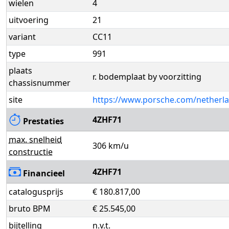
wielen
4
uitvoering
21
variant
CC11
type
991
plaats
r. bodemplaat by voorzitting
chassisnummer
site
https://www.porsche.com/netherla
4ZHF71
Prestaties
max. snelheid
306 km/u
constructie
4ZHF71
Financieel
catalogusprijs
€ 180.817,00
bruto BPM
€ 25.545,00
bijtelling
n.v.t.