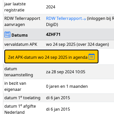
jaar laatste
2024
registratie
RDW Tellerrapport
RDW Tellerrapport
(inloggen bij
aanvragen
DigiD)
4ZHF71
Datums
vervaldatum APK
wo 24 sep 2025 (over 324 dagen)
Zet APK-datum wo 24 sep 2025 in agenda
datum
za 28 sep 2024 10:05
tenaamstelling
in bezit van
0 jaren en 1 maanden
eigenaar
e
datum 1
toelating
di 6 jan 2015
e
datum 1
afgifte
di 6 jan 2015
Nederland