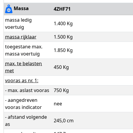
Massa
4ZHF71
massa ledig
1.400 Kg
voertuig
massa rijklaar
1.500 Kg
toegestane max.
1.850 Kg
massa voertuig
max. te belasten
450 Kg
met
vooras as nr. 1:
- max. aslast vooras
750 Kg
- aangedreven
nee
vooras indicator
- afstand volgende
245,0 cm
as