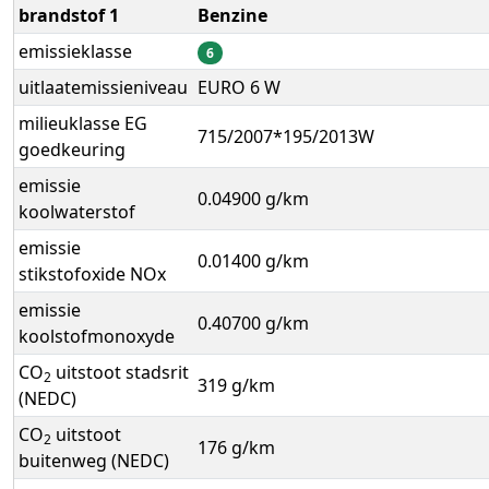
brandstof 1
Benzine
emissieklasse
6
uitlaatemissieniveau
EURO 6 W
milieuklasse EG
715/2007*195/2013W
goedkeuring
emissie
0.04900 g/km
koolwaterstof
emissie
0.01400 g/km
stikstofoxide NOx
emissie
0.40700 g/km
koolstofmonoxyde
CO
uitstoot stadsrit
2
319 g/km
(NEDC)
CO
uitstoot
2
176 g/km
buitenweg (NEDC)