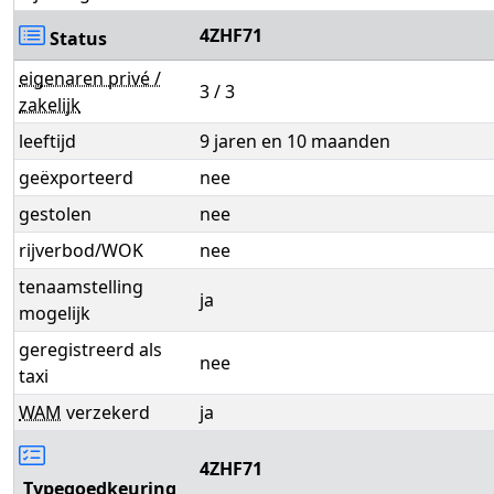
4ZHF71
Status
eigenaren privé /
3 / 3
zakelijk
leeftijd
9 jaren en 10 maanden
geëxporteerd
nee
gestolen
nee
rijverbod/WOK
nee
tenaamstelling
ja
mogelijk
geregistreerd als
nee
taxi
WAM
verzekerd
ja
4ZHF71
Typegoedkeuring