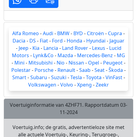
Alfa Romeo
-
Audi
-
BMW
-
BYD
-
Citroën
-
Cupra
-
Dacia
-
DS
-
Fiat
-
Ford
-
Honda
-
Hyundai
-
Jaguar
-
Jeep
-
Kia
-
Lancia
-
Land Rover
-
Lexus
-
Lucid
Motors
-
Lynk&Co
-
Mazda
-
Mercedes-Benz
-
MG
-
Mini
-
Mitsubishi
-
Nio
-
Nissan
-
Opel
-
Peugeot
-
Polestar
-
Porsche
-
Renault
-
Saab
-
Seat
-
Škoda
-
Smart
-
Subaru
-
Suzuki
-
Tesla
-
Toyota
-
VinFast
-
Volkswagen
-
Volvo
-
Xpeng
-
Zeekr
Voertuiginformatie van 4ZHF71. Rapportdatum 03-
11-2024
Voertuig.info; de gratis, advertentieloze site met
alle actuele Voertuig-, Keuring-, Terugroep-,