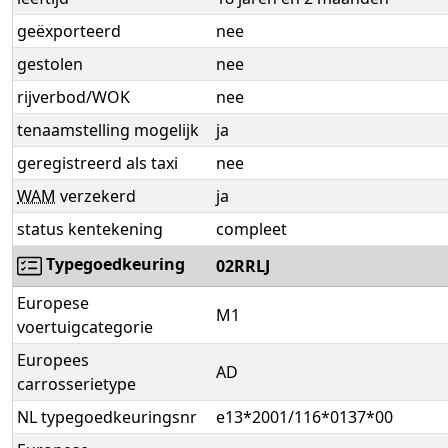
geëxporteerd
nee
gestolen
nee
rijverbod/WOK
nee
tenaamstelling mogelijk
ja
geregistreerd als taxi
nee
WAM
verzekerd
ja
status kentekening
compleet
Typegoedkeuring
02RRLJ
Europese
M1
voertuigcategorie
Europees
AD
carrosserietype
NL typegoedkeuringsnr
e13*2001/116*0137*00