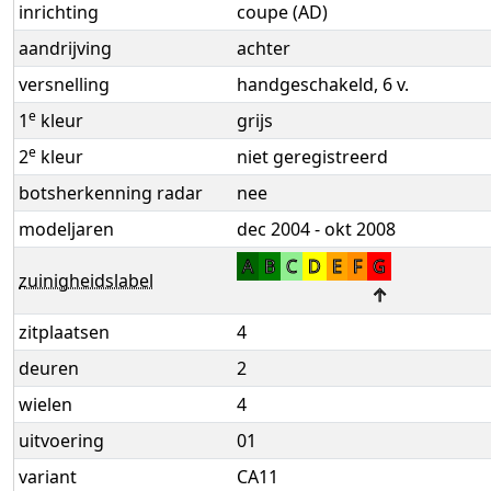
inrichting
coupe (AD)
aandrijving
achter
versnelling
handgeschakeld, 6 v.
e
1
kleur
grijs
e
2
kleur
niet geregistreerd
botsherkenning radar
nee
modeljaren
dec 2004 - okt 2008
A
B
C
D
E
F
G
zuinigheidslabel
↑
zitplaatsen
4
deuren
2
wielen
4
uitvoering
01
variant
CA11