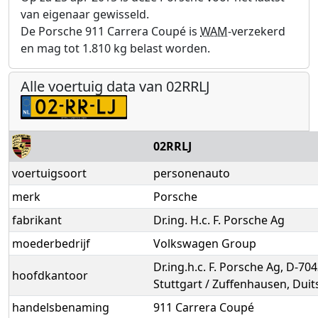
van eigenaar gewisseld.
De Porsche 911 Carrera Coupé is
WAM
-verzekerd
en mag tot 1.810 kg belast worden.
Alle voertuig data van 02RRLJ
02RRLJ
voertuigsoort
personenauto
merk
Porsche
fabrikant
Dr.ing. H.c. F. Porsche Ag
moederbedrijf
Volkswagen Group
Dr.ing.h.c. F. Porsche Ag, D-70
hoofdkantoor
Stuttgart / Zuffenhausen, Duit
handelsbenaming
911 Carrera Coupé