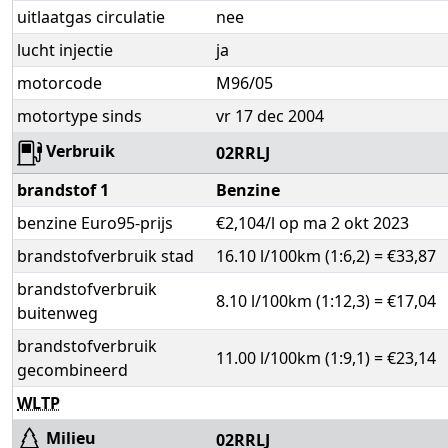
uitlaatgas circulatie
nee
lucht injectie
ja
motorcode
M96/05
motortype sinds
vr 17 dec 2004
Verbruik
02RRLJ
brandstof 1
Benzine
benzine Euro95-prijs
€2,104/l op ma 2 okt 2023
brandstofverbruik stad
16.10 l/100km (1:6,2) = €33,87
brandstofverbruik
8.10 l/100km (1:12,3) = €17,04
buitenweg
brandstofverbruik
11.00 l/100km (1:9,1) = €23,14
gecombineerd
WLTP
Milieu
02RRLJ