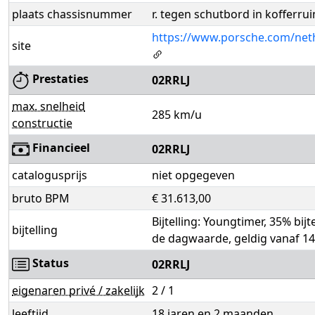
plaats chassisnummer
r. tegen schutbord in kofferru
https://www.porsche.com/neth
site
Prestaties
02RRLJ
max. snelheid
285 km/u
constructie
Financieel
02RRLJ
catalogusprijs
niet opgegeven
bruto BPM
€ 31.613,00
Bijtelling: Youngtimer, 35% bijt
bijtelling
de dagwaarde, geldig vanaf 14
Status
02RRLJ
eigenaren privé / zakelijk
2 / 1
leeftijd
18 jaren en 2 maanden