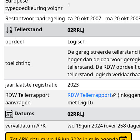
Europese
1
typegoedkeuring volgnr
Restantvoorraadregeling
za 20 okt 2007 - ma 20 okt 200
Tellerstand
02RRLJ
oordeel
Logisch
De geregistreerde tellerstand 
hoger dan de daarvoor geregi
toelichting
tellerstand. De RDW oordeelt 
tellerstand logisch verklaarbaar
jaar laatste registratie
2023
RDW Tellerrapport
RDW Tellerrapport
(inloggen
aanvragen
met DigiD)
Datums
02RRLJ
vervaldatum APK
wo 19 jun 2024 (over 258 dage
Zet APK-datum wo 19 jun 2024 in mijn agenda