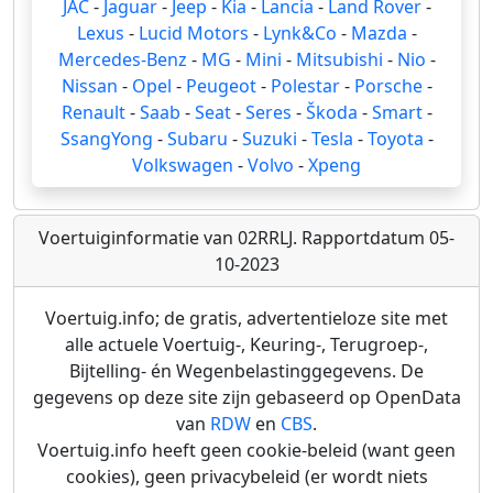
JAC
-
Jaguar
-
Jeep
-
Kia
-
Lancia
-
Land Rover
-
Lexus
-
Lucid Motors
-
Lynk&Co
-
Mazda
-
Mercedes-Benz
-
MG
-
Mini
-
Mitsubishi
-
Nio
-
Nissan
-
Opel
-
Peugeot
-
Polestar
-
Porsche
-
Renault
-
Saab
-
Seat
-
Seres
-
Škoda
-
Smart
-
SsangYong
-
Subaru
-
Suzuki
-
Tesla
-
Toyota
-
Volkswagen
-
Volvo
-
Xpeng
Voertuiginformatie van 02RRLJ. Rapportdatum 05-
10-2023
Voertuig.info; de gratis, advertentieloze site met
alle actuele Voertuig-, Keuring-, Terugroep-,
Bijtelling- én Wegenbelastinggegevens. De
gegevens op deze site zijn gebaseerd op OpenData
van
RDW
en
CBS
.
Voertuig.info heeft geen cookie-beleid (want geen
cookies), geen privacybeleid (er wordt niets