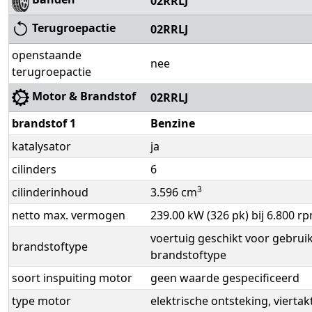
02RRLJ
Terugroepactie
02RRLJ
openstaande
nee
terugroepactie
Motor & Brandstof
02RRLJ
brandstof 1
Benzine
katalysator
ja
cilinders
6
3
cilinderinhoud
3.596 cm
netto max. vermogen
239.00 kW (326 pk) bij 6.800 r
voertuig geschikt voor gebruik
brandstoftype
brandstoftype
soort inspuiting motor
geen waarde gespecificeerd
type motor
elektrische ontsteking, viertak