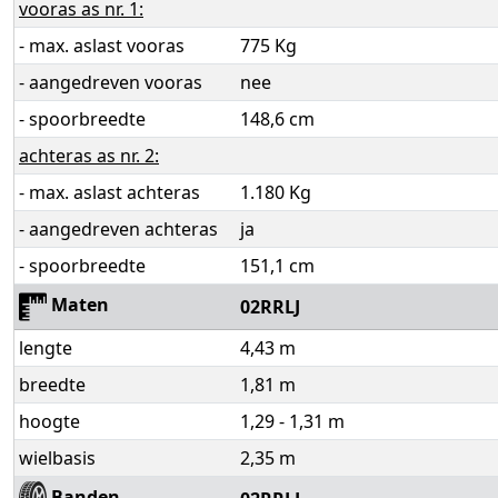
vooras as nr. 1:
- max. aslast vooras
775 Kg
- aangedreven vooras
nee
- spoorbreedte
148,6 cm
achteras as nr. 2:
- max. aslast achteras
1.180 Kg
- aangedreven achteras
ja
- spoorbreedte
151,1 cm
Maten
02RRLJ
lengte
4,43 m
breedte
1,81 m
hoogte
1,29 - 1,31 m
wielbasis
2,35 m
Banden