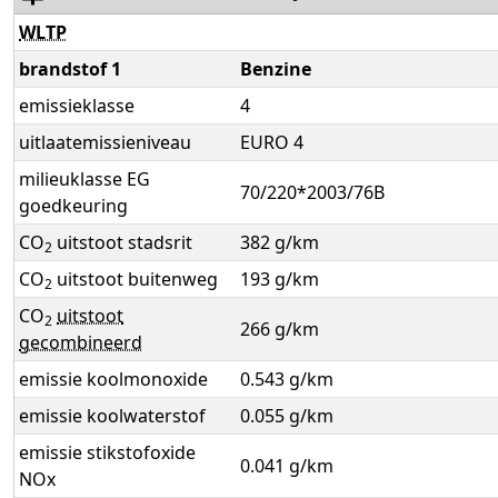
WLTP
brandstof 1
Benzine
emissieklasse
4
uitlaatemissieniveau
EURO 4
milieuklasse EG
70/220*2003/76B
goedkeuring
CO
uitstoot stadsrit
382 g/km
2
CO
uitstoot buitenweg
193 g/km
2
CO
uitstoot
2
266 g/km
gecombineerd
emissie koolmonoxide
0.543 g/km
emissie koolwaterstof
0.055 g/km
emissie stikstofoxide
0.041 g/km
NOx