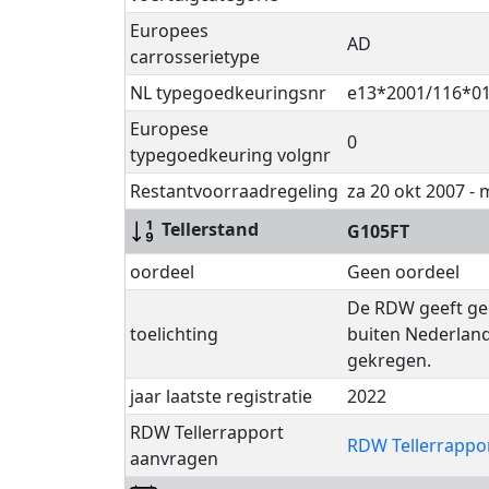
Europees
AD
carrosserietype
NL typegoedkeuringsnr
e13*2001/116*0
Europese
0
typegoedkeuring volgnr
Restantvoorraadregeling
za 20 okt 2007 - 
Tellerstand
G105FT
oordeel
Geen oordeel
De RDW geeft gee
toelichting
buiten Nederland
gekregen.
jaar laatste registratie
2022
RDW Tellerrapport
RDW Tellerrappo
aanvragen