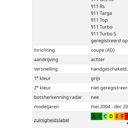
911 Rs
911 Targa
911 Top
911 Turbo
911 Turbo S
geregistreerd op
inrichting
coupe (AD)
aandrijving
achter
versnelling
handgeschakeld, 
e
1
kleur
grijs
e
2
kleur
niet geregistree
botsherkenning radar
nee
modeljaren
mei 2004 - dec 2
A
B
C
D
E
F
zuinigheidslabel