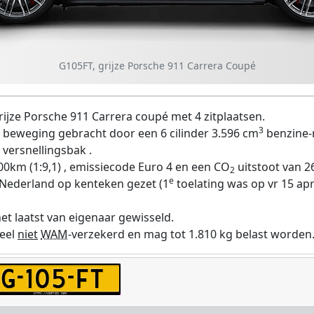
G105FT, grijze Porsche 911 Carrera Coupé
ijze Porsche 911 Carrera coupé met 4 zitplaatsen.
3
 beweging gebracht door een 6 cilinder 3.596 cm
benzine-
versnellingsbak .
00km (1:9,1) , emissiecode Euro 4 en een CO
uitstoot van 26
2
e
 Nederland op kenteken gezet (1
toelating was op vr 15 ap
et laatst van eigenaar gewisseld.
eel
niet
WAM
-verzekerd en mag tot 1.810 kg belast worden