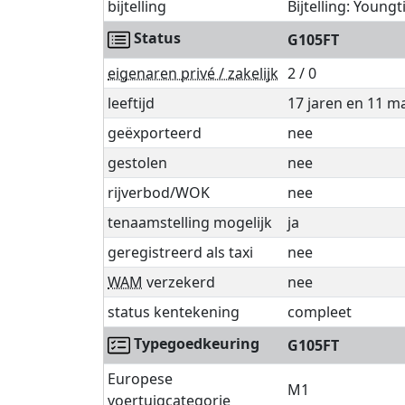
bijtelling
Bijtelling: Young
Status
G105FT
eigenaren privé / zakelijk
2 / 0
leeftijd
17 jaren en 11 
geëxporteerd
nee
gestolen
nee
rijverbod/WOK
nee
tenaamstelling mogelijk
ja
geregistreerd als taxi
nee
WAM
verzekerd
nee
status kentekening
compleet
Typegoedkeuring
G105FT
Europese
M1
voertuigcategorie