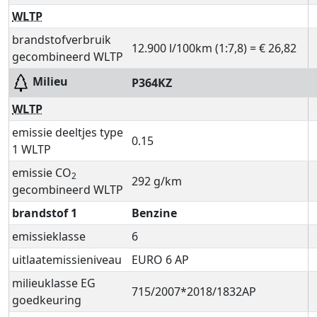
WLTP
brandstofverbruik
12.900 l/100km (1:7,8) = € 26,82
gecombineerd WLTP
Milieu
P364KZ
WLTP
emissie deeltjes type
0.15
1 WLTP
emissie CO
2
292 g/km
gecombineerd WLTP
brandstof 1
Benzine
emissieklasse
6
uitlaatemissieniveau
EURO 6 AP
milieuklasse EG
715/2007*2018/1832AP
goedkeuring