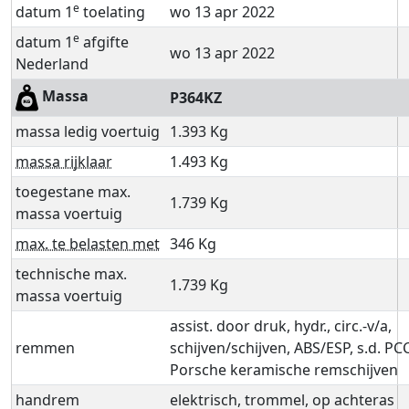
e
datum 1
toelating
wo 13 apr 2022
e
datum 1
afgifte
wo 13 apr 2022
Nederland
Massa
P364KZ
massa ledig voertuig
1.393 Kg
massa rijklaar
1.493 Kg
toegestane max.
1.739 Kg
massa voertuig
max. te belasten met
346 Kg
technische max.
1.739 Kg
massa voertuig
assist. door druk, hydr., circ.-v/a,
remmen
schijven/schijven, ABS/ESP, s.d. PC
Porsche keramische remschijven
handrem
elektrisch, trommel, op achteras