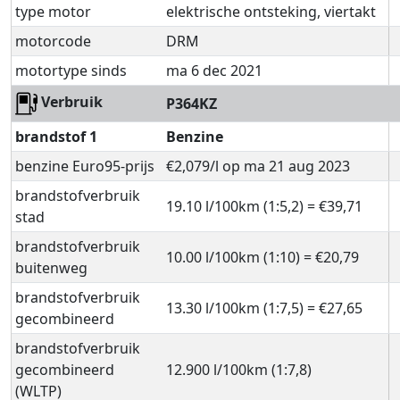
type motor
elektrische ontsteking, viertakt
motorcode
DRM
motortype sinds
ma 6 dec 2021
Verbruik
P364KZ
brandstof 1
Benzine
benzine Euro95-prijs
€2,079/l op ma 21 aug 2023
brandstofverbruik
19.10 l/100km (1:5,2) = €39,71
stad
brandstofverbruik
10.00 l/100km (1:10) = €20,79
buitenweg
brandstofverbruik
13.30 l/100km (1:7,5) = €27,65
gecombineerd
brandstofverbruik
gecombineerd
12.900 l/100km (1:7,8)
(WLTP)