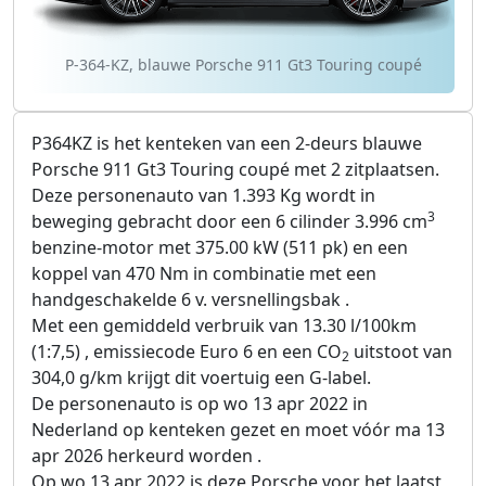
P-364-KZ, blauwe Porsche 911 Gt3 Touring coupé
P364KZ is het kenteken van een 2-deurs blauwe
Porsche 911 Gt3 Touring coupé met 2 zitplaatsen.
Deze personenauto van 1.393 Kg wordt in
3
beweging gebracht door een 6 cilinder 3.996 cm
benzine-motor met 375.00 kW (511 pk) en een
koppel van 470 Nm in combinatie met een
handgeschakelde 6 v. versnellingsbak .
Met een gemiddeld verbruik van 13.30 l/100km
(1:7,5) , emissiecode Euro 6 en een CO
uitstoot van
2
304,0 g/km krijgt dit voertuig een G-label.
De personenauto is op wo 13 apr 2022 in
Nederland op kenteken gezet en moet vóór ma 13
apr 2026 herkeurd worden .
Op wo 13 apr 2022 is deze Porsche voor het laatst