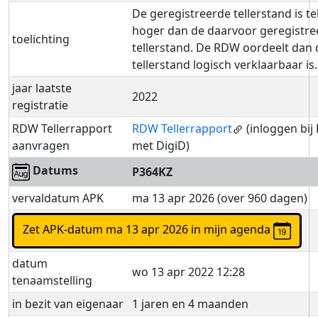
De geregistreerde tellerstand is t
hoger dan de daarvoor geregistre
toelichting
tellerstand. De RDW oordeelt dan 
tellerstand logisch verklaarbaar is.
jaar laatste
2022
registratie
RDW Tellerrapport
RDW Tellerrapport
(inloggen bi
aanvragen
met DigiD)
Datums
P364KZ
vervaldatum APK
ma 13 apr 2026 (over 960 dagen)
Zet APK-datum ma 13 apr 2026 in mijn agenda
datum
wo 13 apr 2022 12:28
tenaamstelling
in bezit van eigenaar
1 jaren en 4 maanden