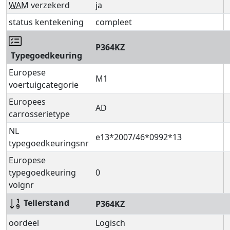
WAM
verzekerd
ja
status kentekening
compleet
P364KZ
Typegoedkeuring
Europese
M1
voertuigcategorie
Europees
AD
carrosserietype
NL
e13*2007/46*0992*13
typegoedkeuringsnr
Europese
typegoedkeuring
0
volgnr
Tellerstand
P364KZ
oordeel
Logisch