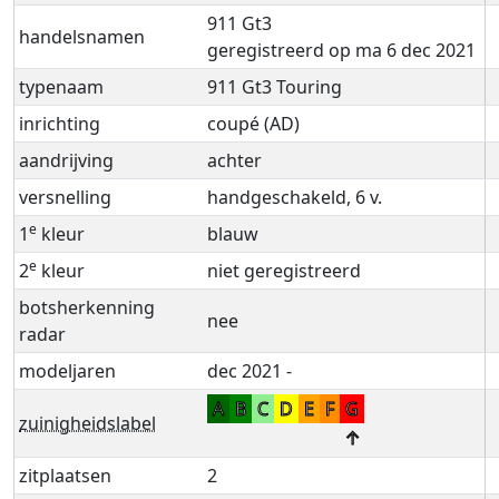
911 Gt3
handelsnamen
geregistreerd op ma 6 dec 2021
typenaam
911 Gt3 Touring
inrichting
coupé (AD)
aandrijving
achter
versnelling
handgeschakeld, 6 v.
e
1
kleur
blauw
e
2
kleur
niet geregistreerd
botsherkenning
nee
radar
modeljaren
dec 2021 -
A
B
C
D
E
F
G
zuinigheidslabel
↑
zitplaatsen
2