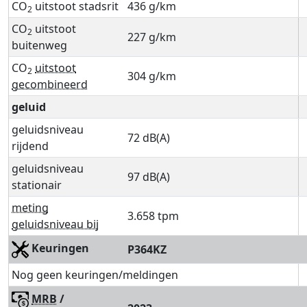
CO
uitstoot stadsrit
436 g/km
2
CO
uitstoot
2
227 g/km
buitenweg
CO
uitstoot
2
304 g/km
gecombineerd
geluid
geluidsniveau
72 dB(A)
rijdend
geluidsniveau
97 dB(A)
stationair
meting
3.658 tpm
geluidsniveau bij
Keuringen
P364KZ
Nog geen keuringen/meldingen
MRB
/