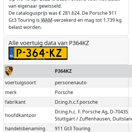
van eigenaar gewisseld.
De catalogusprijs was € 281.624. De Porsche 911
Gt3 Touring is
WAM
-verzekerd en mag tot 1.739 kg
belast worden.
Alle voertuig data van P364KZ
P364KZ
voertuigsoort
personenauto
merk
Porsche
fabrikant
Dr.ing.h.c.f.porsche
Dr.ing.h.c. F. Porsche Ag, D-70435
hoofdkantoor
Stuttgart / Zuffenhausen, Duitslan
handelsbenaming
911 Gt3 Touring