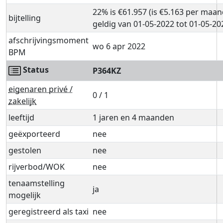
22% is €61.957 (is €5.163 per maan
bijtelling
geldig van 01-05-2022 tot 01-05-20
afschrijvingsmoment
wo 6 apr 2022
BPM
Status
P364KZ
eigenaren privé /
0 / 1
zakelijk
leeftijd
1 jaren en 4 maanden
geëxporteerd
nee
gestolen
nee
rijverbod/WOK
nee
tenaamstelling
ja
mogelijk
geregistreerd als taxi
nee