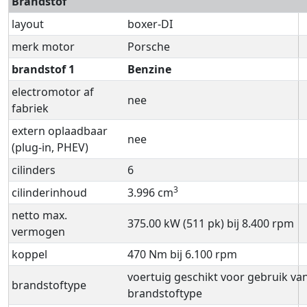
Brandstof
layout
boxer-DI
merk motor
Porsche
brandstof 1
Benzine
electromotor af
nee
fabriek
extern oplaadbaar
nee
(plug-in, PHEV)
cilinders
6
3
cilinderinhoud
3.996 cm
netto max.
375.00 kW (511 pk) bij 8.400 rpm
vermogen
koppel
470 Nm bij 6.100 rpm
voertuig geschikt voor gebruik va
brandstoftype
brandstoftype