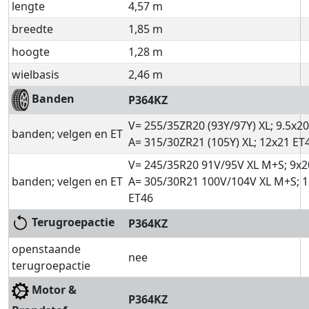
lengte
4,57 m
breedte
1,85 m
hoogte
1,28 m
wielbasis
2,46 m
Banden
P364KZ
V= 255/35ZR20 (93Y/97Y) XL; 9.5x20
banden; velgen en ET
A= 315/30ZR21 (105Y) XL; 12x21 ET
V= 245/35R20 91V/95V XL M+S; 9x2
banden; velgen en ET
A= 305/30R21 100V/104V XL M+S; 1
ET46
Terugroepactie
P364KZ
openstaande
nee
terugroepactie
Motor &
P364KZ