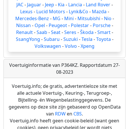
JAC
-
Jaguar
-
Jeep
-
Kia
-
Lancia
-
Land Rover
-
Lexus
-
Lucid Motors
-
Lynk&Co
-
Mazda
-
Mercedes-Benz
-
MG
-
Mini
-
Mitsubishi
-
Nio
-
Nissan
-
Opel
-
Peugeot
-
Polestar
-
Porsche
-
Renault
-
Saab
-
Seat
-
Seres
-
Škoda
-
Smart
-
SsangYong
-
Subaru
-
Suzuki
-
Tesla
-
Toyota
-
Volkswagen
-
Volvo
-
Xpeng
Voertuiginformatie van P364KZ. Rapportdatum 27-
08-2023
Voertuig.info; de gratis, advertentieloze site met
alle actuele Voertuig-, Keuring-, Terugroep-,
Bijtelling- én Wegenbelastinggegevens. De
gegevens op deze site zijn gebaseerd op OpenData
van
RDW
en
CBS
.
Voertuig.info heeft geen cookie-beleid (want geen
cookies), geen privacybeleid (er wordt niets