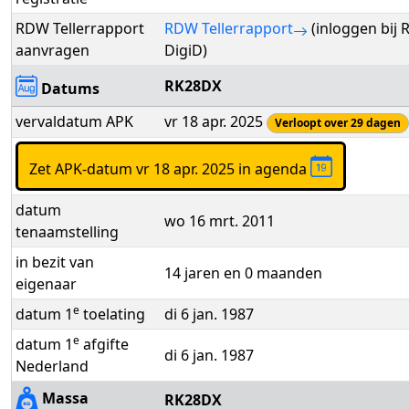
RDW Tellerrapport
RDW Tellerrapport
(inloggen bij
aanvragen
DigiD)
RK28DX
Datums
vervaldatum APK
vr 18 apr. 2025
Verloopt over 29 dagen
Zet APK-datum vr 18 apr. 2025 in agenda
datum
wo 16 mrt. 2011
tenaamstelling
in bezit van
14 jaren en 0 maanden
eigenaar
e
datum 1
toelating
di 6 jan. 1987
e
datum 1
afgifte
di 6 jan. 1987
Nederland
Massa
RK28DX