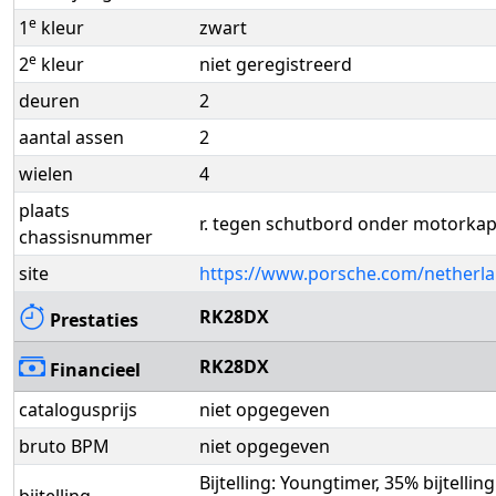
e
1
kleur
zwart
e
2
kleur
niet geregistreerd
deuren
2
aantal assen
2
wielen
4
plaats
r. tegen schutbord onder motorka
chassisnummer
site
https://www.porsche.com/netherla
RK28DX
Prestaties
RK28DX
Financieel
catalogusprijs
niet opgegeven
bruto BPM
niet opgegeven
Bijtelling: Youngtimer, 35% bijtellin
bijtelling