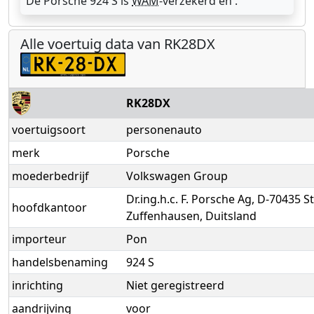
De Porsche 924 S is
WAM
-verzekerd en .
Alle voertuig data van RK28DX
RK28DX
voertuigsoort
personenauto
merk
Porsche
moederbedrijf
Volkswagen Group
Dr.ing.h.c. F. Porsche Ag, D-70435 St
hoofdkantoor
Zuffenhausen, Duitsland
importeur
Pon
handelsbenaming
924 S
inrichting
Niet geregistreerd
aandrijving
voor