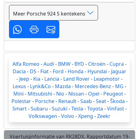
Meer Porsche 924 S kentekens
Alfa Romeo
-
Audi
-
BMW
-
BYD
-
Citroën
-
Cupra
-
Dacia
-
DS
-
Fiat
-
Ford
-
Honda
-
Hyundai
-
Jaguar
-
Jeep
-
Kia
-
Lancia
-
Land Rover
-
Leapmotor
-
Lexus
-
Lynk&Co
-
Mazda
-
Mercedes-Benz
-
MG
-
Mini
-
Mitsubishi
-
Nio
-
Nissan
-
Opel
-
Peugeot
-
Polestar
-
Porsche
-
Renault
-
Saab
-
Seat
-
Škoda
-
Smart
-
Subaru
-
Suzuki
-
Tesla
-
Toyota
-
VinFast
-
Volkswagen
-
Volvo
-
Xpeng
-
Zeekr
Voertuiginformatie van RK28DX. Rapportdatum 19-