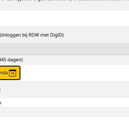
(inloggen bij RDW met DigiD)
 345 dagen)
enda
3
n