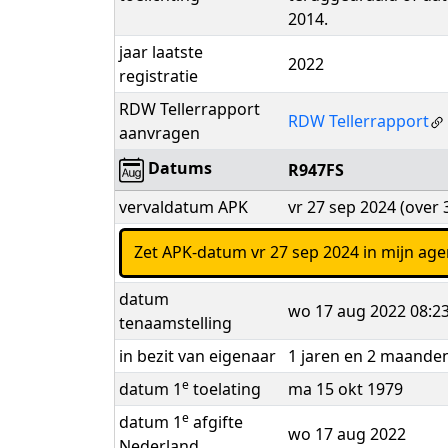
2014.
jaar laatste
2022
registratie
RDW Tellerrapport
RDW Tellerrapport
aanvragen
Datums
R947FS
vervaldatum APK
vr 27 sep 2024 (over
Zet APK-datum vr 27 sep 2024 in mijn ag
datum
wo 17 aug 2022 08:2
tenaamstelling
in bezit van eigenaar
1 jaren en 2 maande
e
datum 1
toelating
ma 15 okt 1979
e
datum 1
afgifte
wo 17 aug 2022
Nederland