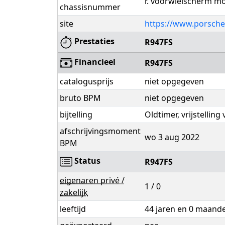
r. voorwielscherm m
chassisnummer
site
https://www.porsche
Prestaties
R947FS
Financieel
R947FS
catalogusprijs
niet opgegeven
bruto BPM
niet opgegeven
bijtelling
Oldtimer, vrijstellin
afschrijvingsmoment
wo 3 aug 2022
BPM
Status
R947FS
eigenaren privé /
1 / 0
zakelijk
leeftijd
44 jaren en 0 maand