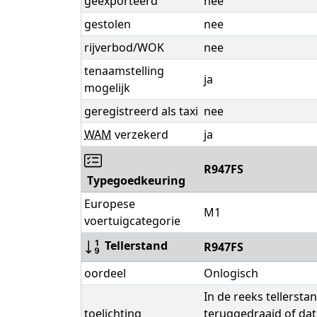
geëxporteerd
nee
gestolen
nee
rijverbod/WOK
nee
tenaamstelling
ja
mogelijk
geregistreerd als taxi
nee
WAM
verzekerd
ja
R947FS
Typegoedkeuring
Europese
M1
voertuigcategorie
Tellerstand
R947FS
oordeel
Onlogisch
In de reeks tellerstan
toelichting
teruggedraaid of dat