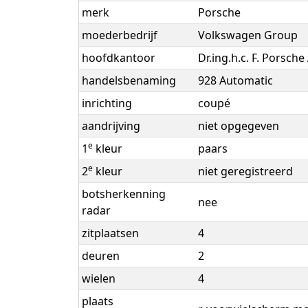
merk
Porsche
moederbedrijf
Volkswagen Group
hoofdkantoor
Dr.ing.h.c. F. Porsch
handelsbenaming
928 Automatic
inrichting
coupé
aandrijving
niet opgegeven
e
1
kleur
paars
e
2
kleur
niet geregistreerd
botsherkenning
nee
radar
zitplaatsen
4
deuren
2
wielen
4
plaats