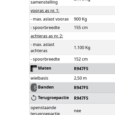
samenstelling
vooras as nr. 1:
- max. aslast vooras
900 Kg
- spoorbreedte
155 cm
achteras as nr. 2:
- max. aslast
1.100 Kg
achteras
- spoorbreedte
152 cm
Maten
R947FS
wielbasis
2,50 m
Banden
R947FS
Terugroepactie
R947FS
openstaande
nee
terugroepactie