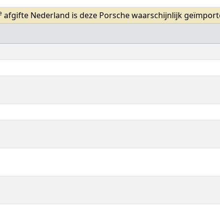
e
afgifte Nederland is deze Porsche waarschijnlijk geïmport