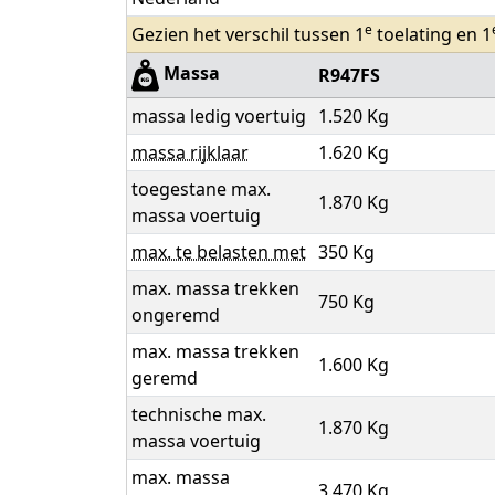
e
Gezien het verschil tussen 1
toelating en 1
Massa
R947FS
massa ledig voertuig
1.520 Kg
massa rijklaar
1.620 Kg
toegestane max.
1.870 Kg
massa voertuig
max. te belasten met
350 Kg
max. massa trekken
750 Kg
ongeremd
max. massa trekken
1.600 Kg
geremd
technische max.
1.870 Kg
massa voertuig
max. massa
3.470 Kg