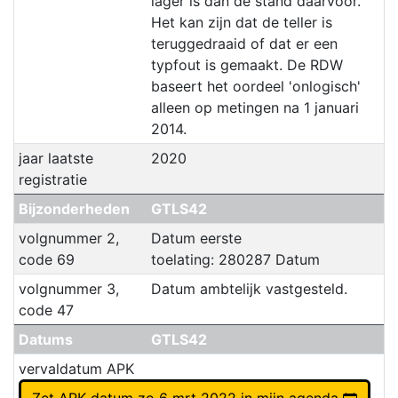
lager is dan de stand daarvoor.
Het kan zijn dat de teller is
teruggedraaid of dat er een
typfout is gemaakt. De RDW
baseert het oordeel 'onlogisch'
alleen op metingen na 1 januari
2014.
jaar laatste
2020
registratie
Bijzonderheden
GTLS42
volgnummer 2,
Datum eerste
code 69
toelating: 280287 Datum
volgnummer 3,
Datum ambtelijk vastgesteld.
code 47
Datums
GTLS42
vervaldatum APK