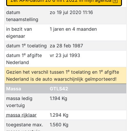
Zet APK-datum zo 6 mrt 2022 in mijn agenda
datum
zo 19 jul 2020 11:16
tenaamstelling
in bezit van
1 jaren en 4 maanden
eigenaar
e
datum 1
toelating
za 28 feb 1987
e
datum 1
afgifte
vr 23 jul 1993
Nederland
e
e
Gezien het verschil tussen 1
toelating en 1
afgifte
Nederland is de auto waarschijnlijk geïmporteerd!
Massa
GTLS42
massa ledig
1.194 Kg
voertuig
massa rijklaar
1.294 Kg
toegestane max.
1.560 Kg