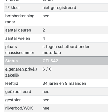
e
2
kleur
niet geregistreerd
botsherkenning
nee
radar
aantal deuren
2
aantal wielen
4
plaats
r. tegen schutbord onder
chassisnummer
motorkap
Status
GTLS42
eigenaren privé /
6 / 0
zakelijk
leeftijd
34 jaren en 9 maanden
geëxporteerd
nee
gestolen
nee
rijverbod/WOK
nee