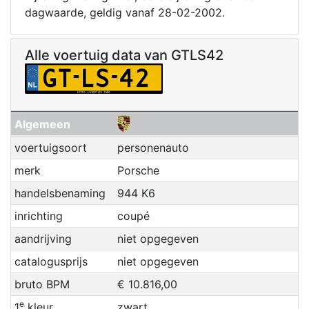
dagwaarde, geldig vanaf 28-02-2002.
Alle voertuig data van GTLS42
Algemeen
voertuigsoort
personenauto
merk
Porsche
handelsbenaming
944 K6
inrichting
coupé
aandrijving
niet opgegeven
catalogusprijs
niet opgegeven
bruto BPM
€ 10.816,00
e
1
kleur
zwart