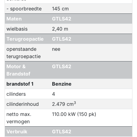
- spoorbreedte
145 cm
Maten
GTLS42
wielbasis
2,40 m
Terugroepactie
GTLS42
openstaande
nee
terugroepactie
Motor &
GTLS42
Brandstof
brandstof 1
Benzine
cilinders
4
3
cilinderinhoud
2.479 cm
netto max.
110.00 kW (150 pk)
vermogen
Verbruik
GTLS42