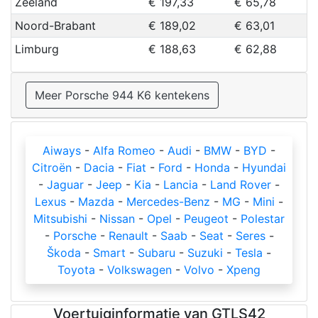
Zeeland
€ 197,33
€ 65,78
Noord-Brabant
€ 189,02
€ 63,01
Limburg
€ 188,63
€ 62,88
Meer Porsche 944 K6 kentekens
Aiways
-
Alfa Romeo
-
Audi
-
BMW
-
BYD
-
Citroën
-
Dacia
-
Fiat
-
Ford
-
Honda
-
Hyundai
-
Jaguar
-
Jeep
-
Kia
-
Lancia
-
Land Rover
-
Lexus
-
Mazda
-
Mercedes-Benz
-
MG
-
Mini
-
Mitsubishi
-
Nissan
-
Opel
-
Peugeot
-
Polestar
-
Porsche
-
Renault
-
Saab
-
Seat
-
Seres
-
Škoda
-
Smart
-
Subaru
-
Suzuki
-
Tesla
-
Toyota
-
Volkswagen
-
Volvo
-
Xpeng
Voertuiginformatie van GTLS42