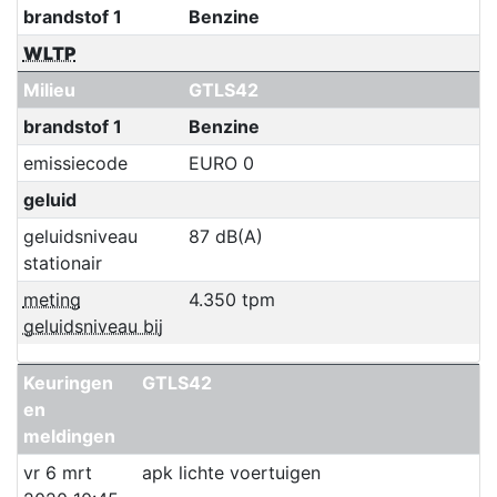
brandstof 1
Benzine
WLTP
Milieu
GTLS42
brandstof 1
Benzine
emissiecode
EURO 0
geluid
geluidsniveau
87 dB(A)
stationair
meting
4.350 tpm
geluidsniveau bij
Keuringen
GTLS42
en
meldingen
vr 6 mrt
apk lichte voertuigen