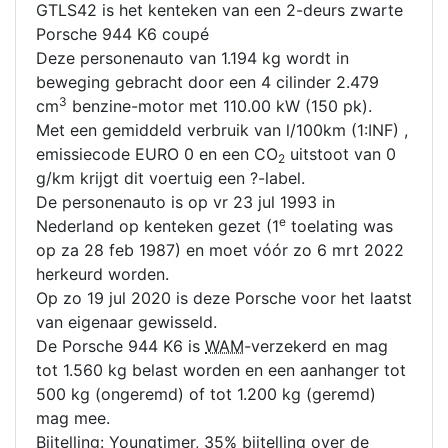
GTLS42 is het kenteken van een 2-deurs zwarte
Porsche 944 K6 coupé
Deze personenauto van 1.194 kg wordt in
beweging gebracht door een 4 cilinder 2.479
3
cm
benzine-motor met 110.00 kW (150 pk).
Met een gemiddeld verbruik van l/100km (1:INF) ,
emissiecode EURO 0 en een CO
uitstoot van 0
2
g/km krijgt dit voertuig een ?-label.
De personenauto is op vr 23 jul 1993 in
e
Nederland op kenteken gezet (1
toelating was
op za 28 feb 1987) en moet vóór zo 6 mrt 2022
herkeurd worden.
Op zo 19 jul 2020 is deze Porsche voor het laatst
van eigenaar gewisseld.
De Porsche 944 K6 is
WAM
-verzekerd en mag
tot 1.560 kg belast worden en een aanhanger tot
500 kg (ongeremd) of tot 1.200 kg (geremd)
mag mee.
Bijtelling: Youngtimer, 35% bijtelling over de