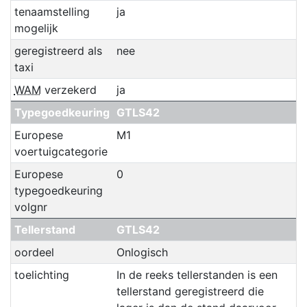
tenaamstelling
ja
mogelijk
geregistreerd als
nee
taxi
WAM
verzekerd
ja
Typegoedkeuring
GTLS42
Europese
M1
voertuigcategorie
Europese
0
typegoedkeuring
volgnr
Tellerstand
GTLS42
oordeel
Onlogisch
toelichting
In de reeks tellerstanden is een
tellerstand geregistreerd die