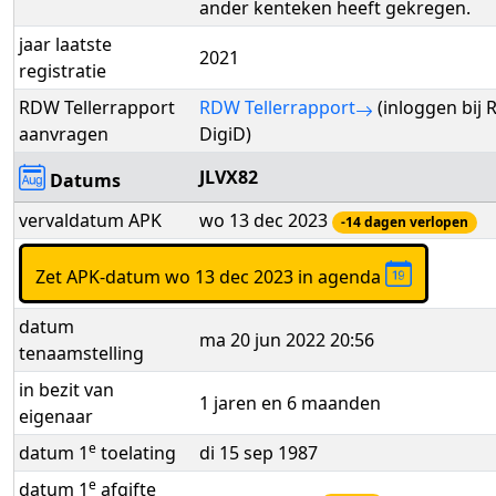
ander kenteken heeft gekregen.
jaar laatste
2021
registratie
RDW Tellerrapport
RDW Tellerrapport
(inloggen bij
aanvragen
DigiD)
JLVX82
Datums
vervaldatum APK
wo 13 dec 2023
-14 dagen verlopen
Zet APK-datum wo 13 dec 2023 in agenda
datum
ma 20 jun 2022 20:56
tenaamstelling
in bezit van
1 jaren en 6 maanden
eigenaar
e
datum 1
toelating
di 15 sep 1987
e
datum 1
afgifte