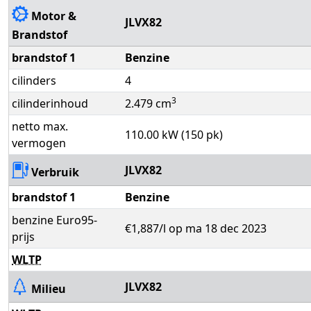
Motor &
JLVX82
Brandstof
brandstof 1
Benzine
cilinders
4
3
cilinderinhoud
2.479 cm
netto max.
110.00 kW (150 pk)
vermogen
JLVX82
Verbruik
brandstof 1
Benzine
benzine Euro95-
€1,887/l op ma 18 dec 2023
prijs
WLTP
JLVX82
Milieu