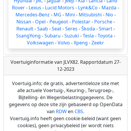
Hyundai
-
JAC
-
Jaguar
-
Jeep
-
Kia
-
Lancia
-
Land
Rover
-
Lexus
-
Lucid Motors
-
Lynk&Co
-
Mazda
-
Mercedes-Benz
-
MG
-
Mini
-
Mitsubishi
-
Nio
-
Nissan
-
Opel
-
Peugeot
-
Polestar
-
Porsche
-
Renault
-
Saab
-
Seat
-
Seres
-
Škoda
-
Smart
-
SsangYong
-
Subaru
-
Suzuki
-
Tesla
-
Toyota
-
Volkswagen
-
Volvo
-
Xpeng
-
Zeekr
Voertuiginformatie van JLVX82. Rapportdatum 27-
12-2023
Voertuig.info; de gratis, advertentieloze site met
alle actuele Voertuig-, Keuring-, Terugroep-,
Bijtelling- én Wegenbelastinggegevens. De
gegevens op deze site zijn gebaseerd op OpenData
van
RDW
en
CBS
.
Voertuig.info heeft geen cookie-beleid (want geen
cookies), geen privacybeleid (er wordt niets