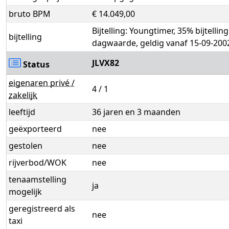
bruto BPM
€ 14.049,00
Bijtelling: Youngtimer, 35% bijtellin
bijtelling
dagwaarde, geldig vanaf 15-09-200
JLVX82
Status
eigenaren privé /
4 / 1
zakelijk
leeftijd
36 jaren en 3 maanden
geëxporteerd
nee
gestolen
nee
rijverbod/WOK
nee
tenaamstelling
ja
mogelijk
geregistreerd als
nee
taxi