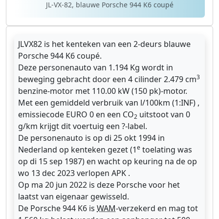
JL-VX-82, blauwe Porsche 944 K6 coupé
JLVX82 is het kenteken van een 2-deurs blauwe
Porsche 944 K6 coupé.
Deze personenauto van 1.194 Kg wordt in
3
beweging gebracht door een 4 cilinder 2.479 cm
benzine-motor met 110.00 kW (150 pk)-motor.
Met een gemiddeld verbruik van l/100km (1:INF) ,
emissiecode EURO 0 en een CO
uitstoot van 0
2
g/km krijgt dit voertuig een ?-label.
De personenauto is op di 25 okt 1994 in
e
Nederland op kenteken gezet (1
toelating was
op di 15 sep 1987) en wacht op keuring na de op
wo 13 dec 2023 verlopen APK .
Op ma 20 jun 2022 is deze Porsche voor het
laatst van eigenaar gewisseld.
De Porsche 944 K6 is
WAM
-verzekerd en mag tot