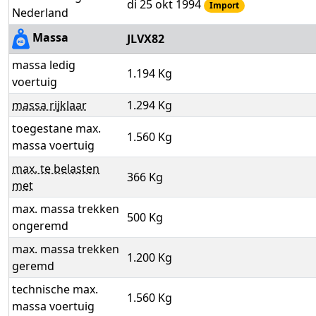
di 25 okt 1994
Import
Nederland
Massa
JLVX82
massa ledig
1.194 Kg
voertuig
massa rijklaar
1.294 Kg
toegestane max.
1.560 Kg
massa voertuig
max. te belasten
366 Kg
met
max. massa trekken
500 Kg
ongeremd
max. massa trekken
1.200 Kg
geremd
technische max.
1.560 Kg
massa voertuig