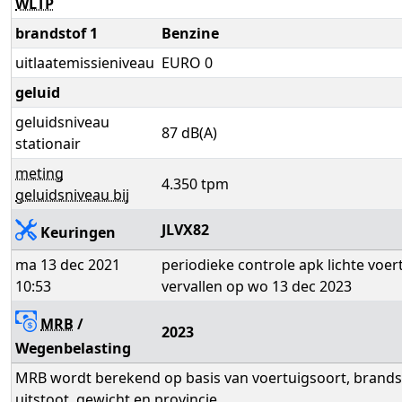
WLTP
brandstof 1
Benzine
uitlaatemissieniveau
EURO 0
geluid
geluidsniveau
87 dB(A)
stationair
meting
4.350 tpm
geluidsniveau bij
JLVX82
Keuringen
ma 13 dec 2021
periodieke controle apk lichte voert
10:53
vervallen op wo 13 dec 2023
MRB
/
2023
Wegenbelasting
MRB wordt berekend op basis van voertuigsoort, brands
uitstoot, gewicht en provincie.