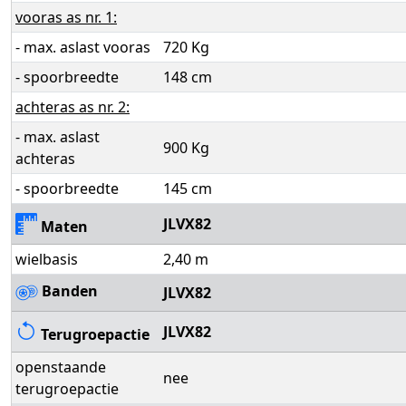
vooras as nr. 1:
- max. aslast vooras
720 Kg
- spoorbreedte
148 cm
achteras as nr. 2:
- max. aslast
900 Kg
achteras
- spoorbreedte
145 cm
JLVX82
Maten
wielbasis
2,40 m
Banden
JLVX82
JLVX82
Terugroepactie
openstaande
nee
terugroepactie