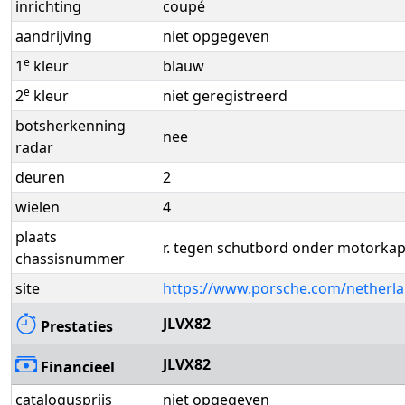
inrichting
coupé
aandrijving
niet opgegeven
e
1
kleur
blauw
e
2
kleur
niet geregistreerd
botsherkenning
nee
radar
deuren
2
wielen
4
plaats
r. tegen schutbord onder motorka
chassisnummer
site
https://www.porsche.com/netherla
JLVX82
Prestaties
JLVX82
Financieel
catalogusprijs
niet opgegeven