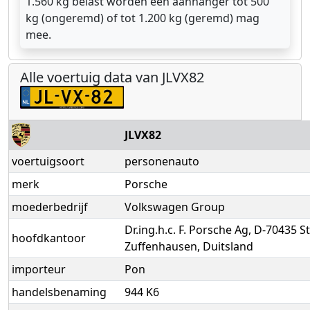
1.560 kg belast worden een aanhanger tot 500
kg (ongeremd) of tot 1.200 kg (geremd) mag
mee.
Alle voertuig data van JLVX82
JLVX82
voertuigsoort
personenauto
merk
Porsche
moederbedrijf
Volkswagen Group
Dr.ing.h.c. F. Porsche Ag, D-70435 St
hoofdkantoor
Zuffenhausen, Duitsland
importeur
Pon
handelsbenaming
944 K6