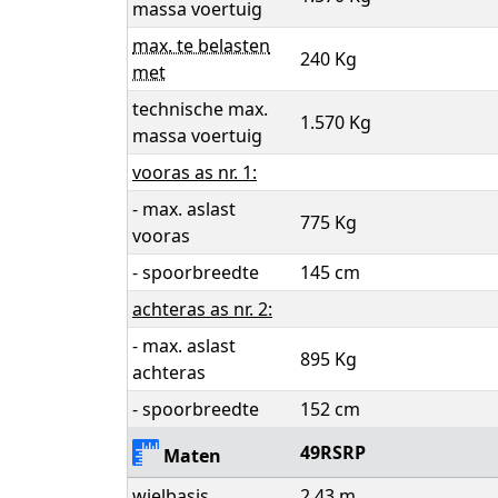
massa voertuig
max. te belasten
240 Kg
met
technische max.
1.570 Kg
massa voertuig
vooras as nr. 1:
- max. aslast
775 Kg
vooras
- spoorbreedte
145 cm
achteras as nr. 2:
- max. aslast
895 Kg
achteras
- spoorbreedte
152 cm
49RSRP
Maten
wielbasis
2,43 m