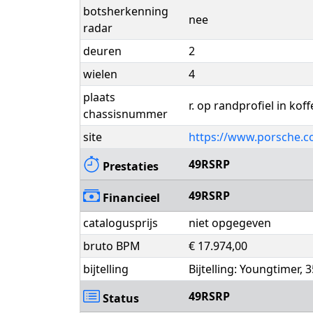
botsherkenning
nee
radar
deuren
2
wielen
4
plaats
r. op randprofiel in kof
chassisnummer
site
https://www.porsche.c
49RSRP
Prestaties
49RSRP
Financieel
catalogusprijs
niet opgegeven
bruto BPM
€ 17.974,00
bijtelling
Bijtelling: Youngtimer,
49RSRP
Status