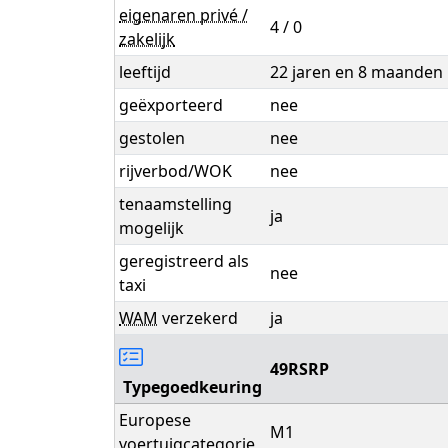
eigenaren privé /
4 / 0
zakelijk
leeftijd
22 jaren en 8 maanden
geëxporteerd
nee
gestolen
nee
rijverbod/WOK
nee
tenaamstelling
ja
mogelijk
geregistreerd als
nee
taxi
WAM
verzekerd
ja
49RSRP
Typegoedkeuring
Europese
M1
voertuigcategorie