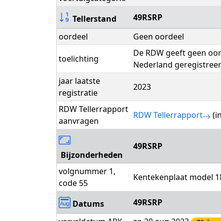
49RSRP
Tellerstand
oordeel
Geen oordeel
De RDW geeft geen oorde
toelichting
Nederland geregistreer
jaar laatste
2023
registratie
RDW Tellerrapport
RDW Tellerrapport
(i
aanvragen
49RSRP
Bijzonderheden
volgnummer 1,
Kentekenplaat model 18
code 55
49RSRP
Datums