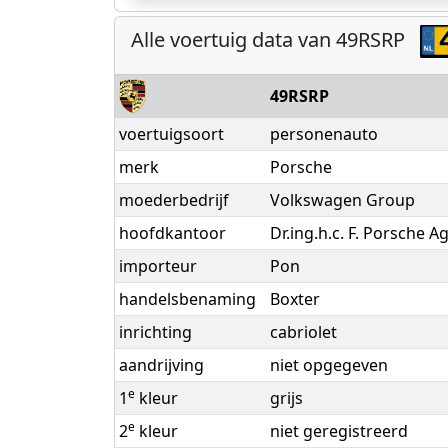
Alle voertuig data van 49RSRP
49RSRP
voertuigsoort
personenauto
merk
Porsche
moederbedrijf
Volkswagen Group
hoofdkantoor
Dr.ing.h.c. F. Porsche 
importeur
Pon
handelsbenaming
Boxter
inrichting
cabriolet
aandrijving
niet opgegeven
e
1
kleur
grijs
e
2
kleur
niet geregistreerd