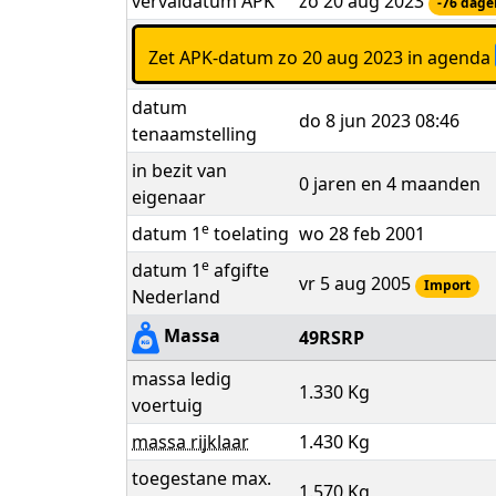
vervaldatum APK
zo 20 aug 2023
-76 dage
Zet APK-datum zo 20 aug 2023 in agenda
datum
do 8 jun 2023 08:46
tenaamstelling
in bezit van
0 jaren en 4 maanden
eigenaar
e
datum 1
toelating
wo 28 feb 2001
e
datum 1
afgifte
vr 5 aug 2005
Import
Nederland
Massa
49RSRP
massa ledig
1.330 Kg
voertuig
massa rijklaar
1.430 Kg
toegestane max.
1.570 Kg