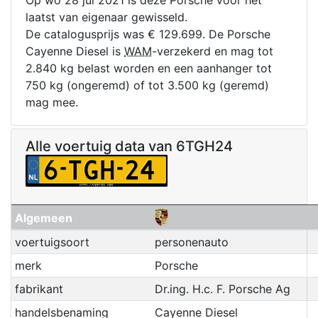
Op wo 28 jul 2021 is deze Porsche voor het
laatst van eigenaar gewisseld.
De catalogusprijs was € 129.699. De Porsche
Cayenne Diesel is
WAM
-verzekerd en mag tot
2.840 kg belast worden en een aanhanger tot
750 kg (ongeremd) of tot 3.500 kg (geremd)
mag mee.
Alle voertuig data van 6TGH24
Algemeen
voertuigsoort
personenauto
merk
Porsche
fabrikant
Dr.ing. H.c. F. Porsche Ag
handelsbenaming
Cayenne Diesel