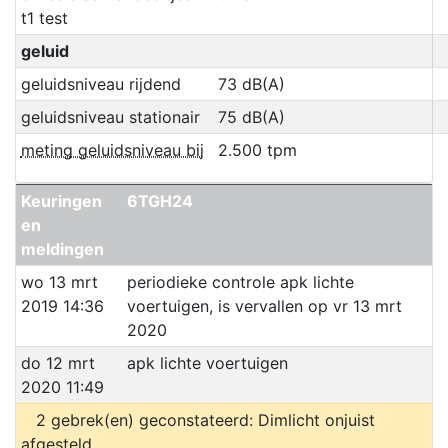
t1 test
geluid
geluidsniveau rijdend
73 dB(A)
geluidsniveau stationair
75 dB(A)
meting geluidsniveau bij
2.500 tpm
Keuringen
6TGH24
en
meldingen
wo 13 mrt
periodieke controle apk lichte
2019 14:36
voertuigen, is vervallen op vr 13 mrt
2020
do 12 mrt
apk lichte voertuigen
2020 11:49
2 gebrek(en) geconstateerd: Dimlicht onjuist
afgesteld