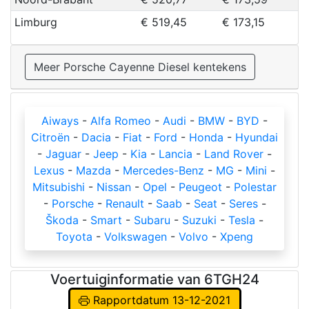
Limburg
€ 519,45
€ 173,15
Meer Porsche Cayenne Diesel kentekens
Aiways
-
Alfa Romeo
-
Audi
-
BMW
-
BYD
-
Citroën
-
Dacia
-
Fiat
-
Ford
-
Honda
-
Hyundai
-
Jaguar
-
Jeep
-
Kia
-
Lancia
-
Land Rover
-
Lexus
-
Mazda
-
Mercedes-Benz
-
MG
-
Mini
-
Mitsubishi
-
Nissan
-
Opel
-
Peugeot
-
Polestar
-
Porsche
-
Renault
-
Saab
-
Seat
-
Seres
-
Škoda
-
Smart
-
Subaru
-
Suzuki
-
Tesla
-
Toyota
-
Volkswagen
-
Volvo
-
Xpeng
Voertuiginformatie van 6TGH24
Rapportdatum 13-12-2021