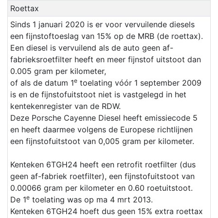
Roettax
Sinds 1 januari 2020 is er voor vervuilende diesels
een fijnstoftoeslag van 15% op de MRB (de roettax).
Een diesel is vervuilend als de auto geen af-
fabrieksroetfilter heeft en meer fijnstof uitstoot dan
0.005 gram per kilometer,
e
of als de datum 1
toelating vóór 1 september 2009
is en de fijnstofuitstoot niet is vastgelegd in het
kentekenregister van de RDW.
Deze Porsche Cayenne Diesel heeft emissiecode 5
en heeft daarmee volgens de Europese richtlijnen
een fijnstofuitstoot van 0,005 gram per kilometer.
Kenteken 6TGH24 heeft een retrofit roetfilter (dus
geen af-fabriek roetfilter), een fijnstofuitstoot van
0.00066 gram per kilometer en 0.60 roetuitstoot.
e
De 1
toelating was op ma 4 mrt 2013.
Kenteken 6TGH24 hoeft dus geen 15% extra roettax