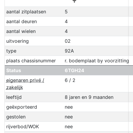
↑
aantal zitplaatsen
5
aantal deuren
4
aantal wielen
4
uitvoering
02
type
92A
plaats chassisnummer
r. bodemplaat by voorzitting
Status
6TGH24
eigenaren privé /
6 / 2
zakelijk
leeftijd
8 jaren en 9 maanden
geëxporteerd
nee
gestolen
nee
rijverbod/WOK
nee