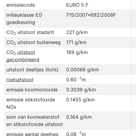
emissiecode
EURO 5 F
milieuklasse EG
715/2007*692/2008F
goedkeuring
CO
uitstoot stadsrit
221 g/km
2
CO
uitstoot buitenweg
171 g/km
2
CO
uitstoot
189 g/km
2
gecombineerd
uitstoot deeltjes (licht)
0.00066 g/km
-1
roetuitstoot
0.60
m
emissie koolmonoxide
0.3039 g/km
emissie stikstofoxide
0.1455 g/km
NOx
som van koolwaterstof
0.164 g/km
en stikstofoxide uitstoot
-1
emissie aantal deeltjes
0.08
m