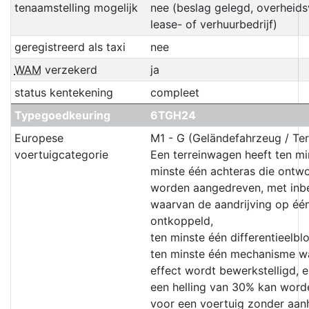
tenaamstelling mogelijk
nee (beslag gelegd, overheids
lease- of verhuurbedrijf)
geregistreerd als taxi
nee
WAM
verzekerd
ja
status kentekening
compleet
Typegoedkeuring
6TGH24
Europese
M1 - G (Geländefahrzeug / Te
voertuigcategorie
Een terreinwagen heeft ten mi
minste één achteras die ontwor
worden aangedreven, met inbe
waarvan de aandrijving op éé
ontkoppeld,
ten minste één differentieelb
ten minste één mechanisme wa
effect wordt bewerkstelligd, e
een helling van 30% kan wor
voor een voertuig zonder aa