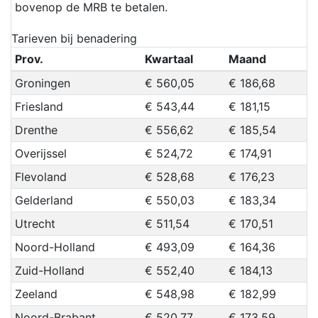
bovenop de MRB te betalen.
Tarieven bij benadering
Prov.
Kwartaal
Maand
Groningen
€ 560,05
€ 186,68
Friesland
€ 543,44
€ 181,15
Drenthe
€ 556,62
€ 185,54
Overijssel
€ 524,72
€ 174,91
Flevoland
€ 528,68
€ 176,23
Gelderland
€ 550,03
€ 183,34
Utrecht
€ 511,54
€ 170,51
Noord-Holland
€ 493,09
€ 164,36
Zuid-Holland
€ 552,40
€ 184,13
Zeeland
€ 548,98
€ 182,99
Noord-Brabant
€ 520,77
€ 173,59