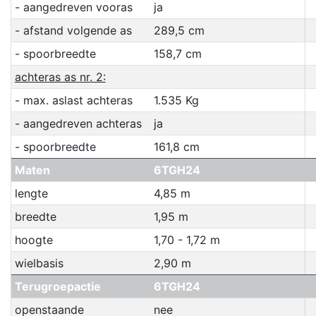
- aangedreven vooras
ja
- afstand volgende as
289,5 cm
- spoorbreedte
158,7 cm
achteras as nr. 2:
- max. aslast achteras
1.535 Kg
- aangedreven achteras
ja
- spoorbreedte
161,8 cm
Maten
6TGH24
lengte
4,85 m
breedte
1,95 m
hoogte
1,70 - 1,72 m
wielbasis
2,90 m
Terugroepactie
6TGH24
openstaande
nee