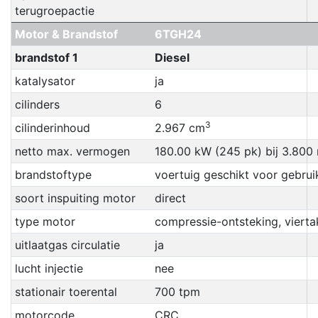
terugroepactie
Motor & Brandstof
6TGH24
brandstof 1
Diesel
katalysator
ja
cilinders
6
3
cilinderinhoud
2.967 cm
netto max. vermogen
180.00 kW (245 pk) bij 3.800
brandstoftype
voertuig geschikt voor gebrui
soort inspuiting motor
direct
type motor
compressie-ontsteking, vierta
uitlaatgas circulatie
ja
lucht injectie
nee
stationair toerental
700 tpm
motorcode
CRC