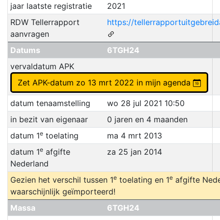
jaar laatste registratie
2021
RDW Tellerrapport
https://tellerrapportuitgebrei
aanvragen
Datums
6TGH24
vervaldatum APK
Zet APK-datum zo 13 mrt 2022 in mijn agenda
datum tenaamstelling
wo 28 jul 2021 10:50
in bezit van eigenaar
0 jaren en 4 maanden
e
datum 1
toelating
ma 4 mrt 2013
e
datum 1
afgifte
za 25 jan 2014
Nederland
e
e
Gezien het verschil tussen 1
toelating en 1
afgifte Nede
waarschijnlijk geïmporteerd!
Massa
6TGH24