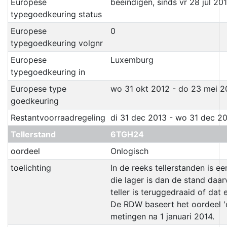
Europese
beëindigen, sinds vr 28 jul 20
typegoedkeuring status
Europese
0
typegoedkeuring volgnr
Europese
Luxemburg
typegoedkeuring in
Europese type
wo 31 okt 2012 - do 23 mei 2
goedkeuring
Restantvoorraadregeling
di 31 dec 2013 - wo 31 dec 2
Tellerstand
6TGH24
oordeel
Onlogisch
toelichting
In de reeks tellerstanden is ee
die lager is dan de stand daar
teller is teruggedraaid of dat 
De RDW baseert het oordeel 'o
metingen na 1 januari 2014.