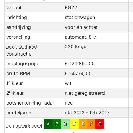
variant
EG22
inrichting
stationwagen
aandrijving
voor én achter
versnelling
automaat, 8 v.
max. snelheid
220 km/u
constructie
catalogusprijs
€ 129.699,00
bruto BPM
€ 14.774,00
e
1
kleur
wit
e
2
kleur
niet geregistreerd
botsherkenning radar
nee
modeljaren
okt 2012 - feb 2013
A
B
C
D
E
F
G
zuinigheidslabel