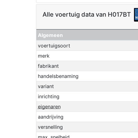
Alle voertuig data van H017BT
Algemeen
voertuigsoort
merk
fabrikant
handelsbenaming
variant
inrichting
eigenaren
aandrijving
versnelling
max. snelheid