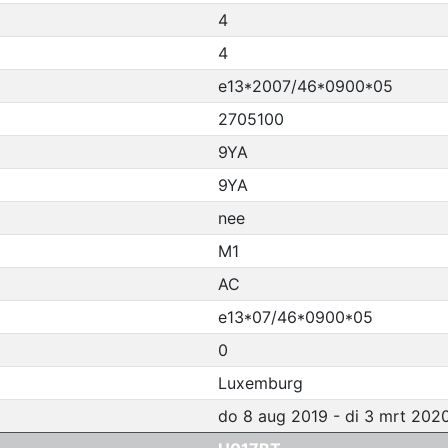
4
4
e13*2007/46*0900*05
2705100
9YA
9YA
nee
M1
AC
e13*07/46*0900*05
0
Luxemburg
do 8 aug 2019 - di 3 mrt 202