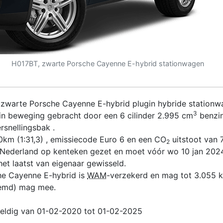
H017BT, zwarte Porsche Cayenne E-hybrid stationwagen
 zwarte Porsche Cayenne E-hybrid plugin hybride stationwa
3
n beweging gebracht door een 6 cilinder 2.995 cm
benzin
rsnellingsbak .
0km (1:31,3) , emissiecode Euro 6 en een CO
uitstoot van 7
2
n Nederland op kenteken gezet en moet vóór wo 10 jan 202
et laatst van eigenaar gewisseld.
he Cayenne E-hybrid is
WAM
-verzekerd en mag tot 3.055 k
remd) mag mee.
geldig van 01-02-2020 tot 01-02-2025