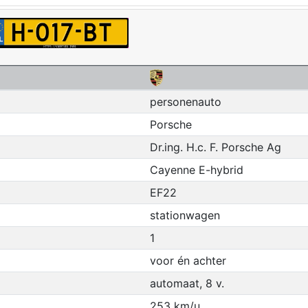
personenauto
Porsche
Dr.ing. H.c. F. Porsche Ag
Cayenne E-hybrid
EF22
stationwagen
1
voor én achter
automaat, 8 v.
253 km/u