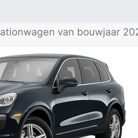
rte Porsche Cayenne E-hybri
tationwagen van bouwjaar 20