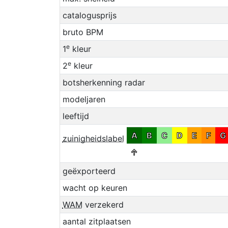
catalogusprijs
bruto BPM
e
1
kleur
e
2
kleur
botsherkenning radar
modeljaren
leeftijd
A
B
C
D
E
F
G
zuinigheidslabel
↑
geëxporteerd
wacht op keuren
WAM
verzekerd
aantal zitplaatsen