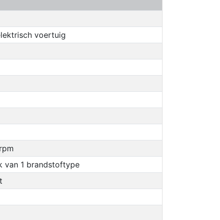
lektrisch voertuig
 rpm
k van 1 brandstoftype
t