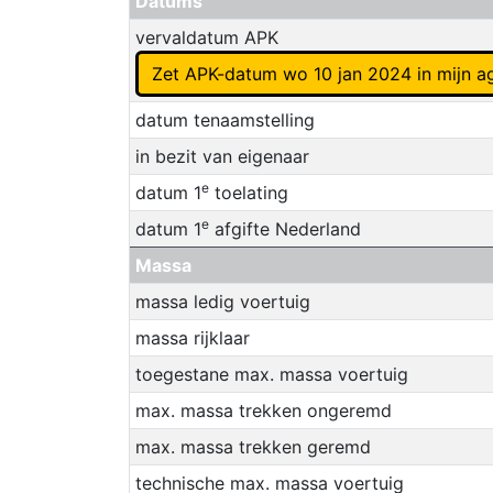
Datums
vervaldatum APK
Zet APK-datum wo 10 jan 2024 in mijn 
datum tenaamstelling
in bezit van eigenaar
e
datum 1
toelating
e
datum 1
afgifte Nederland
Massa
massa ledig voertuig
massa rijklaar
toegestane max. massa voertuig
max. massa trekken ongeremd
max. massa trekken geremd
technische max. massa voertuig