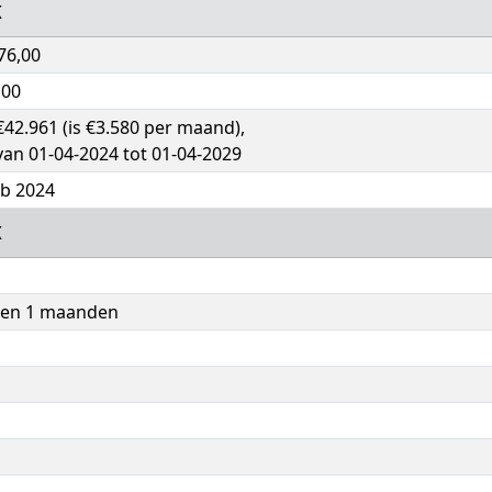
K
76,00
,00
€42.961 (is €3.580 per maand),
van 01-04-2024 tot 01-04-2029
eb 2024
K
n en 1 maanden