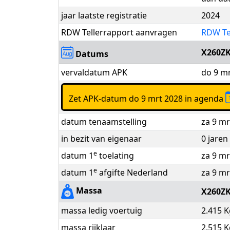
jaar laatste registratie
2024
RDW Tellerrapport aanvragen
RDW Te
X260Z
Datums
vervaldatum APK
do 9 mr
Zet APK-datum do 9 mrt 2028 in agenda
datum tenaamstelling
za 9 mr
in bezit van eigenaar
0 jare
e
datum 1
toelating
za 9 mr
e
datum 1
afgifte Nederland
za 9 mr
Massa
X260Z
massa ledig voertuig
2.415 K
massa rijklaar
2.515 K