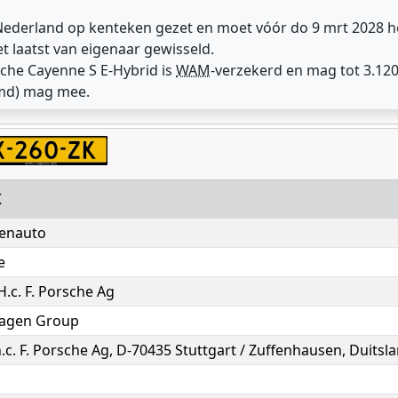
 Nederland op kenteken gezet en moet vóór do 9 mrt 2028 
t laatst van eigenaar gewisseld.
sche Cayenne S E-Hybrid is
WAM
-verzekerd en mag tot 3.12
emd) mag mee.
K
enauto
e
 H.c. F. Porsche Ag
agen Group
h.c. F. Porsche Ag, D-70435 Stuttgart / Zuffenhausen, Duitsl