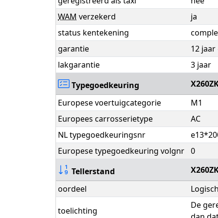
geregistreerd als taxi
nee
WAM
verzekerd
ja
status kentekening
comple
garantie
12 jaar
lakgarantie
3 jaar
X260Z
Typegoedkeuring
Europese voertuigcategorie
M1
Europees carrosserietype
AC
NL typegoedkeuringsnr
e13*20
Europese typegoedkeuring volgnr
0
X260Z
Tellerstand
oordeel
Logisc
De gere
toelichting
dan dat