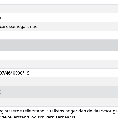
et
 carosseriegarantie
K
07/46*0900*15
K
h
gistreerde tellerstand is telkens hoger dan de daarvoor g
 de tellerstand logisch verklaarbaar is.