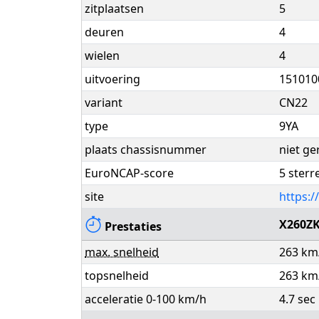
zitplaatsen
5
deuren
4
wielen
4
uitvoering
151010
variant
CN22
type
9YA
plaats chassisnummer
niet ge
EuroNCAP-score
5 sterr
site
https:
X260Z
Prestaties
max. snelheid
263 km
topsnelheid
263 km
acceleratie 0-100 km/h
4.7 sec