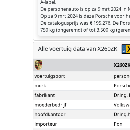
A-label.
De personenauto is op za 9 mrt 2024 in
Op za 9 mrt 2024 is deze Porsche voor he
De catalogusprijs was € 195.276. De Por
750 kg (ongeremd) of tot 3.500 kg (ger
Alle voertuig data van X260ZK
X260Z
voertuigsoort
person
merk
Porsch
fabrikant
Dr.ing.
moederbedrijf
Volksw
hoofdkantoor
Dr.ing.
importeur
Pon