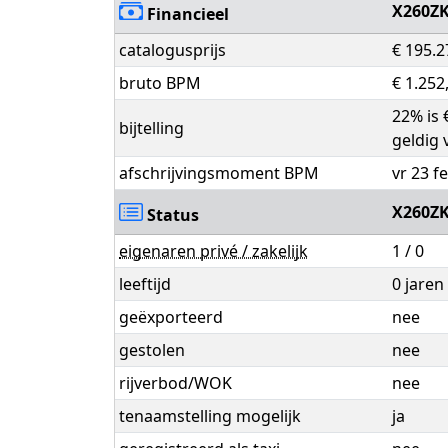
X260Z
Financieel
catalogusprijs
€ 195.2
bruto BPM
€ 1.252
22% is 
bijtelling
geldig 
afschrijvingsmoment BPM
vr 23 f
X260Z
Status
eigenaren privé / zakelijk
1 / 0
leeftijd
0 jare
geëxporteerd
nee
gestolen
nee
rijverbod/WOK
nee
tenaamstelling mogelijk
ja