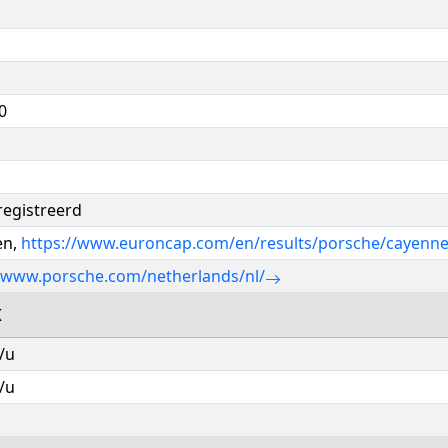
0
registreerd
en,
https://www.euroncap.com/en/results/porsche/cayenn
//www.porsche.com/netherlands/nl/
K
/u
/u