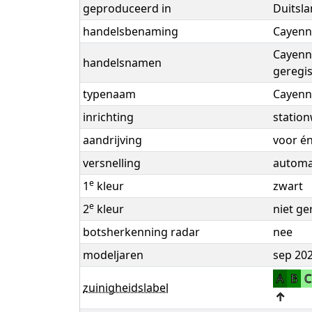
geproduceerd in
Duitsl
handelsbenaming
Cayenn
Cayenn
handelsnamen
geregis
typenaam
Cayenn
inrichting
statio
aandrijving
voor én
versnelling
automaa
e
1
kleur
zwart
e
2
kleur
niet ge
botsherkenning radar
nee
modeljaren
sep 202
A
B
zuinigheidslabel
↑