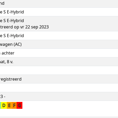
and
e S E-Hybrid
e S E-Hybrid
treerd op vr 22 sep 2023
e S E-Hybrid
nwagen (AC)
 achter
t, 8 v.
registreerd
3 -
C
D
E
F
G